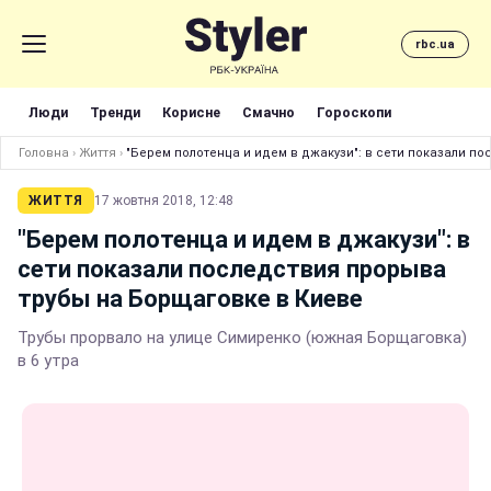
rbc.ua
Люди
Тренди
Корисне
Смачно
Гороскопи
Головна
›
Життя
›
"Берем полотенца и идем в джакузи": в сети показали п
ЖИТТЯ
17 жовтня 2018, 12:48
"Берем полотенца и идем в джакузи": в
сети показали последствия прорыва
трубы на Борщаговке в Киеве
Трубы прорвало на улице Симиренко (южная Борщаговка)
в 6 утра