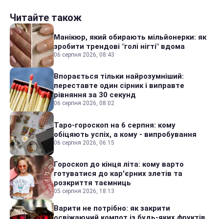
Читайте також
Манікюр, який обирають мільйонерки: як
зробити трендові "голі нігті" вдома
06 серпня 2026, 08:43
Впорається тільки найрозумніший:
переставте один сірник і виправте
рівняння за 30 секунд
06 серпня 2026, 08:02
Таро-гороскоп на 6 серпня: кому
обіцяють успіх, а кому - випробування
06 серпня 2026, 06:15
Гороскоп до кінця літа: кому варто
готуватися до кар'єрних злетів та
розкриття таємниць
05 серпня 2026, 18:13
Варити не потрібно: як закрити
освіжаючий компот із будь-яких фруктів