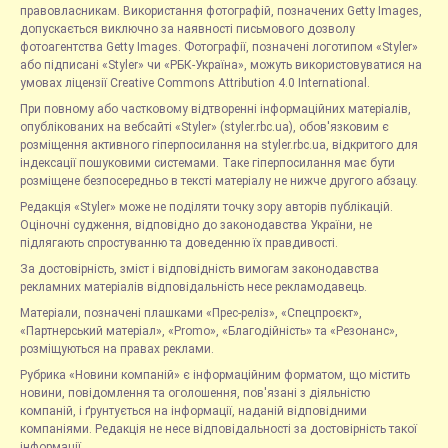
правовласникам. Використання фотографій, позначених Getty Images,
допускається виключно за наявності письмового дозволу
фотоагентства Getty Images. Фотографії, позначені логотипом «Styler»
або підписані «Styler» чи «РБК-Україна», можуть використовуватися на
умовах ліцензії Creative Commons Attribution 4.0 International.
При повному або частковому відтворенні інформаційних матеріалів,
опублікованих на вебсайті «Styler» (styler.rbc.ua), обов'язковим є
розміщення активного гіперпосилання на styler.rbc.ua, відкритого для
індексації пошуковими системами. Таке гіперпосилання має бути
розміщене безпосередньо в тексті матеріалу не нижче другого абзацу.
Редакція «Styler» може не поділяти точку зору авторів публікацій.
Оціночні судження, відповідно до законодавства України, не
підлягають спростуванню та доведенню їх правдивості.
За достовірність, зміст і відповідність вимогам законодавства
рекламних матеріалів відповідальність несе рекламодавець.
Матеріали, позначені плашками «Прес-реліз», «Спецпроєкт»,
«Партнерський матеріал», «Promo», «Благодійність» та «Резонанс»,
розміщуються на правах реклами.
Рубрика «Новини компаній» є інформаційним форматом, що містить
новини, повідомлення та оголошення, пов'язані з діяльністю
компаній, і ґрунтується на інформації, наданій відповідними
компаніями. Редакція не несе відповідальності за достовірність такої
інформації.