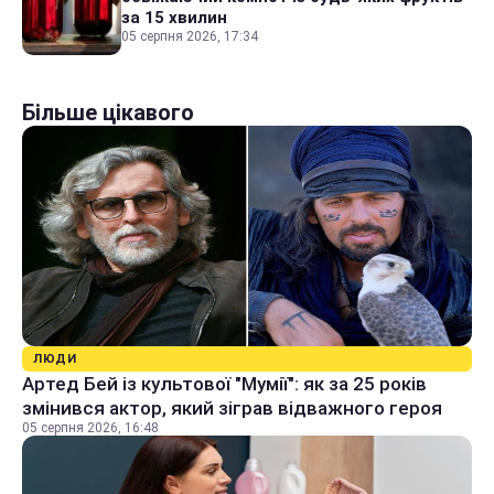
за 15 хвилин
05 серпня 2026, 17:34
Більше цікавого
ЛЮДИ
Артед Бей із культової "Мумії": як за 25 років
змінився актор, який зіграв відважного героя
05 серпня 2026, 16:48