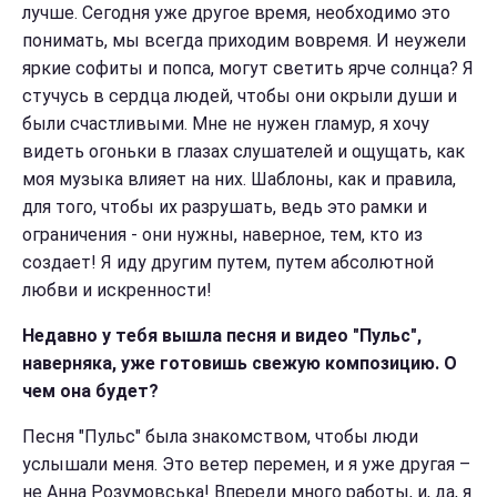
лучше. Сегодня уже другое время, необходимо это
понимать, мы всегда приходим вовремя. И неужели
яркие софиты и попса, могут светить ярче солнца? Я
стучусь в сердца людей, чтобы они окрыли души и
были счастливыми. Мне не нужен гламур, я хочу
видеть огоньки в глазах слушателей и ощущать, как
моя музыка влияет на них. Шаблоны, как и правила,
для того, чтобы их разрушать, ведь это рамки и
ограничения - они нужны, наверное, тем, кто из
создает! Я иду другим путем, путем абсолютной
любви и искренности!
Недавно у
тебя
вышла песня и видео "Пульс",
наверняка, уже готови
шь
свежую композицию. О
чем она будет?
Песня "Пульс" была знакомством, чтобы люди
услышали меня. Это ветер перемен, и я уже другая –
не Анна Розумовська! Впереди много работы, и, да, я