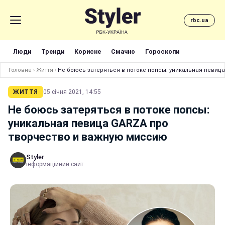
rbc.ua
Люди
Тренди
Корисне
Смачно
Гороскопи
Головна
›
Життя
›
Не боюсь затеряться в потоке попсы: уникальная певиц
ЖИТТЯ
05 січня 2021, 14:55
Не боюсь затеряться в потоке попсы:
уникальная певица GARZA про
творчество и важную миссию
Styler
інформаційний сайт