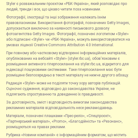
Styler є розважальним проєктом «РБК-Україна», який розповідає про
людей, тренди і все, що цікаво читати поза новинами.
Фотографії, ілюстрації та інші зображення належать їхнім
правовласникам. Використання фотографій, позначених Getty Images,
допускається виключно за наявності письмового дозволу
фотоагентства Getty Images. Фотографії, позначені логотипом «Styler»
або підписані «Styler» чи «РБК-Україна», можуть використовуватися на
умовах ліцензії Creative Commons Attribution 4.0 International.
При повному або частковому відтворенні інформаційних матеріалів,
опублікованих на вебсайті «Styler» (styler.rbc.ua), обов'язковим є
розміщення активного гіперпосилання на styler.rbc.ua, відкритого для
індексації пошуковими системами. Таке гіперпосилання має бути
розміщене безпосередньо в тексті матеріалу не нижче другого абзацу.
Редакція «Styler» може не поділяти точку зору авторів публікацій.
Оціночні судження, відповідно до законодавства України, не
підлягають спростуванню та доведенню їх правдивості.
За достовірність, зміст і відповідність вимогам законодавства
рекламних матеріалів відповідальність несе рекламодавець.
Матеріали, позначені плашками «Прес-реліз», «Спецпроєкт»,
«Партнерський матеріал», «Promo», «Благодійність» та «Резонанс»,
розміщуються на правах реклами.
Рубрика «Новини компаній» є інформаційним форматом, що містить