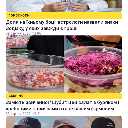
ГОРОСКОПИ
Доля на їхньому боці: астрологи назвали знаки
Зодіаку, у яких завжди є гроші
09 серпня 2026, 12:06
СМАЧНО
Замість звичайної "Шуби": цей салат з буряком і
крабовими паличками стане вашим фірмовим
09 серпня 2026, 10:41