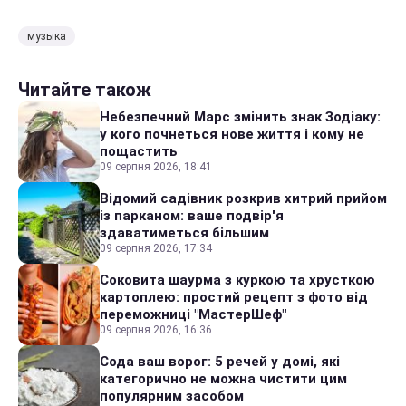
музыка
Читайте також
Небезпечний Марс змінить знак Зодіаку:
у кого почнеться нове життя і кому не
пощастить
09 серпня 2026, 18:41
Відомий садівник розкрив хитрий прийом
із парканом: ваше подвір'я
здаватиметься більшим
09 серпня 2026, 17:34
Соковита шаурма з куркою та хрусткою
картоплею: простий рецепт з фото від
переможниці "МастерШеф"
09 серпня 2026, 16:36
Сода ваш ворог: 5 речей у домі, які
категорично не можна чистити цим
популярним засобом