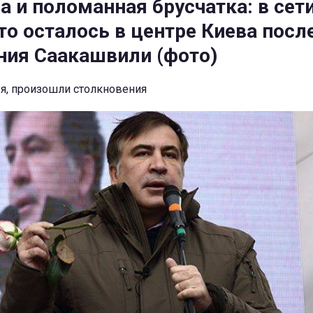
а и поломанная брусчатка: в сет
то осталось в центре Киева посл
ия Саакашвили (фото)
ря, произошли столкновения