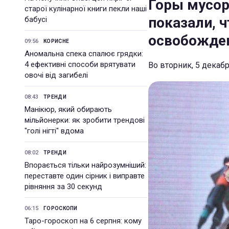
Горы мусор
старої кулінарної книги пекли наші
показали, ч
бабусі
освобожден
09:56
КОРИСНЕ
Аномальна спека спалює грядки:
4 ефективні способи врятувати
Во вторник, 5 декаб
овочі від загибелі
08:43
ТРЕНДИ
Манікюр, який обирають
мільйонерки: як зробити трендові
"голі нігті" вдома
08:02
ТРЕНДИ
Впорається тільки найрозумніший:
переставте один сірник і виправте
рівняння за 30 секунд
06:15
ГОРОСКОПИ
Таро-гороскоп на 6 серпня: кому