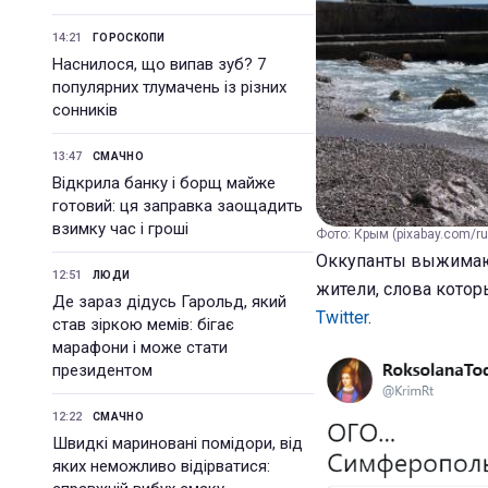
14:21
ГОРОСКОПИ
Наснилося, що випав зуб? 7
популярних тлумачень із різних
сонників
13:47
СМАЧНО
Відкрила банку і борщ майже
готовий: ця заправка заощадить
взимку час і гроші
Фото: Крым (pixabay.com/ru
Оккупанты выжимают
12:51
ЛЮДИ
Де зараз дідусь Гарольд, який
Twitter
.
став зіркою мемів: бігає
марафони і може стати
президентом
12:22
СМАЧНО
Швидкі мариновані помідори, від
яких неможливо відірватися: