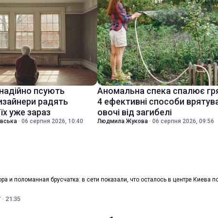
знадійно псують
Аномальна спека спалює гр
дизайнери радять
4 ефективні способи врятув
їх уже зараз
овочі від загибелі
івська
·
06 серпня 2026, 10:40
Людмила Жукова
·
06 серпня 2026, 09:56
ра и поломанная брусчатка: в сети показали, что осталось в центре Киева п
 (фото)
· 21:35