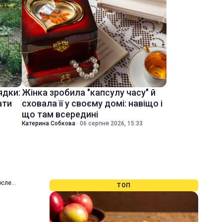
ядки:
Жінка зробила "капсулу часу" й
ати
сховала її у своєму домі: навіщо і
що там всередині
Катерина Собкова
·
06 серпня 2026, 15:33
осле
ТОП