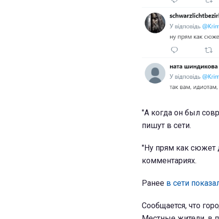
"А когда он был со
пишут в сети.
"Ну прям как сюжет д
комментариях.
Ранее
в сети показа
Сообщается, что гор
Местные жители, в 