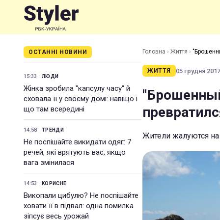
Головна
›
Життя
›
"Брошенн
ОСТАННІ НОВИНИ
05 грудня 2017 
ЖИТТЯ
15:33
ЛЮДИ
Жінка зробила "капсулу часу" й
"Брошенный 
сховала її у своєму домі: навіщо і
превратил
що там всередині
14:58
ТРЕНДИ
Жители жалуются на
Не поспішайте викидати одяг: 7
речей, які врятують вас, якщо
вага змінилася
14:53
КОРИСНЕ
Викопали цибулю? Не поспішайте
ховати її в підвал: одна помилка
зіпсує весь урожай