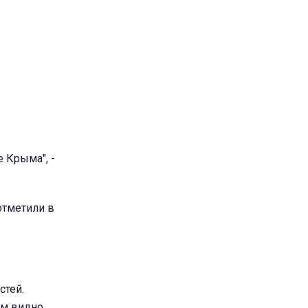
 Крыма", -
 отметили в
стей.
ом видно