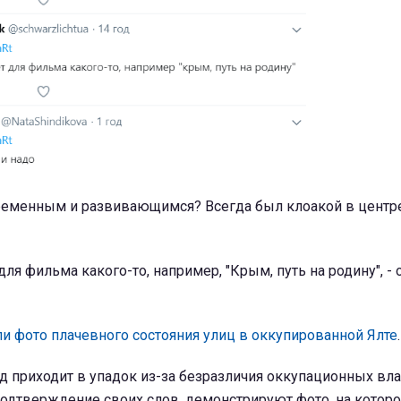
временным и развивающимся? Всегда был клоакой в центре
ля фильма какого-то, например, "Крым, путь на родину", -
ли фото плачевного состояния улиц в оккупированной Ялте
.
од приходит в упадок из-за безразличия оккупационных вла
подтверждение своих слов, демонстрируют фото, на котор