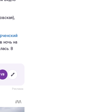
овская),
рченский
в ночь на
лась. В
🔗
VB