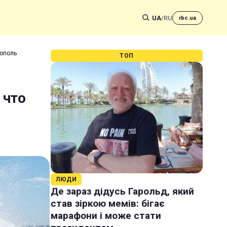
UA
/
RU
rbc.ua
рополь
ТОП
 что
ЛЮДИ
Де зараз дідусь Гарольд, який
став зіркою мемів: бігає
марафони і може стати