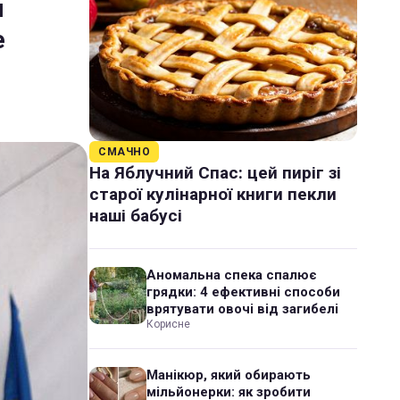
и
е
СМАЧНО
На Яблучний Спас: цей пиріг зі
старої кулінарної книги пекли
наші бабусі
Аномальна спека спалює
грядки: 4 ефективні способи
врятувати овочі від загибелі
Корисне
Манікюр, який обирають
мільйонерки: як зробити