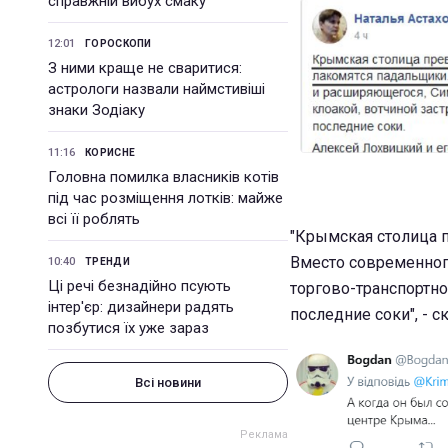
справжній вибух смаку
12:01
ГОРОСКОПИ
З ними краще не сваритися:
астрологи назвали наймстивіші
знаки Зодіаку
11:16
КОРИСНЕ
Головна помилка власників котів
під час розміщення лотків: майже
всі її роблять
"Крымская столица 
Вместо современног
10:40
ТРЕНДИ
Ці речі безнадійно псують
торгово-транспортно
інтер'єр: дизайнери радять
последние соки", - с
позбутися їх уже зараз
Всі новини