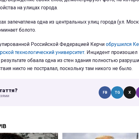
ойства на улицах города.
ках запечатлена одна из центральных улиц города (ул. Моск
минает болото.
купированной Российской Федерацией Керчи
обрушился Ке
рской технологический университет
. Инцидент произошел 
В результате обвала одна из стен здания полностью разруши
твия никто не постралал, поскольку там никого не было.
таття?
FB
TG
X
узями