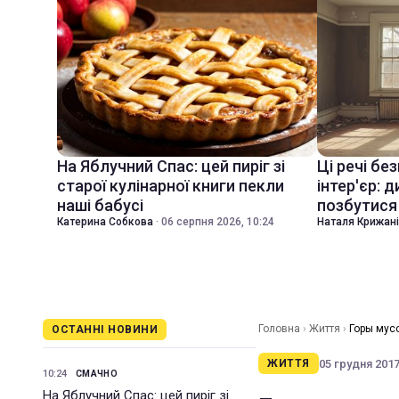
На Яблучний Спас: цей пиріг зі
Ці речі бе
старої кулінарної книги пекли
інтер'єр: 
наші бабусі
позбутися 
Катерина Собкова
·
06 серпня 2026, 10:24
Наталя Крижан
Головна
›
Життя
›
Горы мусо
ОСТАННІ НОВИНИ
освобождения Саакашвили
05 грудня 2017 
ЖИТТЯ
10:24
СМАЧНО
На Яблучний Спас: цей пиріг зі