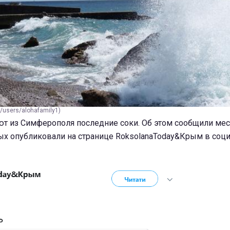
/users/alohafamily1)
 из Симферополя последние соки. Об этом сообщили ме
жители, слова которых опубликов