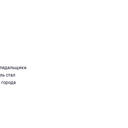
 падальщики.
ль стал
 города