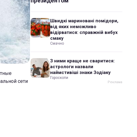
президентом
Швидкі мариновані помідори,
від яких неможливо
відірватися: справжній вибух
смаку
Смачно
З ними краще не сваритися:
астрологи назвали
наймстивіші знаки Зодіаку
стные
Гороскопи
али на странице RoksolanaToday&Крым‏ в социальной сети