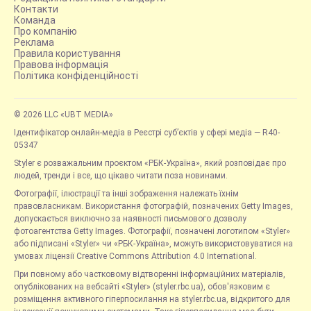
Контакти
Команда
Про компанію
Реклама
Правила користування
Правова інформація
Політика конфіденційності
© 2026 LLC «UBT MEDIA»
Ідентифікатор онлайн-медіа в Реєстрі суб’єктів у сфері медіа — R40-
05347
Styler є розважальним проєктом «РБК-Україна», який розповідає про
людей, тренди і все, що цікаво читати поза новинами.
Фотографії, ілюстрації та інші зображення належать їхнім
правовласникам. Використання фотографій, позначених Getty Images,
допускається виключно за наявності письмового дозволу
фотоагентства Getty Images. Фотографії, позначені логотипом «Styler»
або підписані «Styler» чи «РБК-Україна», можуть використовуватися на
умовах ліцензії Creative Commons Attribution 4.0 International.
При повному або частковому відтворенні інформаційних матеріалів,
опублікованих на вебсайті «Styler» (styler.rbc.ua), обов'язковим є
розміщення активного гіперпосилання на styler.rbc.ua, відкритого для