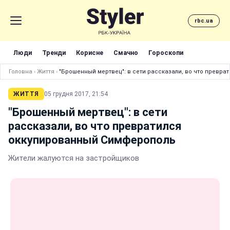
rbc.ua
Люди
Тренди
Корисне
Смачно
Гороскопи
Головна
›
Життя
›
"Брошенный мертвец": в сети рассказали, во что превр
ЖИТТЯ
05 грудня 2017, 21:54
"Брошенный мертвец": в сети
рассказали, во что превратился
оккупированный Симферополь
Жители жалуются на застройщиков