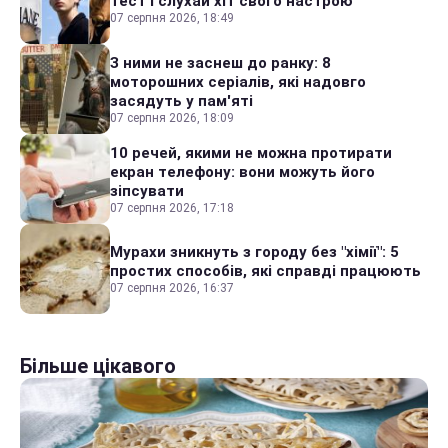
тест і слухай хіт свого настрою
07 серпня 2026, 18:49
З ними не заснеш до ранку: 8
моторошних серіалів, які надовго
засядуть у пам'яті
07 серпня 2026, 18:09
10 речей, якими не можна протирати
екран телефону: вони можуть його
зіпсувати
07 серпня 2026, 17:18
Мурахи зникнуть з городу без "хімії": 5
простих способів, які справді працюють
07 серпня 2026, 16:37
Більше цікавого