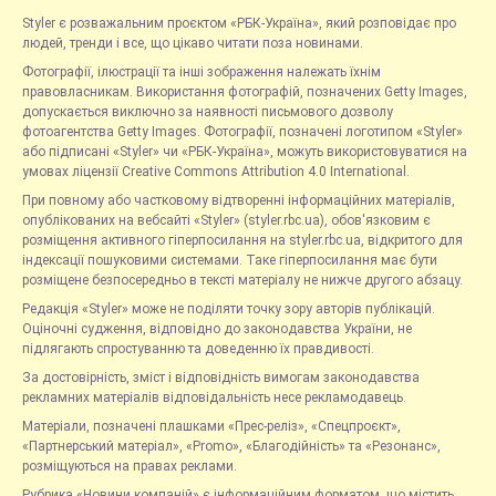
Styler є розважальним проєктом «РБК-Україна», який розповідає про
людей, тренди і все, що цікаво читати поза новинами.
Фотографії, ілюстрації та інші зображення належать їхнім
правовласникам. Використання фотографій, позначених Getty Images,
допускається виключно за наявності письмового дозволу
фотоагентства Getty Images. Фотографії, позначені логотипом «Styler»
або підписані «Styler» чи «РБК-Україна», можуть використовуватися на
умовах ліцензії Creative Commons Attribution 4.0 International.
При повному або частковому відтворенні інформаційних матеріалів,
опублікованих на вебсайті «Styler» (styler.rbc.ua), обов'язковим є
розміщення активного гіперпосилання на styler.rbc.ua, відкритого для
індексації пошуковими системами. Таке гіперпосилання має бути
розміщене безпосередньо в тексті матеріалу не нижче другого абзацу.
Редакція «Styler» може не поділяти точку зору авторів публікацій.
Оціночні судження, відповідно до законодавства України, не
підлягають спростуванню та доведенню їх правдивості.
За достовірність, зміст і відповідність вимогам законодавства
рекламних матеріалів відповідальність несе рекламодавець.
Матеріали, позначені плашками «Прес-реліз», «Спецпроєкт»,
«Партнерський матеріал», «Promo», «Благодійність» та «Резонанс»,
розміщуються на правах реклами.
Рубрика «Новини компаній» є інформаційним форматом, що містить