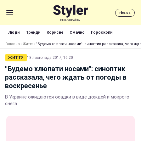
rbc.ua
Люди
Тренди
Корисне
Смачно
Гороскопи
Головна
›
Життя
›
"Будемо хлюпати носами": синоптик рассказала, чего жд
ЖИТТЯ
18 листопада 2017, 16:20
"Будемо хлюпати носами": синоптик
рассказала, чего ждать от погоды в
воскресенье
В Украине ожидаются осадки в виде дождей и мокрого
снега