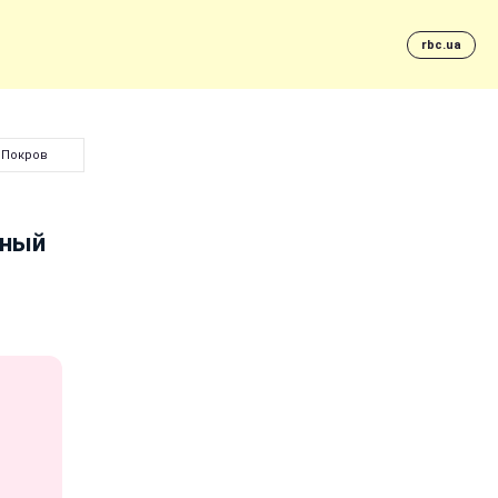
rbc.ua
 Покров
тный