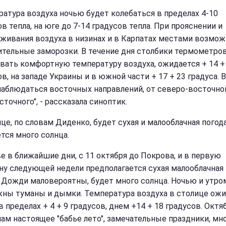
ратура воздуха ночью будет колебаться в пределах 4-10
в тепла, на юге до 7-14 градусов тепла. При прояснении и
живания воздуха в низинах и в Карпатах местами возмо
ительные заморозки. В течение дня столбики термометро
вать комфортную температуру воздуха, ожидается + 14 +
в, на западе Украины и в южной части + 17 + 23 градуса. 
наблюдаться восточных направлений, от северо-восточно
точного", - рассказала синоптик.
це, по словам Диденко, будет сухая и малооблачная погода
тся много солнца.
ве в ближайшие дни, с 11 октября до Покрова, и в первую
ну следующей недели предполагается сухая малооблачная
. Дожди маловероятны, будет много солнца. Ночью и утро
ны туманы и дымки. Температура воздуха в столице ожи
 пределах + 4 + 9 градусов, днем ​​+14 + 18 градусов. Октя
нам настоящее "бабье лето", замечательные праздники, мн