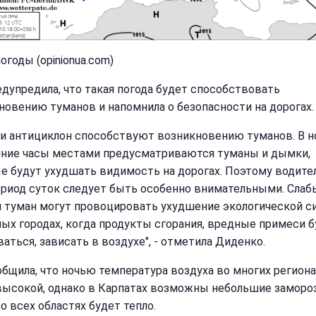
огоды (opinionua.com)
едупредила, что такая погода будет способствовать
новению туманов и напомнила о безопасности на дорогах.
 и антициклон способствуют возникновению туманов. В 
нние часы местами предусматриваются туманы и дымки,
е будут ухудшать видимость на дорогах. Поэтому водите
ериод суток следует быть особенно внимательными. Слаб
и туман могут провоцировать ухудшение экологической с
ных городах, когда продукты сгорания, вредные примеси б
аться, зависать в воздухе", - отметила Диденко.
общила, что ночью температура воздуха во многих региона
высокой, однако в Карпатах возможны небольшие замороз
о всех областях будет тепло.