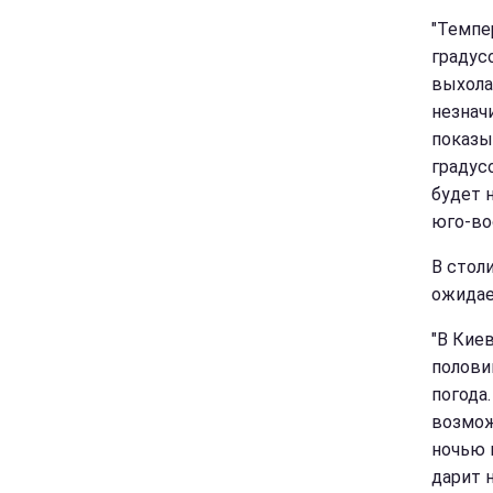
"Темпе
градусо
выхола
незнач
показы
градусо
будет 
юго-вос
В столи
ожидае
"В Кие
полови
погода
возмож
ночью в
дарит 