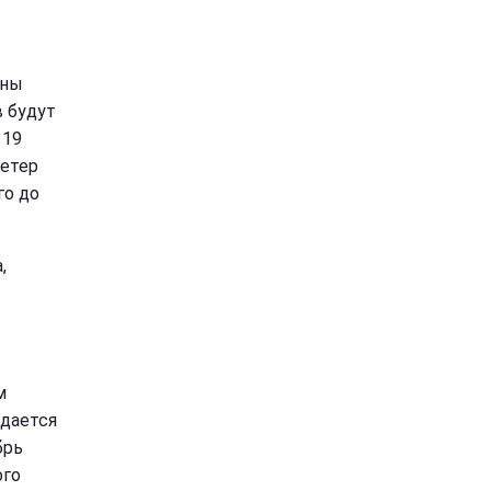
жны
в будут
 19
Ветер
го до
,
м
дается
брь
ого