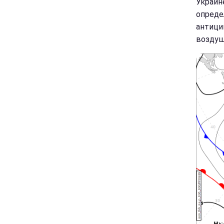
Украин
опреде
антицик
воздушн