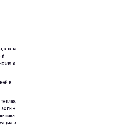
, какая
ый
исала в
ней в
теплая,
части +
льника,
уация в