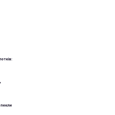
лотків:
ь
 пекли