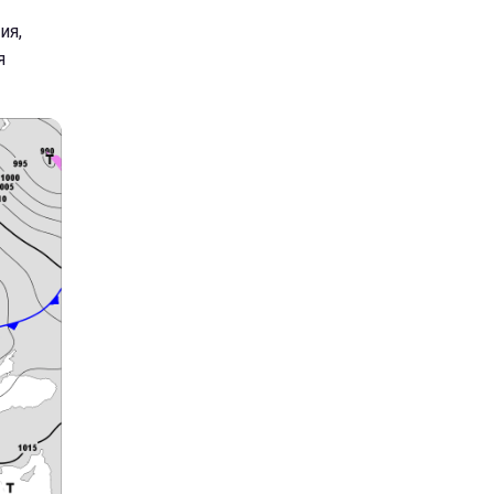
ия,
я