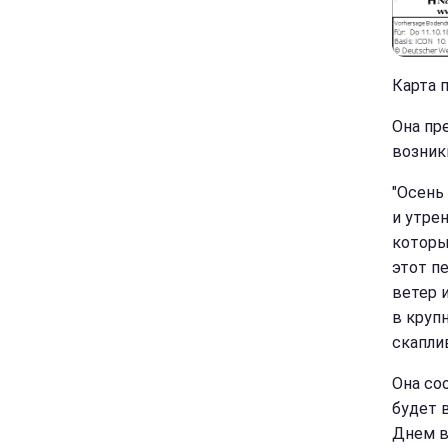
Карта п
Она пр
возник
"Осень
и утре
которы
этот п
ветер 
в круп
скаплив
Она со
будет 
Днем в