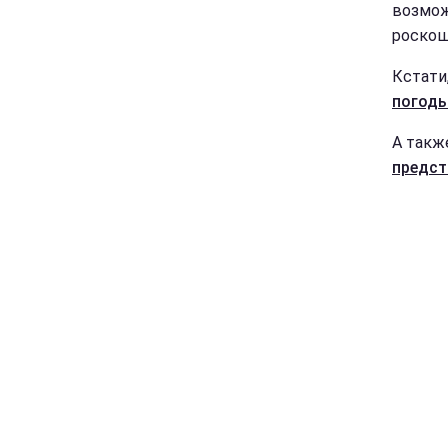
возмож
роскош
Кстати,
погоды
А такж
предст