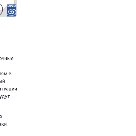
ночные
лям в
ый
итуации
удут
х
ки.