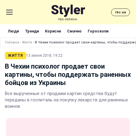
rbc.ua
Люди
Тренди
Корисне
Смачно
Гороскопи
Головна
›
Життя
›
В Чехии психолог продает свои картины, чтобы поддерж
ЖИТТЯ
13 липня 2018, 19:22
В Чехии психолог продает свои
картины, чтобы поддержать раненных
бойцов из Украины
Все вырученные от продажи картин средства будут
переданы в госпиталь на покупку лекарств для раненных
воинов