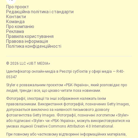
Про проєкт
Редакційна політика і стандарти
Контакти
Команда
Про компанію
Реклама
Правила користування
Правова інформація
Політика конфіденційності
© 2026 LLC «UBT MEDIA»
Ідентифікатор онлайн-медіа в Реєстрі суб’єктів у сфері медіа — R40-
05347
Styler є розважальним проєктом «РБК-Україна», який розповідає про
людей, тренди і все, що цікаво читати поза новинами.
Фотографії, ілюстрації та інші зображення належать їхнім
правовласникам. Використання фотографій, позначених Getty Images,
допускається виключно за наявності письмового дозволу
фотоагентства Getty Images. Фотографії, позначені логотипом «Styler»
або підписані «Styler» чи «РБК-Україна», можуть використовуватися на
умовах ліцензії Creative Commons Attribution 4.0 International.
При повному або частковому відтворенні інформаційних матеріалів,