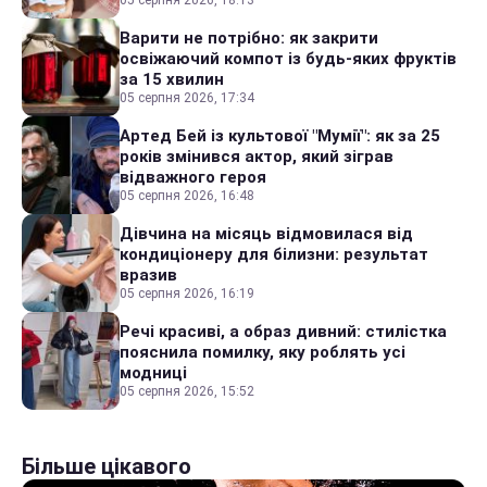
05 серпня 2026, 18:13
Варити не потрібно: як закрити
освіжаючий компот із будь-яких фруктів
за 15 хвилин
05 серпня 2026, 17:34
Артед Бей із культової "Мумії": як за 25
років змінився актор, який зіграв
відважного героя
05 серпня 2026, 16:48
Дівчина на місяць відмовилася від
кондиціонеру для білизни: результат
вразив
05 серпня 2026, 16:19
Речі красиві, а образ дивний: стилістка
пояснила помилку, яку роблять усі
модниці
05 серпня 2026, 15:52
Більше цікавого