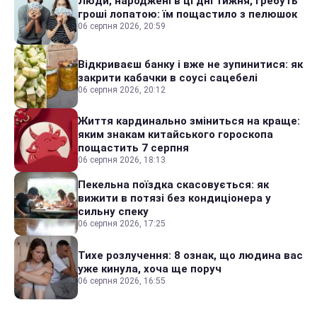
Люди, народжені в ці дні тижня, гребуть
гроші лопатою: їм пощастило з пелюшок
06 серпня 2026, 20:59
Відкриваєш банку і вже не зупинитися: як
закрити кабачки в соусі сацебелі
06 серпня 2026, 20:12
Життя кардинально зміниться на краще:
яким знакам китайського гороскопа
пощастить 7 серпня
06 серпня 2026, 18:13
Пекельна поїздка скасовується: як
вижити в потязі без кондиціонера у
сильну спеку
06 серпня 2026, 17:25
Тихе розлучення: 8 ознак, що людина вас
уже кинула, хоча ще поруч
06 серпня 2026, 16:55