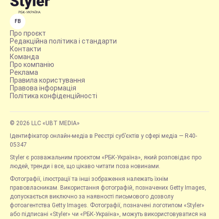
FB
Про проєкт
Редакційна політика і стандарти
Контакти
Команда
Про компанію
Реклама
Правила користування
Правова інформація
Політика конфіденційності
© 2026 LLC «UBT MEDIA»
Ідентифікатор онлайн-медіа в Реєстрі суб’єктів у сфері медіа — R40-
05347
Styler є розважальним проєктом «РБК-Україна», який розповідає про
людей, тренди і все, що цікаво читати поза новинами.
Фотографії, ілюстрації та інші зображення належать їхнім
правовласникам. Використання фотографій, позначених Getty Images,
допускається виключно за наявності письмового дозволу
фотоагентства Getty Images. Фотографії, позначені логотипом «Styler»
або підписані «Styler» чи «РБК-Україна», можуть використовуватися на