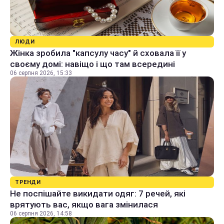
ЛЮДИ
Жінка зробила "капсулу часу" й сховала її у
своєму домі: навіщо і що там всередині
06 серпня 2026, 15:33
ТРЕНДИ
Не поспішайте викидати одяг: 7 речей, які
врятують вас, якщо вага змінилася
06 серпня 2026, 14:58