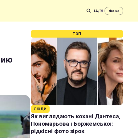
UA
/
RU
rbc.ua
я
ТОП
рию
ЛЮДИ
Як виглядають кохані Дантеса,
Пономарьова і Боржемської:
рідкісні фото зірок