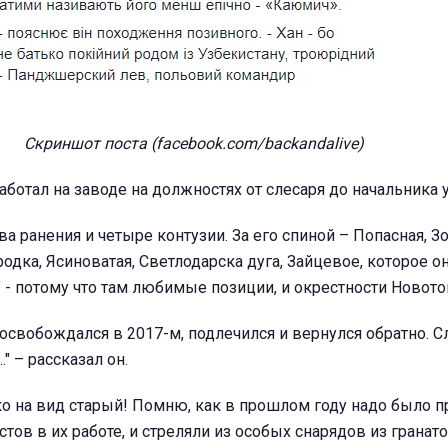
Скриншот поста (facebook.com/backandalive)
отал на заводе на должностях от слесаря до начальника у
а ранения и четыре контузии. За его спиной – Попасная, Зо
дка, Ясиноватая, Светлодарска дуга, Зайцевое, которое о
 - потому что там любимые позиции, и окрестности Новотош
 освобождался в 2017-м, подлечился и вернулся обратно. 
." – рассказал он.
о на вид старый! Помню, как в прошлом году надо было 
тов в их работе, и стреляли из особых снарядов из гранато