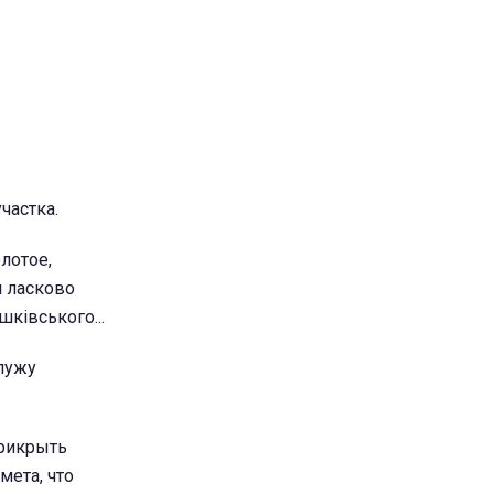
частка.
лотое,
н ласково
ківського...
Служу
прикрыть
мета, что