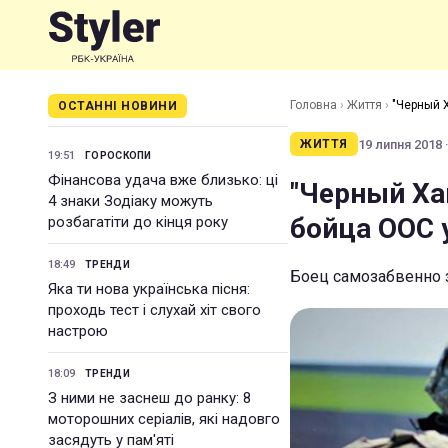
Головна
›
Життя
›
"Черный 
ОСТАННІ НОВИНИ
19 липня 2018 ·
ЖИТТЯ
19:51
ГОРОСКОПИ
Фінансова удача вже близько: ці
"Черный Ха
4 знаки Зодіаку можуть
бойца ООС 
розбагатіти до кінця року
18:49
ТРЕНДИ
Боец самозабвенно 
Яка ти нова українська пісня:
проходь тест і слухай хіт свого
настрою
18:09
ТРЕНДИ
З ними не заснеш до ранку: 8
моторошних серіалів, які надовго
засядуть у пам'яті