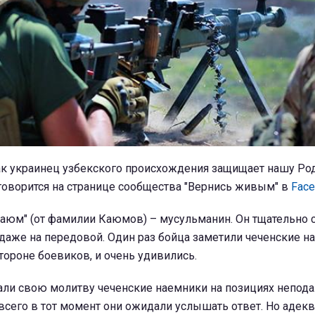
как украинец узбекского происхождения защищает нашу Род
 говорится на странице сообщества "Вернись живым" в
Face
аюм" (от фамилии Каюмов) – мусульманин. Он тщательно
даже на передовой. Один раз бойца заметили чеченские н
ороне боевиков, и очень удивились.
итали свою молитву чеченские наемники на позициях непод
всего в тот момент они ожидали услышать ответ. Но адек