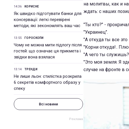
на молитвы, как и н
14:36
КОРИСНЕ
ждать: с наших пози
Як швидко підготувати банки для
консервації: легкі перевірені
"Ты кто?" - прокрича
методи, які зекономлять ваш час
"Украинец".
13:55
ГОРОСКОПИ
"А откуда ты все это
Чому не можна мити підлогу після
"Корни откуда!.. Плю
гостей: що означає ця прикмета і
"А чего ты служишь?.
звідки вона взялася
"Это моя земля. Я з
случае на фронте в 
13:14
ТРЕНДИ
Не лише льон: стилістка розкрила
6 секретів комфортного образу у
спеку
Всі новини