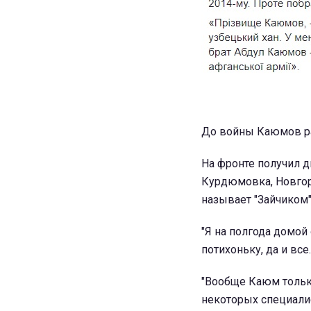
До войны Каюмов раб
На фронте получил дв
Курдюмовка, Новгоро
называет "Зайчиком"
"Я на полгода домой
потихоньку, да и все..
"Вообще Каюм тольк
некоторых специалис