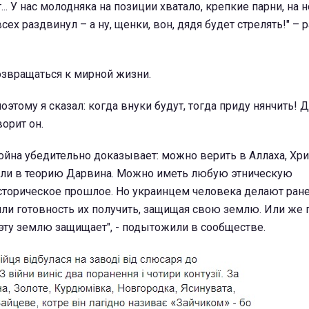
... У нас молодняка на позиции хватало, крепкие парни, на н
сех раздвинул – а ну, щенки, вон, дядя будет стрелять!" – 
озвращаться к мирной жизни.
поэтому я сказал: когда внуки будут, тогда приду нянчить!
ворит он.
ойна убедительно доказывает: можно верить в Аллаха, Хрис
или в теорию Дарвина. Можно иметь любую этническую
сторическое прошлое. Но украинцем человека делают ране
или готовность их получить, защищая свою землю. Или же 
 эту землю защищает", - подытожили в сообществе.