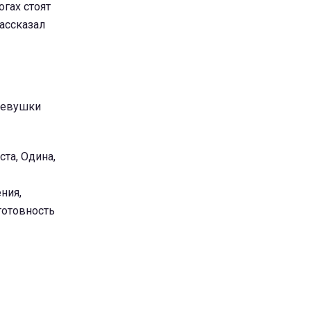
огах стоят
рассказал
 Девушки
та, Одина,
ния,
готовность