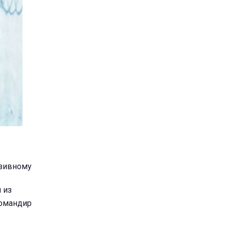
озивному
 из
командир