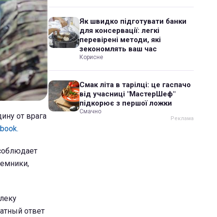
Як швидко підготувати банки
для консервації: легкі
перевірені методи, які
зекономлять ваш час
Корисне
Смак літа в тарілці: це гаспачо
від учасниці "МастерШеф"
підкорює з першої ложки
Смачно
ину от врага
book.
 соблюдает
аемники,
алеку
ватный ответ