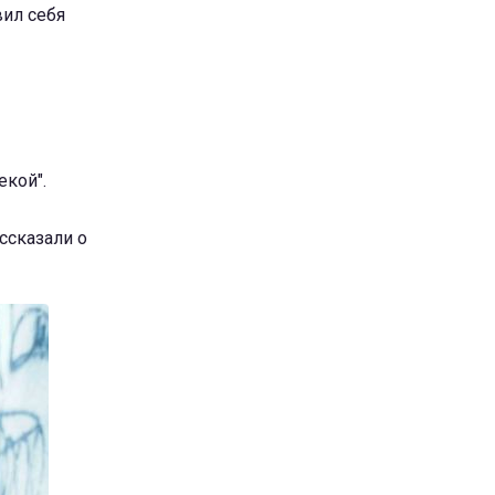
вил себя
екой".
ссказали о