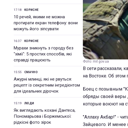
17:18
КОРИСНЕ
10 речей, якими не можна
протирати екран телефону: вони
можуть його зіпсувати
16:37
КОРИСНЕ
Мурахи зникнуть з городу без
"хімії": 5 простих способів, які
справді працюють
Фото: mil.gov.ua
В сети рассказали, 
15:55
СМАЧНО
на Востоке. Об этом
Ажурні млинці, які не рвуться:
рецепт із секретним інгредієнтом
Боец с позывным "К
для ідеальних дірочок
обряды своей веры 
которые воюют на ст
15:19
ЛЮДИ
Як виглядають кохані Дантеса,
Пономарьова і Боржемської:
"Аллаху Акбар!" - ч
рідкісні фото зірок
Зайцевого. И менее 