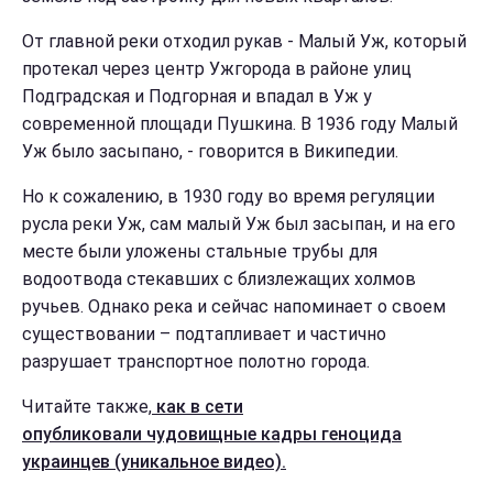
От главной реки отходил рукав - Малый Уж, который
протекал через центр Ужгорода в районе улиц
Подградская и Подгорная и впадал в Уж у
современной площади Пушкина. В 1936 году Малый
Уж было засыпано, - говорится в Википедии.
Но к сожалению, в 1930 году во время регуляции
русла реки Уж, сам малый Уж был засыпан, и на его
месте были уложены стальные трубы для
водоотвода стекавших с близлежащих холмов
ручьев. Однако река и сейчас напоминает о своем
существовании – подтапливает и частично
разрушает транспортное полотно города.
Читайте также,
как в сети
опубликовали чудовищные кадры геноцида
украинцев (уникальное видео).