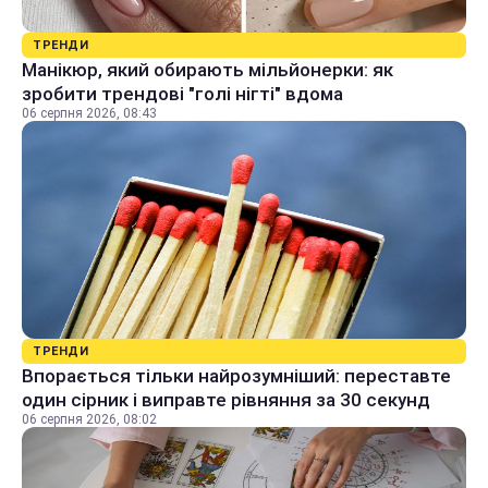
ТРЕНДИ
Манікюр, який обирають мільйонерки: як
зробити трендові "голі нігті" вдома
06 серпня 2026, 08:43
ТРЕНДИ
Впорається тільки найрозумніший: переставте
один сірник і виправте рівняння за 30 секунд
06 серпня 2026, 08:02