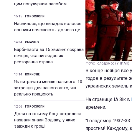
цим популярним засобом
15:15
ГОРОСКОПИ
Наснилося, що випадає волосся:
сонники пояснюють, до чого це
14:34
СМАЧНО
Барбі-паста за 15 хвилин: яскрава
вечеря, яка виглядає як
ресторанна страва
Фото: Голодомор (УНИАН)
В конце ноября все 
13:14
КОРИСНЕ
годов в результате 
Як витрачати менше пального: 10
украинских земель и
хитрощів для вашого авто, які
реально працюють
На странице ІА Зік в
времени.
12:06
ГОРОСКОПИ
Доля на їхньому боці: астрологи
назвали знаки Зодіаку, у яких
"Голодомор 1932-33:
завжди є гроші
простим! Каждому, к