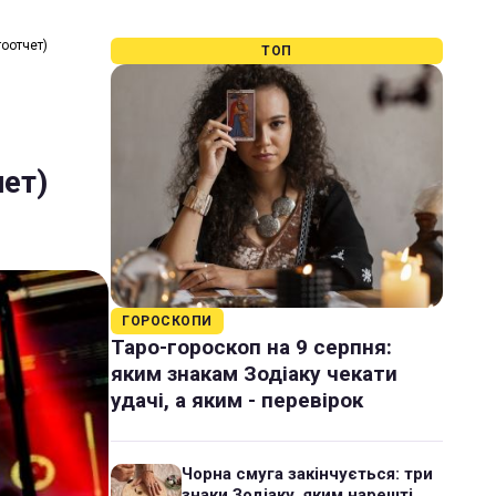
тоотчет)
ТОП
ет)
ГОРОСКОПИ
Таро-гороскоп на 9 серпня:
яким знакам Зодіаку чекати
удачі, а яким - перевірок
Чорна смуга закінчується: три
знаки Зодіаку, яким нарешті