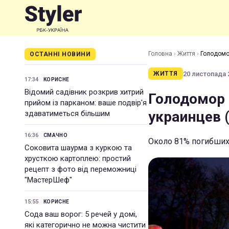
Головна
›
Життя
›
Голодомо
ОСТАННІ НОВИНИ
20 листопада 2
ЖИТТЯ
17:34
КОРИСНЕ
Відомий садівник розкрив хитрий
Голодомор 
прийом із парканом: ваше подвір'я
украинцев 
здаватиметься більшим
16:36
СМАЧНО
Около 81% погибших
Соковита шаурма з куркою та
хрусткою картоплею: простий
рецепт з фото від переможниці
"МастерШеф"
15:55
КОРИСНЕ
Сода ваш ворог: 5 речей у домі,
які категорично не можна чистити