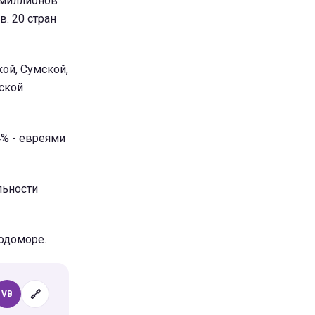
5 миллионов
. 20 стран
ой, Сумской,
ской
4% - евреями
.
льности
одоморе.
🔗
VB