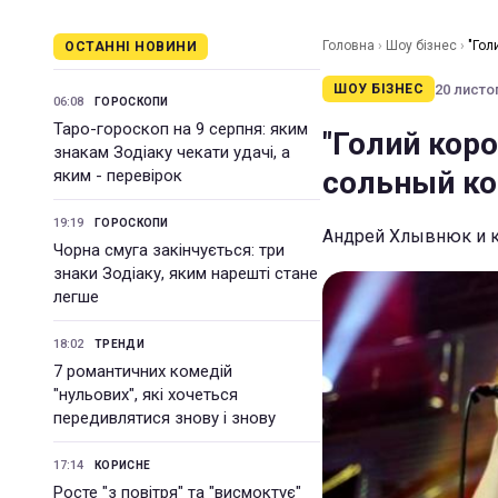
Головна
›
Шоу бізнес
›
"Гол
ОСТАННІ НОВИНИ
20 листоп
ШОУ БІЗНЕС
06:08
ГОРОСКОПИ
Таро-гороскоп на 9 серпня: яким
"Голий кор
знакам Зодіаку чекати удачі, а
сольный ко
яким - перевірок
19:19
ГОРОСКОПИ
Андрей Хлывнюк и к
Чорна смуга закінчується: три
знаки Зодіаку, яким нарешті стане
легше
18:02
ТРЕНДИ
7 романтичних комедій
"нульових", які хочеться
передивлятися знову і знову
17:14
КОРИСНЕ
Росте "з повітря" та "висмоктує"