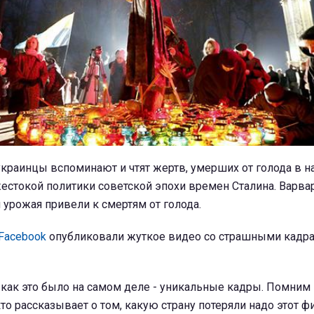
украинцы вспоминают и чтят жертв, умерших от голода в н
жестокой политики советской эпохи времен Сталина. Варва
 урожая привели к смертям от голода.
Facebook
опубликовали жуткое видео со страшными кадра
 как это было на самом деле - уникальные кадры. Помним 
то рассказывает о том, какую страну потеряли надо этот ф