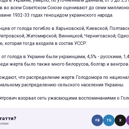
лода в Украине, умерло, по уточненным данным, от 3 до 3,
тв во всем Советском Союзе оценивают до семи миллионов
раине 1932-33 годах геноцидом украинского народа.
цев от голода погибло в Харьковской, Киевской, Полтавск
петровской, Житомирской, Винницкой, Черниговской, Одес
е, которая тогда входила в состав УССР.
от голода в Украине были украинцами, 4,5% - русскими, 1,
Среди жертв было также много белорусов, болгар и венгров
рждают, что распределение жертв Голодомора по национа
ональному распределению сельского населения Украины.
 Вятрович взорвал сеть ужасающими воспоминаниями о Гол
таття?
FB
TG
X
узями