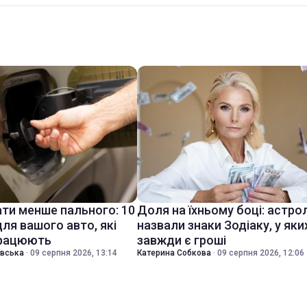
ати менше пального: 10
Доля на їхньому боці: астро
ля вашого авто, які
назвали знаки Зодіаку, у яки
працюють
завжди є гроші
івська
·
09 серпня 2026, 13:14
Катерина Собкова
·
09 серпня 2026, 12:06