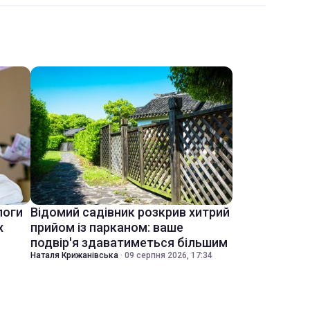
логи
Відомий садівник розкрив хитрий
х
прийом із парканом: ваше
подвір'я здаватиметься більшим
Наталя Крижанівська
·
09 серпня 2026, 17:34