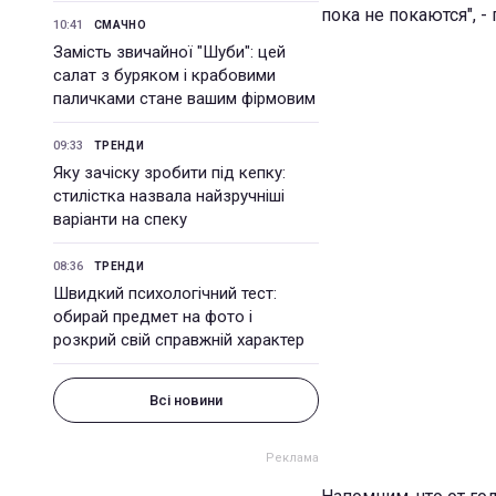
пока не покаются", -
10:41
СМАЧНО
Замість звичайної "Шуби": цей
салат з буряком і крабовими
паличками стане вашим фірмовим
09:33
ТРЕНДИ
Яку зачіску зробити під кепку:
стилістка назвала найзручніші
варіанти на спеку
08:36
ТРЕНДИ
Швидкий психологічний тест:
обирай предмет на фото і
розкрий свій справжній характер
Всі новини