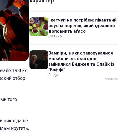
характер
І кетчуп не потрібен: пікантний
соус із порічок, який ідеально
доповнить м'ясо
Смачно
Вампіри, в яких закохувалися
мільйони: як сьогодні
змінилися Енджел та Спайк із
"Баффі"
ачале 1930-х
Люди
рский отбор
ми того
и никогда не
ильм крутить,