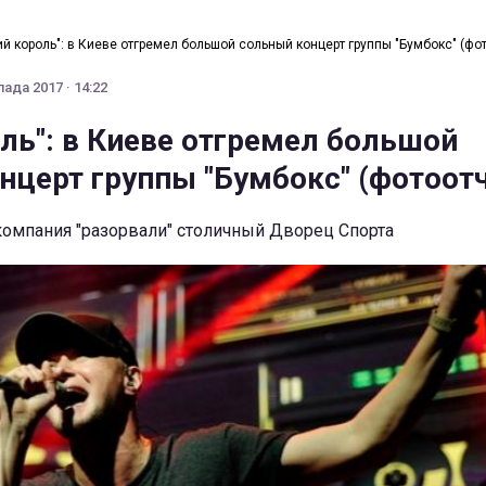
ий король": в Киеве отгремел большой сольный концерт группы "Бумбокс" (фо
ада 2017 · 14:22
оль": в Киеве отгремел большой
нцерт группы "Бумбокс" (фотоотч
омпания "разорвали" столичный Дворец Спорта