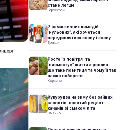
стане легше
Гороскопи
7 романтичних комедій
"нульових", які хочеться
передивлятися знову і знову
Тренди
онцерт
Росте "з повітря" та
"висмоктує" життя з рослин:
що таке повитиця та чому її так
важко побороти
Корисне
Кукурудза на зиму без зайвих
клопотів: простий рецепт
качанів зі смаком літа
Смачно
Плодові мушки зникнуть із