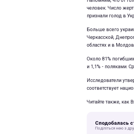
Напомним, что от го
человек. Число жер
признали голод в Ук
Больше всего украин
Черкасской, Днепро
областях и в Молдов
Около 81% погибших 
и 1,1% - поляками. 
Исследователи утве
соответствует наци
Читайте также, как
Сподобалась с
Поділіться нею з др