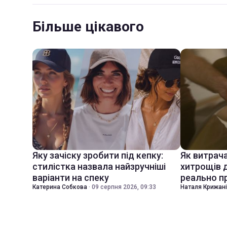
Більше цікавого
Яку зачіску зробити під кепку:
Як витрач
стилістка назвала найзручніші
хитрощів д
варіанти на спеку
реально 
Катерина Собкова
·
09 серпня 2026, 09:33
Наталя Крижан