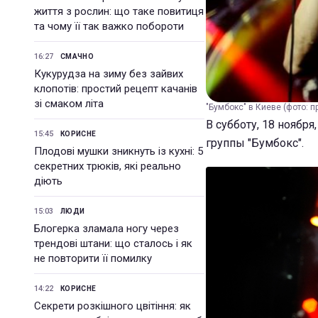
життя з рослин: що таке повитиця
та чому її так важко побороти
16:27
СМАЧНО
Кукурудза на зиму без зайвих
клопотів: простий рецепт качанів
зі смаком літа
"Бумбокс" в Киеве (фото: 
В субботу, 18 ноябр
15:45
КОРИСНЕ
группы "Бумбокс".
Плодові мушки зникнуть із кухні: 5
секретних трюків, які реально
діють
15:03
ЛЮДИ
Блогерка зламала ногу через
трендові штани: що сталось і як
не повторити її помилку
14:22
КОРИСНЕ
Секрети розкішного цвітіння: як