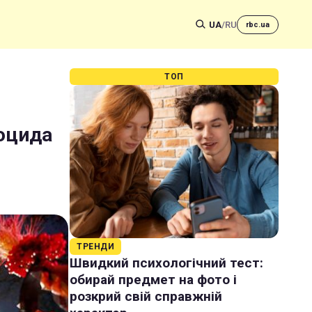
UA
/
RU
rbc.ua
ТОП
оцида
ТРЕНДИ
Швидкий психологічний тест:
обирай предмет на фото і
розкрий свій справжній