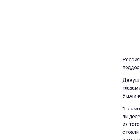
Россия
поддер
Девушк
глазами
Украин
"Посмо
ли дел
из тог
стояли
которы