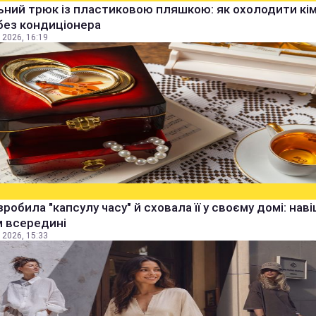
ьний трюк із пластиковою пляшкою: як охолодити кім
без кондиціонера
 2026, 16:19
зробила "капсулу часу" й сховала її у своєму домі: наві
м всередині
 2026, 15:33