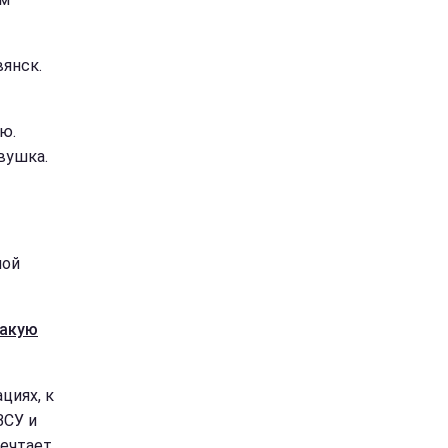
янск.
ю.
вушка.
мой
акую
циях, к
ВСУ и
мечтает