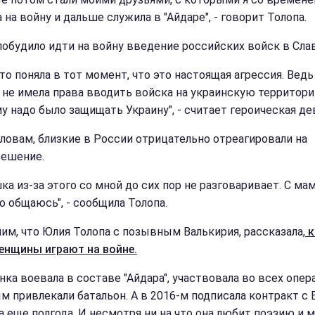
 на войну и дальше служила в "Айдаре", - говорит Толопа.
обудило идти на войну введение российских войск в Слав
то поняла в тот момент, что это настоящая агрессия. Ведь
 не имела права вводить войска на украинскую территори
у надо было защищать Украину", - считает героическая де
словам, близкие в России отрицательно отреагировали на
решение.
ка из-за этого со мной до сих пор не разговаривает. С ма
о общаюсь", - сообщила Толопа.
им, что Юлия Толопа с позывным Валькирия, рассказала,
к
енщины играют на войне.
ка воевала в составе "Айдара", участвовала во всех опера
м привлекали батальон. А в 2016-м подписала контракт с 
а еще полгода. И несмотря ни на что она любит поэзию и 