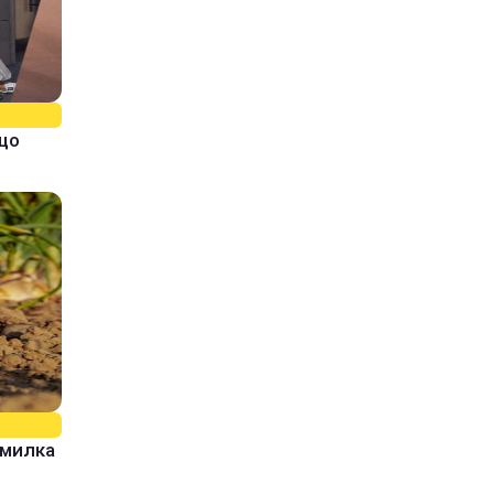
кщо
омилка