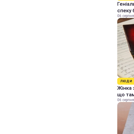
Геніал
спеку 
06 серпня
ЛЮДИ
Жінка 
що та
06 серпня