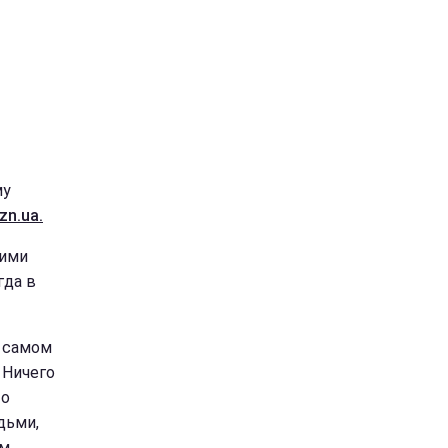
му
zn.ua.
оими
гда в
в самом
 Ничего
то
дьми,
ем