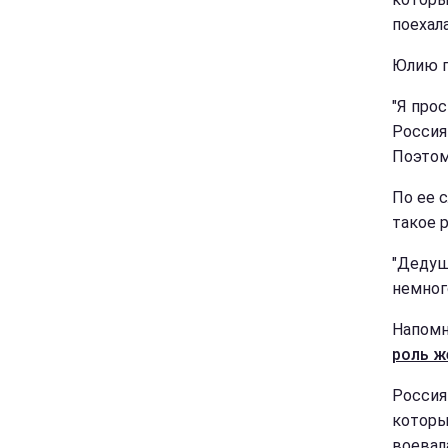
поехала
Юлию п
"Я прос
Россия
Поэтом
По ее 
такое 
"Дедуш
немног
Напомн
роль ж
Россиян
которы
воевал