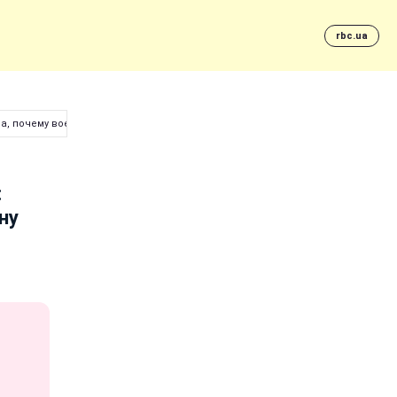
rbc.ua
а, почему воевала за Украину
:
ну