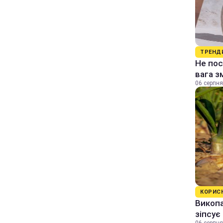
ТРЕНД
Не пос
вага з
06 серпня
КОРИС
Викопа
зіпсує