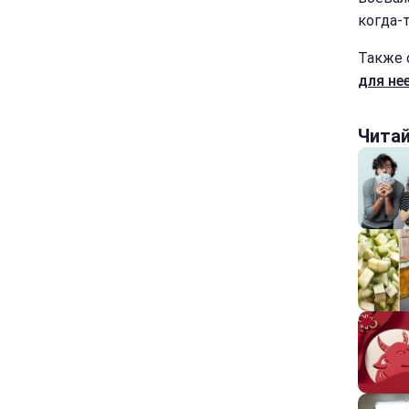
когда-т
Также 
для не
Чита