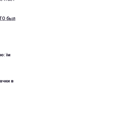
АТО был
ю: їм
ачки в