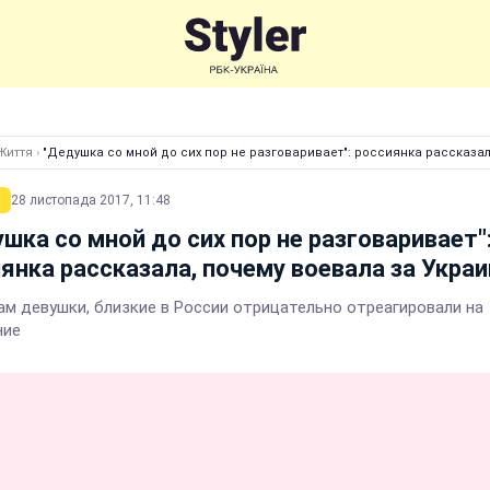
Життя
›
"Дедушка со мной до сих пор не разговаривает": россиянка рассказал
28 листопада 2017, 11:48
шка со мной до сих пор не разговаривает"
янка рассказала, почему воевала за Украи
ам девушки, близкие в России отрицательно отреагировали на
ние