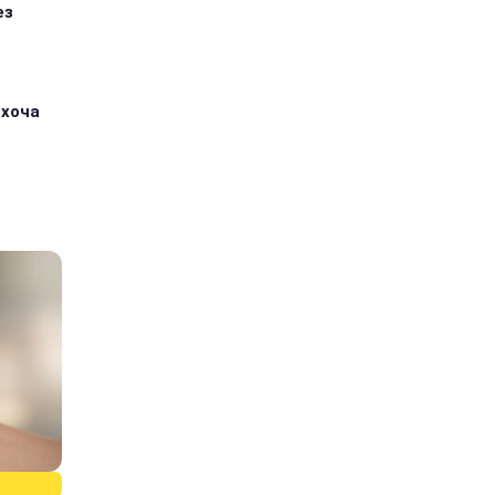
ез
 хоча