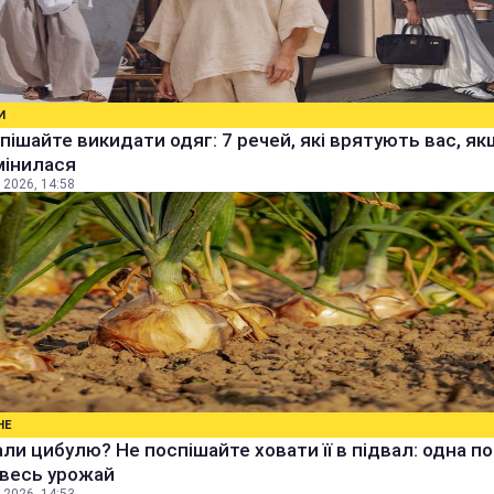
И
пішайте викидати одяг: 7 речей, які врятують вас, я
мінилася
 2026, 14:58
НЕ
ли цибулю? Не поспішайте ховати її в підвал: одна п
 весь урожай