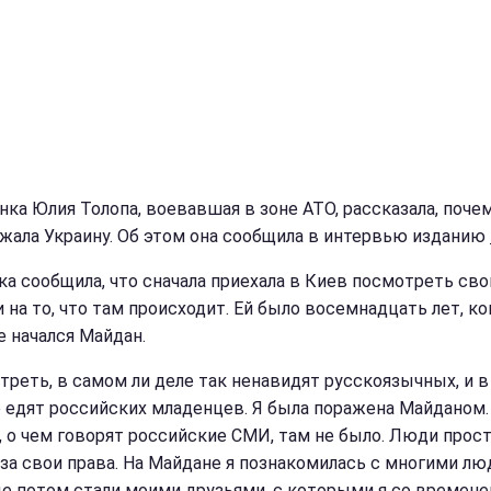
нка Юлия Толопа, воевавшая в зоне АТО, рассказала, поче
жала Украину. Об этом она сообщила в интервью изданию
а сообщила, что сначала приехала в Киев посмотреть св
 на то, что там происходит. Ей было восемнадцать лет, ко
е начался Майдан.
треть, в самом ли деле так ненавидят русскоязычных, и 
е едят российских младенцев. Я была поражена Майданом.
о, о чем говорят российские СМИ, там не было. Люди прос
 за свои права. На Майдане я познакомилась с многими лю
е потом стали моими друзьями, с которыми я со времен