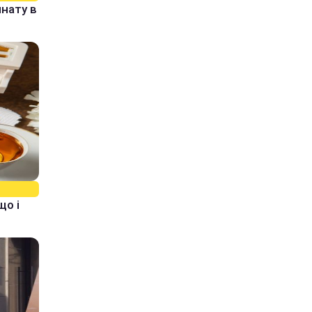
нату в
що і