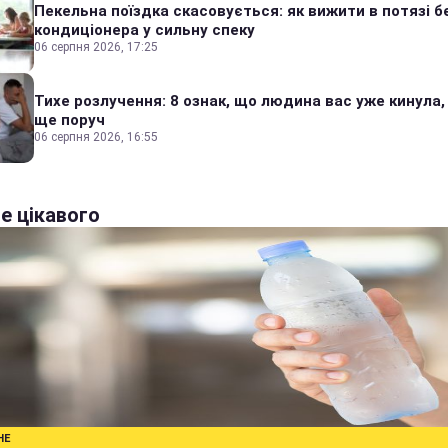
Пекельна поїздка скасовується: як вижити в потязі б
кондиціонера у сильну спеку
06 серпня 2026, 17:25
Тихе розлучення: 8 ознак, що людина вас уже кинула,
ще поруч
06 серпня 2026, 16:55
е цікавого
НЕ