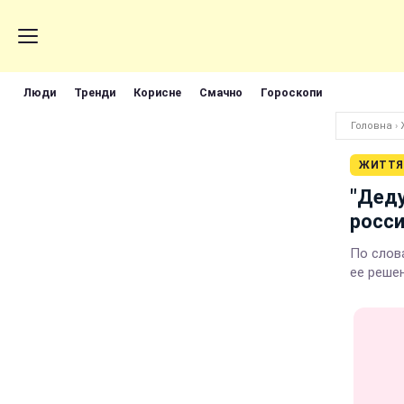
Люди
Тренди
Корисне
Смачно
Гороскопи
Головна
›
ЖИТТЯ
"Деду
росси
По слов
ее реше