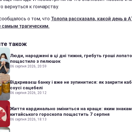
о вернуться к гончарству.
сообщалось о том, что
Толопа рассказала, какой день в 
е самым трагическим.
йте також
Люди, народжені в ці дні тижня, гребуть гроші лопато
пощастило з пелюшок
06 серпня 2026, 20:59
Відкриваєш банку і вже не зупинитися: як закрити каб
соусі сацебелі
06 серпня 2026, 20:12
Життя кардинально зміниться на краще: яким знакам
китайського гороскопа пощастить 7 серпня
06 серпня 2026, 18:13