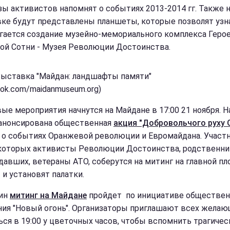
зы активистов напомнят о событиях 2013-2014 гг. Также 
ке будут представлены планшеты, которые позволят узна
гается создание музейно-мемориального комплекса Геро
ой Сотни - Музея Революции Достоинства.
Выставка "Майдан: ландшафты памяти"
ook.com/maidanmuseum.org)
ые мероприятия начнутся на Майдане в 17:00 21 ноября. Н
анонсирована общественная
акция "Добровольчого руху 
 о событиях Оранжевой революции и Евромайдана. Участн
которых активисты Революции Достоинства, родственни
давших, ветераны АТО, соберутся на митинг на главной п
 и установят палатки.
дин
митинг на Майдане
пройдет по инициативе обществен
ия "Новый огонь". Организаторы приглашают всех желаю
ься в 19:00 у цветочных часов, чтобы вспомнить трагичес