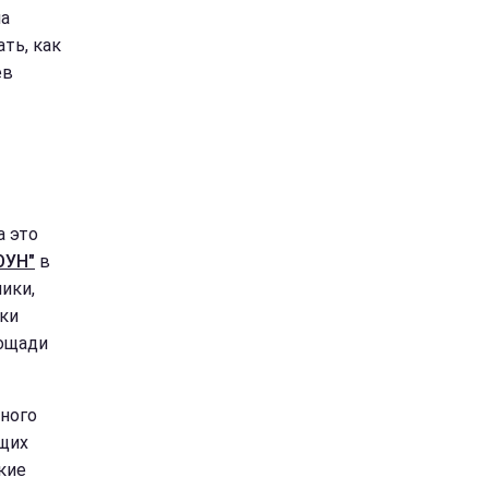
на
ть, как
ев
а это
ОУН"
в
ики,
ки
лощади
ного
щих
кие