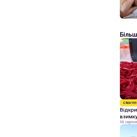
Більш
СМАЧН
Відкри
взимку
06 серпня