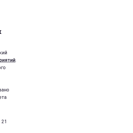
к
кий
риятий
.
ого
вано
ета
 21