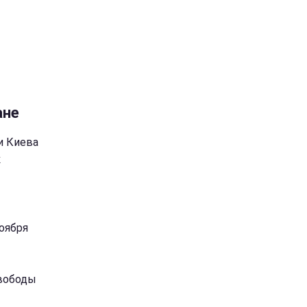
ане
и Киева
к
оября
Свободы