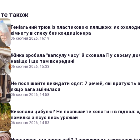
йте також
Геніальний трюк із пластиковою пляшкою: як охолод
кімнату в спеку без кондиціонера
06 серпня 2026, 16:19
Жінка зробила "капсулу часу" й сховала її у своєму дом
навіщо і що там всередині
06 серпня 2026, 15:33
Не поспішайте викидати одяг: 7 речей, які врятують в
якщо вага змінилася
06 серпня 2026, 14:58
Викопали цибулю? Не поспішайте ховати її в підвал: 
помилка зіпсує весь урожай
06 серпня 2026, 14:53
Наснилося, що випав зуб? 7 популярних тлумачень із 