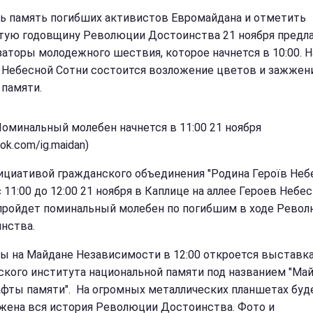
ь память погибших активистов Евромайдана и отметить
тую годовщину Революции Достоинства 21 ноября предл
заторы молодежного шествия, которое начнется в 10:00. Н
 Небесной Сотни состоится возложение цветов и зажжен
 памяти.
Поминальный молебен начнется в 11:00 21 ноября
ok.com/ig.maidan)
ициативой гражданского объединения "Родина Героїв Неб
с 11:00 до 12:00 21 ноября в Каплице на аллее Героев Небе
пройдет поминальный молебен по погибшим в ходе Рево
нства.
лы на Майдане Независимости в 12:00 откроется выставк
ского института национальной памяти под названием "Май
фты памяти". На огромных металлических планшетах буд
жена вся история Революции Достоинства. Фото и