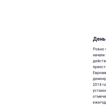
День
Ровно ч
начали
действ
приост
Еврома
демокр
2014 г
устано
отмеча
ежегод