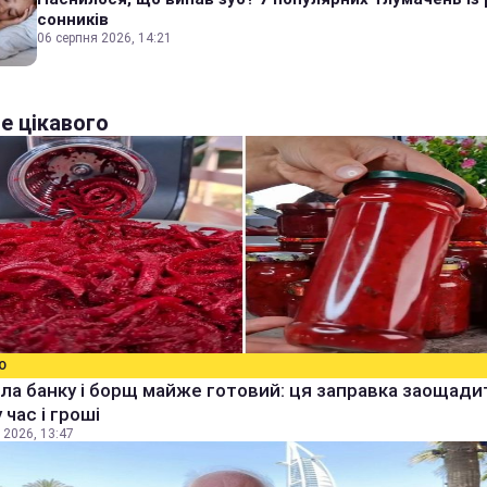
сонників
06 серпня 2026, 14:21
е цікавого
О
ла банку і борщ майже готовий: ця заправка заощади
 час і гроші
 2026, 13:47