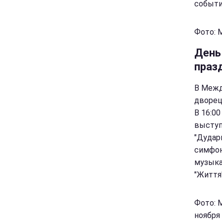
событи
Фото: 
День
праз
В Межд
дворец
В 16:0
выступ
"Дудар
симфон
музыка
"Життя
Фото: 
ноября 