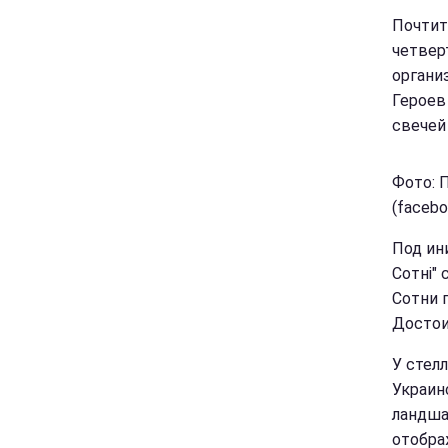
Почтит
четвер
органи
Героев
свечей
Фото: 
(facebo
Под ин
Сотні" 
Сотни 
Достои
У стел
Украин
ландша
отобра