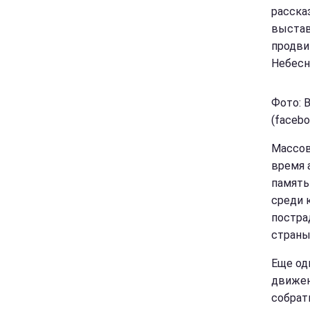
расска
выстав
продви
Небесн
Фото: 
(faceb
Массов
время 
память
среди 
постра
страны
Еще о
движен
собрат