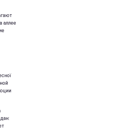
агают
а аллее
ие
есної
сной
люции
а
дан:
ет