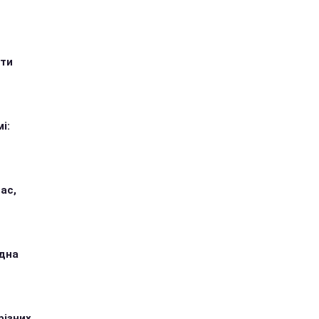
ити
і:
ас,
одна
різних