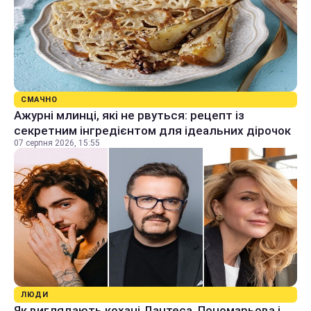
СМАЧНО
Ажурні млинці, які не рвуться: рецепт із
секретним інгредієнтом для ідеальних дірочок
07 серпня 2026, 15:55
ЛЮДИ
Як виглядають кохані Дантеса, Пономарьова і