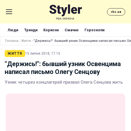
rbc.ua
Люди
Тренди
Корисне
Смачно
Гороскопи
Головна
›
Життя
›
"Держись!": бывший узник Освенцима написал письмо Ол
ЖИТТЯ
15 липня 2018, 17:15
"Держись!": бывший узник Освенцима
написал письмо Олегу Сенцову
Узник четырех концлагерей призвал Олега Сенцова жить