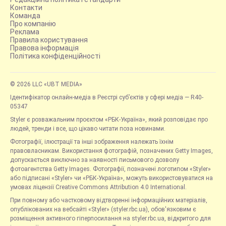
Контакти
Команда
Про компанію
Реклама
Правила користування
Правова інформація
Політика конфіденційності
© 2026 LLC «UBT MEDIA»
Ідентифікатор онлайн-медіа в Реєстрі суб’єктів у сфері медіа — R40-
05347
Styler є розважальним проєктом «РБК-Україна», який розповідає про
людей, тренди і все, що цікаво читати поза новинами.
Фотографії, ілюстрації та інші зображення належать їхнім
правовласникам. Використання фотографій, позначених Getty Images,
допускається виключно за наявності письмового дозволу
фотоагентства Getty Images. Фотографії, позначені логотипом «Styler»
або підписані «Styler» чи «РБК-Україна», можуть використовуватися на
умовах ліцензії Creative Commons Attribution 4.0 International.
При повному або частковому відтворенні інформаційних матеріалів,
опублікованих на вебсайті «Styler» (styler.rbc.ua), обов'язковим є
розміщення активного гіперпосилання на styler.rbc.ua, відкритого для