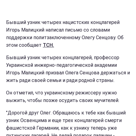
Бывший узник четырех нацистских концлагерей
Игорь Малицкий написал письмо со словами
поддержки политзаключенному Олегу Сенцову. Об
этом сообщает
ТСН.
Бывший узник четырех концлагерей, профессор
Украинской инжерно-педагогической академии
Игорь Малицкий призвал Олега Сенцова держаться и
жить ради своей семьи и ради родной страны.
Он отметил, что украинскому режиссеру нужно
выжить, чтобы позже осудить своих мучителей.
"Дорогой друг Олег. Обращаюсь к тебе как бывший
узник Освенцима и еще трех концлагерей смерти
фашистской Германии, как к узнику теперь уже
путинских лагерей. Не делай подарок палачам -