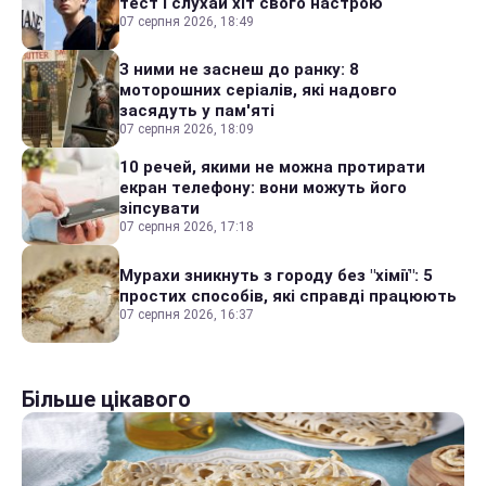
тест і слухай хіт свого настрою
07 серпня 2026, 18:49
З ними не заснеш до ранку: 8
моторошних серіалів, які надовго
засядуть у пам'яті
07 серпня 2026, 18:09
10 речей, якими не можна протирати
екран телефону: вони можуть його
зіпсувати
07 серпня 2026, 17:18
Мурахи зникнуть з городу без "хімії": 5
простих способів, які справді працюють
07 серпня 2026, 16:37
Більше цікавого