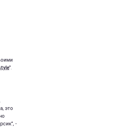
воими
tyle
".
.
, это
но
сик", -