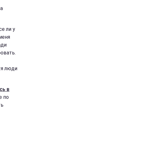
на
се ли у
меня
ади
ровать.
тя люди
сь в
е по
ть