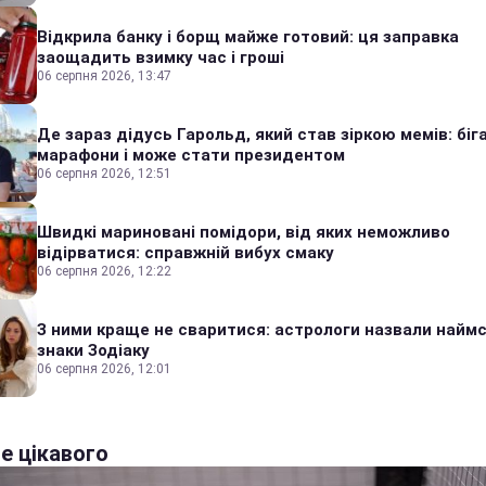
Відкрила банку і борщ майже готовий: ця заправка
заощадить взимку час і гроші
06 серпня 2026, 13:47
Де зараз дідусь Гарольд, який став зіркою мемів: біг
марафони і може стати президентом
06 серпня 2026, 12:51
Швидкі мариновані помідори, від яких неможливо
відірватися: справжній вибух смаку
06 серпня 2026, 12:22
З ними краще не сваритися: астрологи назвали наймс
знаки Зодіаку
06 серпня 2026, 12:01
е цікавого