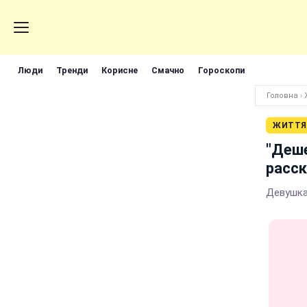
Люди
Тренди
Корисне
Смачно
Гороскопи
Головна
›
ЖИТТЯ
"Деше
расск
Девушка