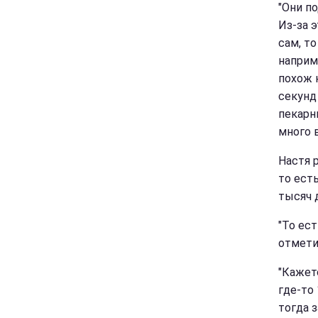
"Они п
Из-за 
сам, т
наприм
похож н
секунд
пекарни
много в
Настя 
то ест
тысяч 
"То ест
отмети
"Кажетс
где-то 
тогда з