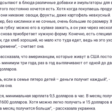
одсыпают в блюда различные добавки и эмульгаторы для в
этого постоянно хочется есть. Хотя когда покупаешь прод
о они никакие: овощи, фрукты, даже картофель невкусный.
ер, без кислинки и не сочные, очень большие по размеру. 
а губку: можно его в кулаке зажать, а он уже через неско
 снова приобретает нужную форму. Конечно, есть специа
, где хлеб хороший, но мало кто туда едет, ведь на это ух
ремени", - считает она.
рассказала, что американцам, которые живут в США посто
ь минимум три года, раз в год выплачивают от одной до дв
долларов.
ь, если в семье пятеро детей – деньги получит каждый", -
ла она.
я, минимальная зарплата 9,5 долларов в час. В месяц полу
1600 долларов. Хотя можно легко получать и 15 долларов в
а месяц получится больше", - рассказала украинка.