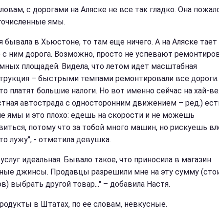
ловам, с дорогами на Аляске не все так гладко. Она пожал
гочисленные ямы.
я бывала в Хьюстоне, то там еще ничего. А на Аляске тает 
 с ним дорога. Возможно, просто не успевают ремонтиров
омных площадей. Видела, что летом идет масштабная
трукция – быстрыми темпами ремонтировали все дороги.
то платят большие налоги. Но вот именно сейчас на хай-ве
стная автострада с односторонним движением – ред.) ест
е ямы и это плохо: едешь на скорости и не можешь
виться, потому что за тобой много машин, но рискуешь вл
то лужу", - отметила девушка.
услуг идеальная. Бывало такое, что приносила в магазин
ные джинсы. Продавцы разрешили мне на эту сумму (сто
) выбрать другой товар..." – добавила Настя.
продукты в Штатах, по ее словам, невкусные.