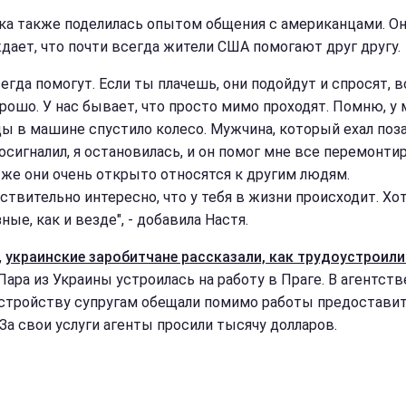
а также поделилась опытом общения с американцами. О
дает, что почти всегда жители США помогают друг другу.
егда помогут. Если ты плачешь, они подойдут и спросят, в
орошо. У нас бывает, что просто мимо проходят. Помню, у 
ы в машине спустило колесо. Мужчина, который ехал поз
посигналил, я остановилась, и он помог мне все перемонти
 же они очень открыто относятся к другим людям.
ствительно интересно, что у тебя в жизни происходит. Хо
ные, как и везде", - добавила Настя.
,
украинские заробитчане рассказали, как трудоустроили
 Пара из Украины устроилась на работу в Праге. В агентств
стройству супругам обещали помимо работы предостави
 За свои услуги агенты просили тысячу долларов.