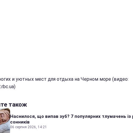
рогих и уютных мест для отдыха на Черном море (видео:
rbc.ua)
йте також
Наснилося, що випав зуб? 7 популярних тлумачень із 
сонників
06 серпня 2026, 14:21