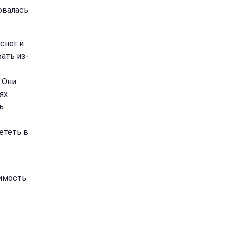
овалась
снег и
ать из-
 Они
ях
ь
ететь в
имость