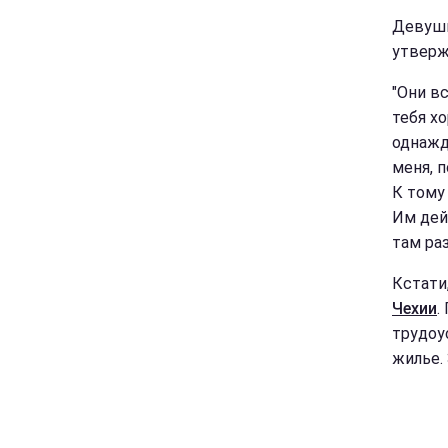
Девушк
утверж
"Они вс
тебя х
однажд
меня, 
К тому
Им дей
там раз
Кстати
Чехии
.
трудоу
жилье.