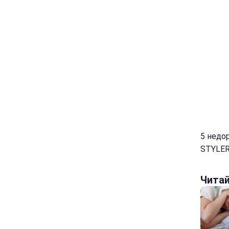
5 недо
STYLER.
Чита