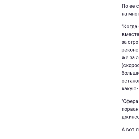
По ее с
на мно
"Когда 
вместе
за огр
реконс
же за э
(скоро
больши
остано
какую-
"Сфера 
порван
джинсов
А вот 