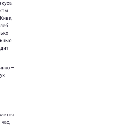
куса.
укты
 Киви,
Хлеб
лько
льные
одит
янно –
ух
чается
 час,