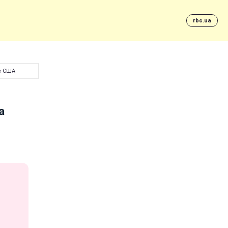
rbc.ua
в США
а