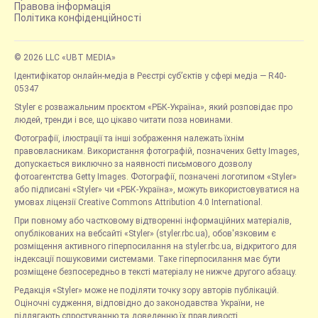
Правова інформація
Політика конфіденційності
© 2026 LLC «UBT MEDIA»
Ідентифікатор онлайн-медіа в Реєстрі суб’єктів у сфері медіа — R40-
05347
Styler є розважальним проєктом «РБК-Україна», який розповідає про
людей, тренди і все, що цікаво читати поза новинами.
Фотографії, ілюстрації та інші зображення належать їхнім
правовласникам. Використання фотографій, позначених Getty Images,
допускається виключно за наявності письмового дозволу
фотоагентства Getty Images. Фотографії, позначені логотипом «Styler»
або підписані «Styler» чи «РБК-Україна», можуть використовуватися на
умовах ліцензії Creative Commons Attribution 4.0 International.
При повному або частковому відтворенні інформаційних матеріалів,
опублікованих на вебсайті «Styler» (styler.rbc.ua), обов'язковим є
розміщення активного гіперпосилання на styler.rbc.ua, відкритого для
індексації пошуковими системами. Таке гіперпосилання має бути
розміщене безпосередньо в тексті матеріалу не нижче другого абзацу.
Редакція «Styler» може не поділяти точку зору авторів публікацій.
Оціночні судження, відповідно до законодавства України, не
підлягають спростуванню та доведенню їх правдивості.