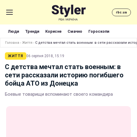
rbc.ua
Люди
Тренди
Корисне
Смачно
Гороскопи
Головна
›
Життя
›
С детства мечтал стать военным: в сети рассказали ист
ЖИТТЯ
06 серпня 2018, 15:19
С детства мечтал стать военным: в
сети рассказали историю погибшего
бойца АТО из Донецка
Боевые товарищи вспоминают своего командира