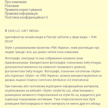
Про компанію
Реклама
Правила користування
Правова інформація
Політика конфіденційності
© 2026 LLC «UBT MEDIA»
Ідентифікатор онлайн-медіа в Реєстрі суб’єктів у сфері медіа — R40-
05347
Styler є розважальним проєктом «РБК-Україна», який розповідає про
людей, тренди і все, що цікаво читати поза новинами.
Фотографії, ілюстрації та інші зображення належать їхнім
правовласникам. Використання фотографій, позначених Getty Images,
допускається виключно за наявності письмового дозволу
фотоагентства Getty Images. Фотографії, позначені логотипом «Styler»
або підписані «Styler» чи «РБК-Україна», можуть використовуватися на
умовах ліцензії Creative Commons Attribution 4.0 International.
При повному або частковому відтворенні інформаційних матеріалів,
опублікованих на вебсайті «Styler» (styler.rbc.ua), обов'язковим є
розміщення активного гіперпосилання на styler.rbc.ua, відкритого для
індексації пошуковими системами. Таке гіперпосилання має бути
розміщене безпосередньо в тексті матеріалу не нижче другого абзацу.