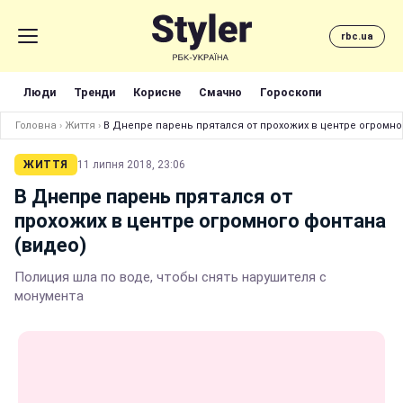
rbc.ua
Люди
Тренди
Корисне
Смачно
Гороскопи
Головна
›
Життя
›
В Днепре парень прятался от прохожих в центре огромно
ЖИТТЯ
11 липня 2018, 23:06
В Днепре парень прятался от
прохожих в центре огромного фонтана
(видео)
Полиция шла по воде, чтобы снять нарушителя с
монумента