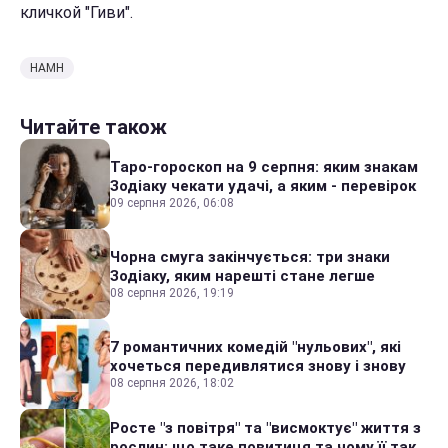
кличкой "Гиви".
НАМН
Читайте також
Таро-гороскоп на 9 серпня: яким знакам
Зодіаку чекати удачі, а яким - перевірок
09 серпня 2026, 06:08
Чорна смуга закінчується: три знаки
Зодіаку, яким нарешті стане легше
08 серпня 2026, 19:19
7 романтичних комедій "нульових", які
хочеться передивлятися знову і знову
08 серпня 2026, 18:02
Росте "з повітря" та "висмоктує" життя з
рослин: що таке повитиця та чому її так