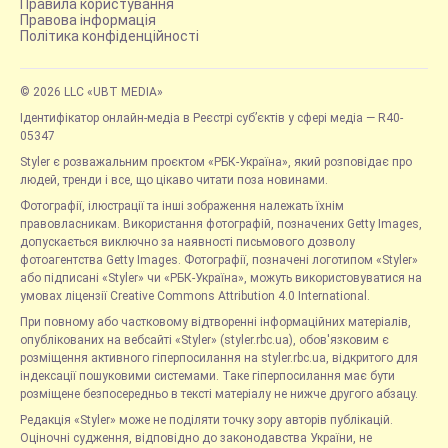
Правила користування
Правова інформація
Політика конфіденційності
© 2026 LLC «UBT MEDIA»
Ідентифікатор онлайн-медіа в Реєстрі суб’єктів у сфері медіа — R40-
05347
Styler є розважальним проєктом «РБК-Україна», який розповідає про
людей, тренди і все, що цікаво читати поза новинами.
Фотографії, ілюстрації та інші зображення належать їхнім
правовласникам. Використання фотографій, позначених Getty Images,
допускається виключно за наявності письмового дозволу
фотоагентства Getty Images. Фотографії, позначені логотипом «Styler»
або підписані «Styler» чи «РБК-Україна», можуть використовуватися на
умовах ліцензії Creative Commons Attribution 4.0 International.
При повному або частковому відтворенні інформаційних матеріалів,
опублікованих на вебсайті «Styler» (styler.rbc.ua), обов'язковим є
розміщення активного гіперпосилання на styler.rbc.ua, відкритого для
індексації пошуковими системами. Таке гіперпосилання має бути
розміщене безпосередньо в тексті матеріалу не нижче другого абзацу.
Редакція «Styler» може не поділяти точку зору авторів публікацій.
Оціночні судження, відповідно до законодавства України, не