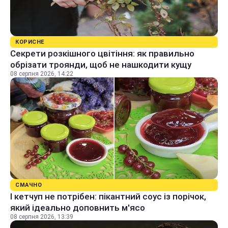
КОРИСНЕ
Секрети розкішного цвітіння: як правильно
обрізати троянди, щоб не нашкодити кущу
08 серпня 2026, 14:22
СМАЧНО
І кетчуп не потрібен: пікантний соус із порічок,
який ідеально доповнить м'ясо
08 серпня 2026, 13:39