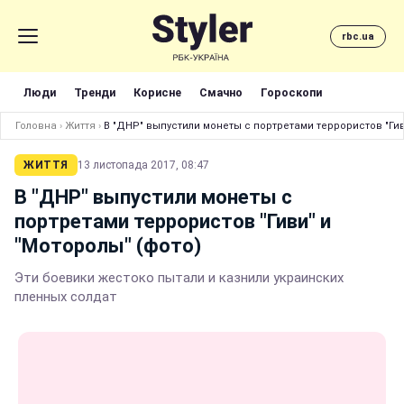
rbc.ua
Люди
Тренди
Корисне
Смачно
Гороскопи
Головна
›
Життя
›
В "ДНР" выпустили монеты с портретами террористов "Гив
ЖИТТЯ
13 листопада 2017, 08:47
В "ДНР" выпустили монеты с
портретами террористов "Гиви" и
"Моторолы" (фото)
Эти боевики жестоко пытали и казнили украинских
пленных солдат