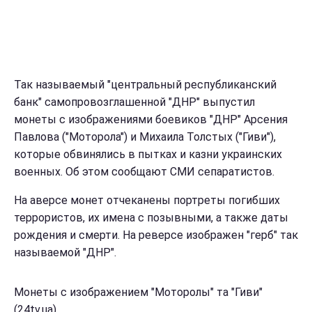
Так называемый "центральный республиканский
банк" самопровозглашенной "ДНР" выпустил
монеты с изображениями боевиков "ДНР" Арсения
Павлова ("Моторола") и Михаила Толстых ("Гиви"),
которые обвинялись в пытках и казни украинских
военных. Об этом сообщают СМИ сепаратистов.
На аверсе монет отчеканены портреты погибших
террористов, их имена с позывными, а также даты
рождения и смерти. На реверсе изображен "герб" так
называемой "ДНР".
Монеты с изображением "Моторолы" та "Гиви"
(24tv.ua)