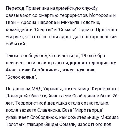
Переход Прилепина на армейскую службу
связывают со смертью террористов Моторолы и
Гиви – Арсена Павлова и Михаила Толстых,
командиров "Спарты" и "Сомали". Однако Прилепин
уверяет, что это не совпадает даже по хронологии
событий.
Также сообщалось, что в четверг, 19 октября
неизвестный снайпер
ликвидировал террористку
Анастасию Слободянюк, известную как
"Белоснежка".
По данным МВД Украины, жительнице Кировского,
Донецкой области, Анастасии Слободянюк было 26
лет. Террористкой девушка стала сознательно,
после захвата Славянска. База "Миротворца"
указывает Слободянюк, как сожительницу Михаила
Толстых, главаря банды Сомали, известного под