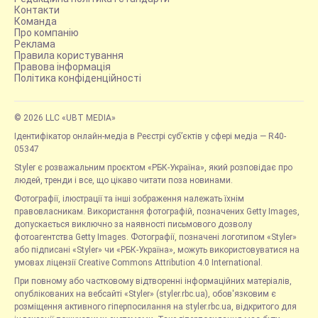
Контакти
Команда
Про компанію
Реклама
Правила користування
Правова інформація
Політика конфіденційності
© 2026 LLC «UBT MEDIA»
Ідентифікатор онлайн-медіа в Реєстрі суб’єктів у сфері медіа — R40-
05347
Styler є розважальним проєктом «РБК-Україна», який розповідає про
людей, тренди і все, що цікаво читати поза новинами.
Фотографії, ілюстрації та інші зображення належать їхнім
правовласникам. Використання фотографій, позначених Getty Images,
допускається виключно за наявності письмового дозволу
фотоагентства Getty Images. Фотографії, позначені логотипом «Styler»
або підписані «Styler» чи «РБК-Україна», можуть використовуватися на
умовах ліцензії Creative Commons Attribution 4.0 International.
При повному або частковому відтворенні інформаційних матеріалів,
опублікованих на вебсайті «Styler» (styler.rbc.ua), обов'язковим є
розміщення активного гіперпосилання на styler.rbc.ua, відкритого для