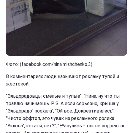
Фото: (facebook.com/nina.mishchenko.3)
В комментариях люди называют рекламу тупой и
жестокой.
"Эльдорадовцы смелые и тупые", "Нина, ну что ты
травлю начинаешь. P. S. А если серьезно, крыша у
"Эльдорадо" поехала", "Ой все. Докреативились",
"Чисто оффтоп, это чувак из рекламного ролика
"Уклона", кстати, нет?", "Е*анулись - так не корректно