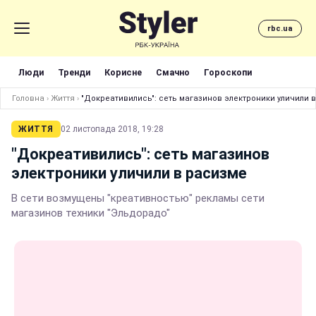
rbc.ua
Люди
Тренди
Корисне
Смачно
Гороскопи
Головна
›
Життя
›
"Докреативились": сеть магазинов электроники уличили 
ЖИТТЯ
02 листопада 2018, 19:28
"Докреативились": сеть магазинов
электроники уличили в расизме
В сети возмущены "креативностью" рекламы сети
магазинов техники "Эльдорадо"