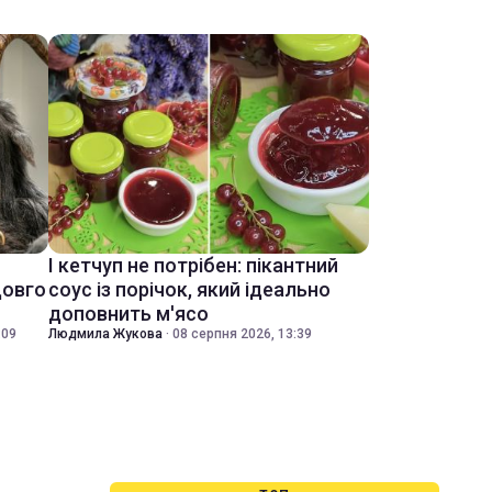
І кетчуп не потрібен: пікантний
довго
соус із порічок, який ідеально
доповнить м'ясо
:09
Людмила Жукова
·
08 серпня 2026, 13:39