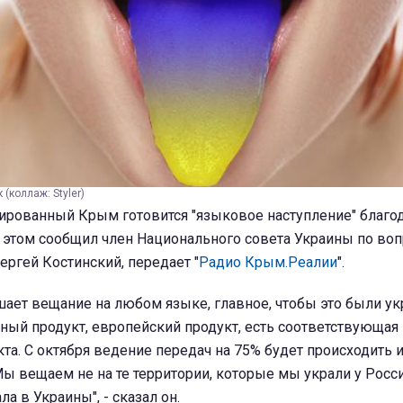
(коллаж: Styler)
сированный Крым готовится "языковое наступление" благо
 этом сообщил член Национального совета Украины по во
ргей Костинский, передает "
Радио Крым.Реалии
".
шает вещание на любом языке, главное, чтобы это были у
ный продукт, европейский продукт, есть соответствующая
та. С октября ведение передач на 75% будет происходить 
ы вещаем не на те территории, которые мы украли у России,
а в Украины", - сказал он.