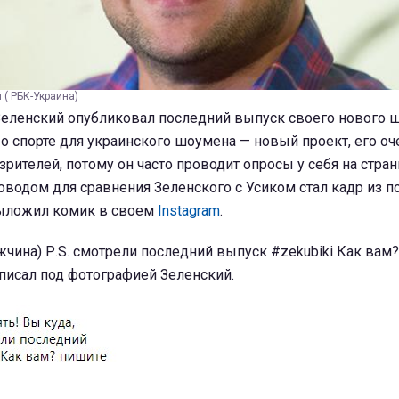
( РБК-Украина)
еленский опубликовал последний выпуск своего нового ш
г о спорте для украинского шоумена — новый проект, его оч
зрителей, потому он часто проводит опросы у себя на стран
оводом для сравнения Зеленского с Усиком стал кадр из п
выложил комик в своем
Instagram
.
ужчина) Р.S. смотрели последний выпуск #zekubiki Как вам
писал под фотографией Зеленский.