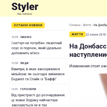
Головна
›
Життя
›
На Донбас
ОСТАННІ НОВИНИ
22 липня 2018 ·
ЖИТТЯ
13:39
СМАЧНО
І кетчуп не потрібен: пікантний
На Донбасс
соус із порічок, який ідеально
наступление
доповнить м'ясо
12:55
ЛЮДИ
Изменения стоит ожи
Вампіри, в яких закохувалися
мільйони: як сьогодні змінилися
Енджел та Спайк із "Баффі"
12:01
ГОРОСКОПИ
Від пристрасті до розчарування:
ці знаки Зодіаку найчастіше
закохуються не в тих