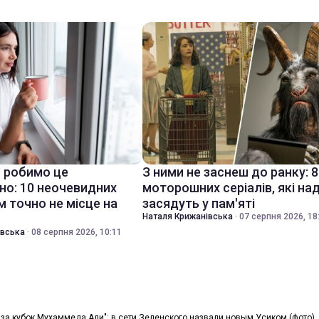
 робимо це
З ними не заснеш до ранку: 8
но: 10 неочевидних
моторошних серіалів, які на
м точно не місце на
засядуть у пам'яті
Наталя Крижанівська
·
07 серпня 2026, 18
івська
·
08 серпня 2026, 10:11
 за кубок Мухаммеда Али": в сети Зеленского назвали новым Усиком (фото)