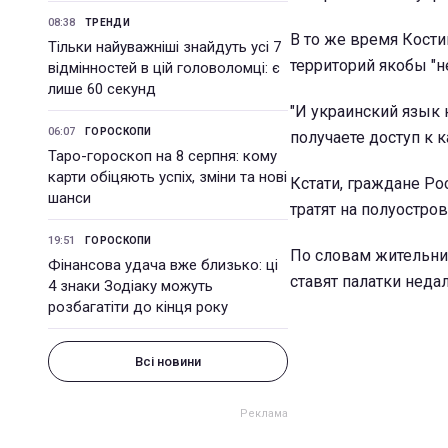
08:38
ТРЕНДИ
В то же время Кости
Тільки найуважніші знайдуть усі 7
территорий якобы "н
відмінностей в цій головоломці: є
лише 60 секунд
"И украинский язык 
06:07
ГОРОСКОПИ
получаете доступ к к
Таро-гороскоп на 8 серпня: кому
карти обіцяють успіх, зміни та нові
Кстати, граждане Р
шанси
тратят на полуостро
19:51
ГОРОСКОПИ
По словам жительни
Фінансова удача вже близько: ці
ставят палатки недал
4 знаки Зодіаку можуть
розбагатіти до кінця року
Всі новини