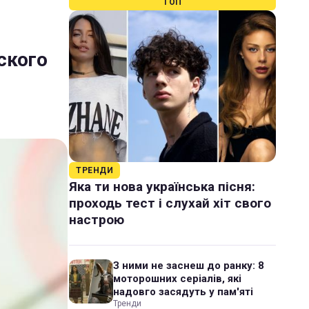
ТОП
ского
ТРЕНДИ
Яка ти нова українська пісня:
проходь тест і слухай хіт свого
настрою
З ними не заснеш до ранку: 8
моторошних серіалів, які
надовго засядуть у пам'яті
Тренди