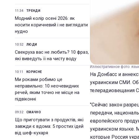
11:34
ТРЕНДИ
Модний колір осені 2026: як
носити коричневий і не виглядати
нудно
10:52
ЛЮДИ
Свекруха вас не любить? 10 фраз,
які виведуть її на чисту воду
Иллюстративное фото: язык 
10:11
КОРИСНЕ
На Донбасс и аннек
Ми роками робимо це
украинским СМИ. Об
неправильно: 10 неочевидних
телерадиовещания Се
речей, яким точно не місце на
підвіконні
"Сейчас закон разре
передачи, националь
09:32
СМАЧНО
Що приготувати з продуктів, які
европейского продук
завжди є вдома: 5 простих ідей
украинском языке. М
від шеф-кухаря
которые Россия украл