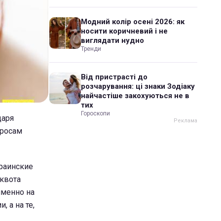
Модний колір осені 2026: як
носити коричневий і не
виглядати нудно
Тренди
Від пристрасті до
розчарування: ці знаки Зодіаку
найчастіше закохуються не в
тих
Гороскопи
даря
просам
краинские
 квота
именно на
 а на те,