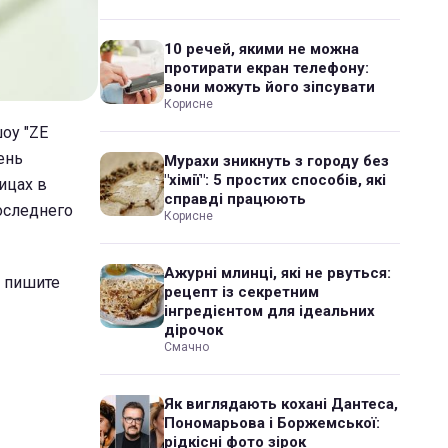
10 речей, якими не можна
протирати екран телефону:
вони можуть його зіпсувати
Корисне
оу "ZE
ень
Мурахи зникнуть з городу без
"хімії": 5 простих способів, які
ицах в
справді працюють
оследнего
Корисне
Ажурні млинці, які не рвуться:
? пишите
рецепт із секретним
інгредієнтом для ідеальних
дірочок
Смачно
Як виглядають кохані Дантеса,
Пономарьова і Боржемської:
рідкісні фото зірок