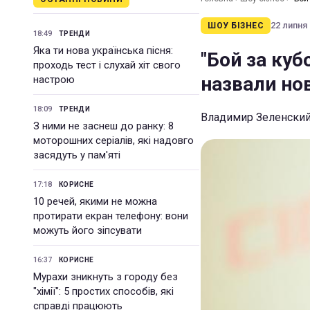
22 липня 
ШОУ БІЗНЕС
18:49
ТРЕНДИ
Яка ти нова українська пісня:
"Бой за куб
проходь тест і слухай хіт свого
назвали но
настрою
18:09
ТРЕНДИ
Владимир Зеленский
З ними не заснеш до ранку: 8
моторошних серіалів, які надовго
засядуть у пам'яті
17:18
КОРИСНЕ
10 речей, якими не можна
протирати екран телефону: вони
можуть його зіпсувати
16:37
КОРИСНЕ
Мурахи зникнуть з городу без
"хімії": 5 простих способів, які
справді працюють