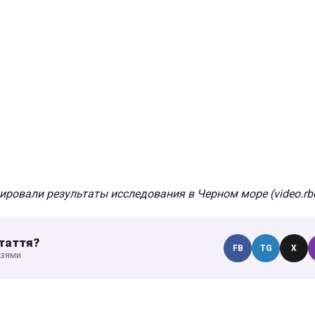
ровали результаты исследования в Черном море (video.rbc
таття?
FB
TG
X
узями