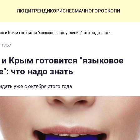
ЛЮДИ
ТРЕНДИ
КОРИСНЕ
СМАЧНО
ГОРОСКОПИ
с и Крым готовится "языковое наступление": что надо знать
 13:57
 и Крым готовится "языковое
": что надо знать
дать уже с октября этого года