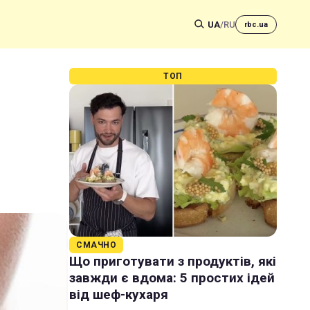
UA
/
RU
rbc.ua
ТОП
СМАЧНО
Що приготувати з продуктів, які
завжди є вдома: 5 простих ідей
від шеф-кухаря