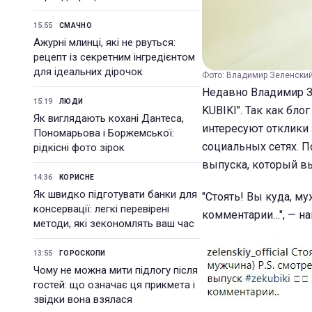
15:55
СМАЧНО
Ажурні млинці, які не рвуться:
рецепт із секретним інгредієнтом
для ідеальних дірочок
Фото: Владимир Зеленский 
Недавно Владимир З
15:19
ЛЮДИ
KUBIKI". Так как бло
Як виглядають кохані Дантеса,
интересуют отклики 
Пономарьова і Боржемської:
социальных сетях. П
рідкісні фото зірок
выпуска, который 
14:36
КОРИСНЕ
Як швидко підготувати банки для
"Стоять! Вы куда, м
консервації: легкі перевірені
комментарии…", — на
методи, які зекономлять ваш час
13:55
ГОРОСКОПИ
Чому не можна мити підлогу після
гостей: що означає ця прикмета і
звідки вона взялася