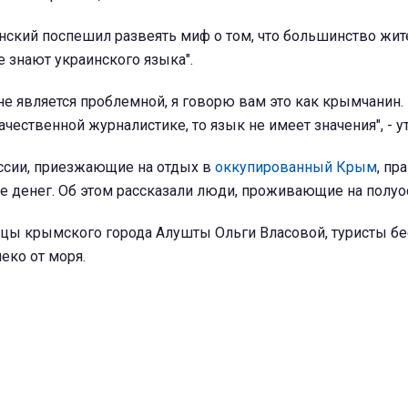
нский поспешил развеять миф о том, что большинство жит
е знают украинского языка".
не является проблемной, я говорю вам это как крымчанин.
ачественной журналистике, то язык не имеет значения", - у
оссии, приезжающие на отдых в
оккупированный Крым
, пр
ве денег. Об этом рассказали люди, проживающие на полуо
цы крымского города Алушты Ольги Власовой, туристы бе
еко от моря.