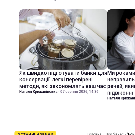
Як швидко підготувати банки для
Ми роками
консервації: легкі перевірені
неправиль
методи, які зекономлять ваш час
речей, яки
Наталя Крижанівська
·
07 серпня 2026, 14:36
підвіконні
Наталя Крижан
Головна
›
Шоу бізнес
›
"Бой
ОСТАННІ НОВИНИ