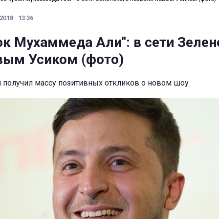
2018 · 13:36
ок Мухаммеда Али": в сети Зелен
вым Усиком (фото)
 получил массу позитивных откликов о новом шоу