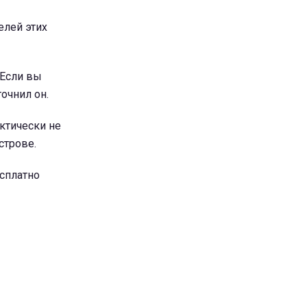
елей этих
 Если вы
точнил он.
актически не
строве.
сплатно