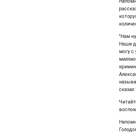
Напомн
рассказ
котору
количе
"Нам н
Наши д
могу с
миллио
кримин
Алекса
называ
сказал
Читайт
воспом
Напомн
Голодом