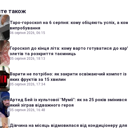
йте також
Таро-гороскоп на 6 серпня: кому обіцяють успіх, а ком
випробування
06 серпня 2026, 06:15
Гороскоп до кінця літа: кому варто готуватися до кар
злетів та розкриття таємниць
05 серпня 2026, 18:13
Варити не потрібно: як закрити освіжаючий компот із
яких фруктів за 15 хвилин
05 серпня 2026, 17:34
Артед Бей із культової "Мумії": як за 25 років змінився
який зіграв відважного героя
05 серпня 2026, 16:48
Дівчина на місяць відмовилася від кондиціонеру для