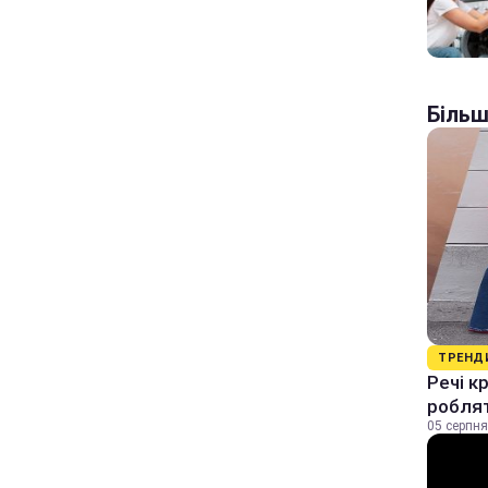
Більш
ТРЕНД
Речі к
роблят
05 серпня