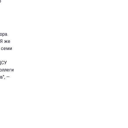
о
ора.
 Я же
 семи
ЦСУ
оллеги
в", —