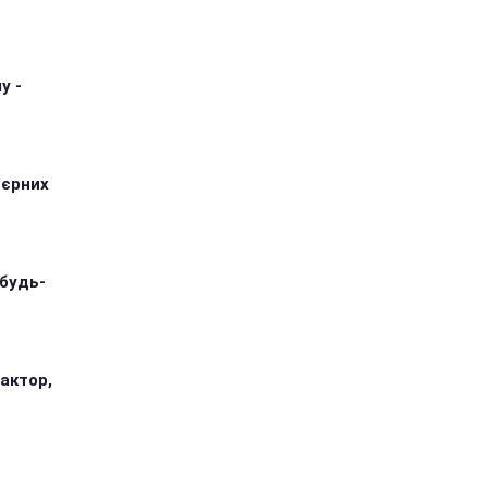
у -
'єрних
 будь-
 актор,