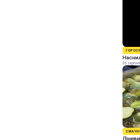
ГОРОС
Наснил
05 серпня
СМАЧН
Ліниви