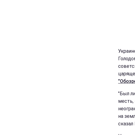
Украин
Голодо
советс
царяще
"Обозр
"Был л
месть,
неогра
на зем
сказал