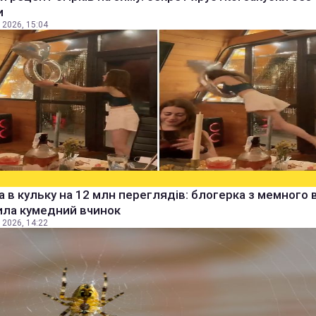
и
 2026, 15:04
а в кульку на 12 млн переглядів: блогерка з мемного 
ила кумедний вчинок
 2026, 14:22