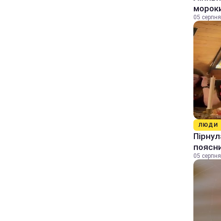
морок
05 серпня
ЛЮДИ
Пірнул
поясн
05 серпня