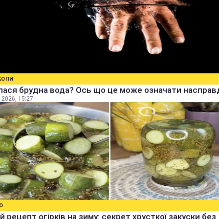
КОПИ
ася брудна вода? Ось що це може означати насправ
 2026, 15:27
О
й рецепт огірків на зиму: секрет хрусткої закуски без