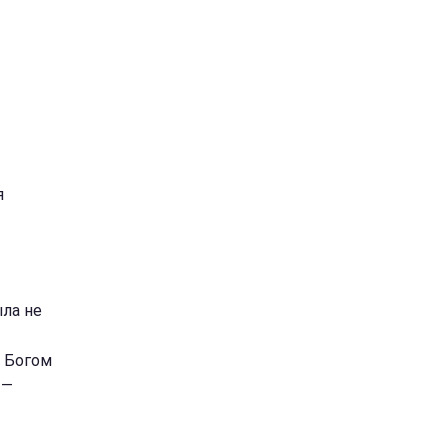
я
ыла не
я Богом
 —