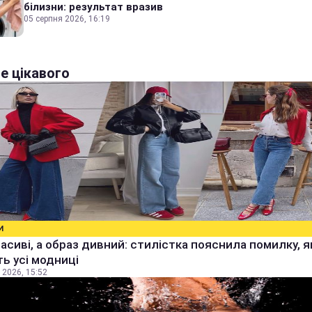
білизни: результат вразив
05 серпня 2026, 16:19
е цікавого
И
расиві, а образ дивний: стилістка пояснила помилку, я
ь усі модниці
 2026, 15:52