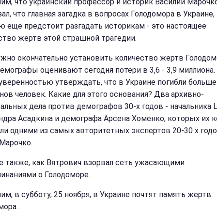
им, что украинский профессор и историк Василий Марочк
ал, что главная загадка в вопросах Голодомора в Украине,
ю еще предстоит разгадать историкам - это настоящее
ство жертв этой страшной трагедии.
ужно окончательно установить количество жертв Голодом
емографы оценивают сегодня потери в 3,6 - 3,9 миллиона.
 уверенностью утверждать, что в Украине погибли больше
нов человек. Какие для этого основания? Два архивно-
альных дела против демографов 30-х годов - начальника 
ндра Асадкина и демографа Арсена Хоменко, которых их к
ли одними из самых авторитетных экспертов 20-30 х годо
 Марочко.
е также, как Вятрович взорвал сеть ужасающими
инаниями о Голодоморе.
им, в субботу, 25 ноября, в Украине почтят память жертв
ора..