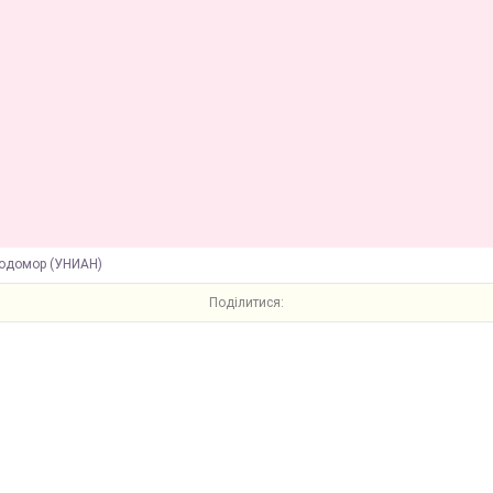
лодомор (УНИАН)
Поділитися: