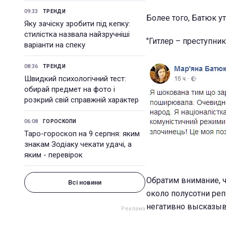
09:33
ТРЕНДИ
Более того, Батюк ут
Яку зачіску зробити під кепку:
стилістка назвала найзручніші
"Гитлер – преступник
варіанти на спеку
08:36
ТРЕНДИ
Швидкий психологічний тест:
обирай предмет на фото і
розкрий свій справжній характер
06:08
ГОРОСКОПИ
Таро-гороскоп на 9 серпня: яким
знакам Зодіаку чекати удачі, а
яким - перевірок
Обратим внимание, ч
Всі новини
около полусотни ре
негативно высказыва