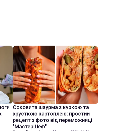
логи
Соковита шаурма з куркою та
х
хрусткою картоплею: простий
рецепт з фото від переможниці
"МастерШеф"