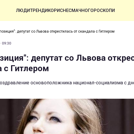
ЛЮДИ
ТРЕНДИ
КОРИСНЕ
СМАЧНО
ГОРОСКОПИ
позиция": депутат со Львова открестилась от скандала с Гитлером
· 09:30
зиция": депутат со Львова откре
а с Гитлером
оздравление основоположника национал-социализма с д