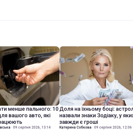
ати менше пального: 10
Доля на їхньому боці: астро
ля вашого авто, які
назвали знаки Зодіаку, у яки
працюють
завжди є гроші
івська
·
09 серпня 2026, 13:14
Катерина Собкова
·
09 серпня 2026, 12:06