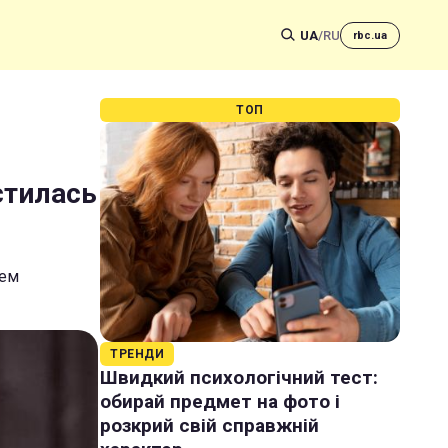
UA
/
RU
rbc.ua
ТОП
стилась
нем
ТРЕНДИ
Швидкий психологічний тест:
обирай предмет на фото і
розкрий свій справжній