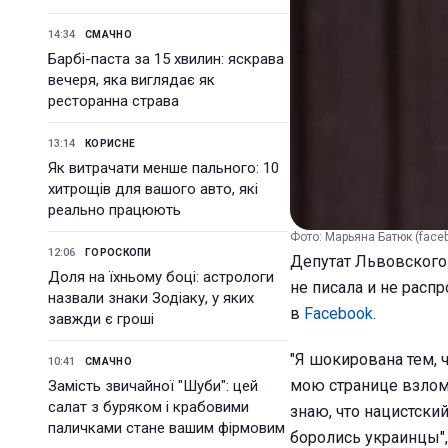
14:34
СМАЧНО
Барбі-паста за 15 хвилин: яскрава
вечеря, яка виглядає як
ресторанна страва
13:14
КОРИСНЕ
Як витрачати менше пального: 10
хитрощів для вашого авто, які
реально працюють
Фото: Марьяна Батюк (face
12:06
ГОРОСКОПИ
Депутат Львовского 
Доля на їхньому боці: астрологи
не писала и не расп
назвали знаки Зодіаку, у яких
в
Facebook
.
завжди є гроші
"Я шокирована тем, ч
10:41
СМАЧНО
мою странице взлома
Замість звичайної "Шуби": цей
салат з буряком і крабовими
знаю, что нацистски
паличками стане вашим фірмовим
боролись украинцы", 