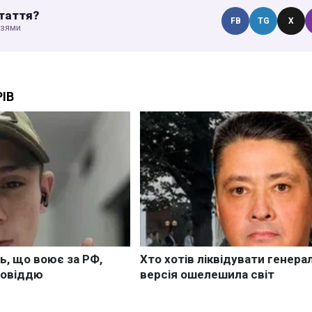
таття?
FB
TG
X
узями