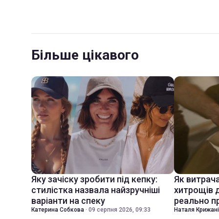
Більше цікавого
Яку зачіску зробити під кепку:
Як витрач
стилістка назвала найзручніші
хитрощів д
варіанти на спеку
реально 
Катерина Собкова
·
09 серпня 2026, 09:33
Наталя Крижан