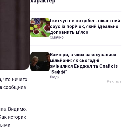
характер
І кетчуп не потрібен: пікантний
соус із порічок, який ідеально
доповнить м'ясо
Смачно
Вампіри, в яких закохувалися
мільйони: як сьогодні
змінилися Енджел та Спайк із
"Баффі"
Люди
, что ничего
на сообщила
яла. Видимо,
Как историк
орыми