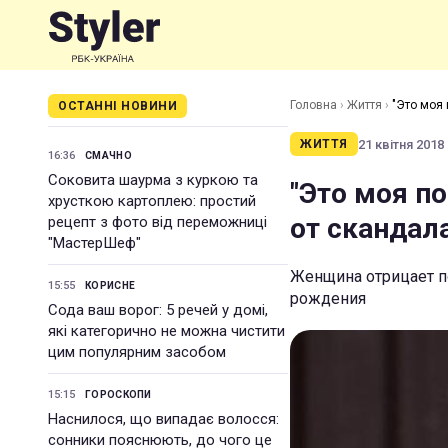
Головна
›
Життя
›
"Это моя 
ОСТАННІ НОВИНИ
21 квітня 2018 
ЖИТТЯ
16:36
СМАЧНО
Соковита шаурма з куркою та
"Это моя по
хрусткою картоплею: простий
от скандал
рецепт з фото від переможниці
"МастерШеф"
Женщина отрицает п
15:55
КОРИСНЕ
рождения
Сода ваш ворог: 5 речей у домі,
які категорично не можна чистити
цим популярним засобом
15:15
ГОРОСКОПИ
Наснилося, що випадає волосся:
сонники пояснюють, до чого це