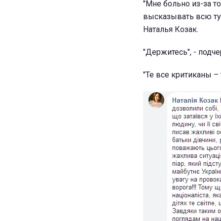
"Мне больно из-за то
высказывать всю ту г
Наталья Козак.
"Держитесь", - подч
"Те все критиканы – 