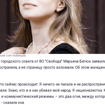
book.com mabatyuk)
городского совета от ВО "Свобода" Марьяна Батюк заявила
ространяла, а ее страницу просто взломали. Об этом женщи
то сейчас происходит. Я ничего не писала и не распростран
ли. Знаю, кто и и как убивал мой народ. Я националистка. 
й и коммунистический режимы – это два огня, между кот
- сказала она.