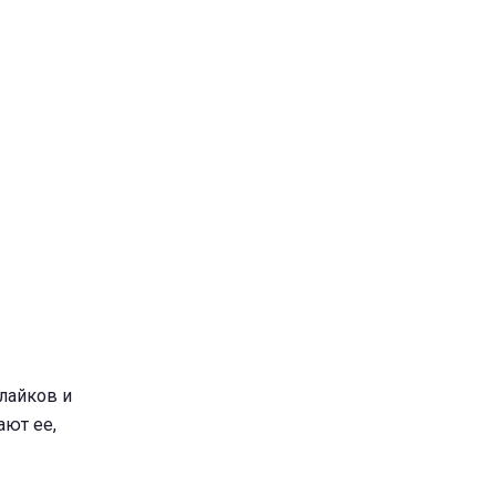
 лайков и
ают ее,