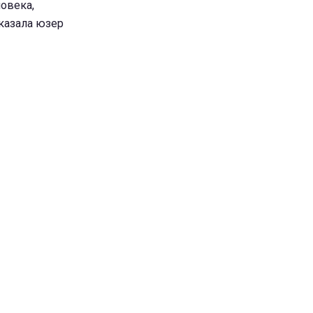
ловека,
сказала юзер