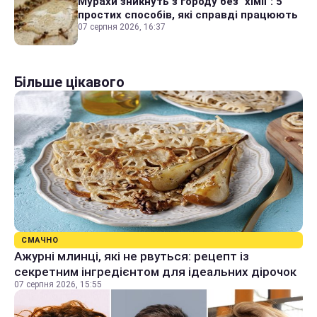
Мурахи зникнуть з городу без "хімії": 5
простих способів, які справді працюють
07 серпня 2026, 16:37
Більше цікавого
СМАЧНО
Ажурні млинці, які не рвуться: рецепт із
секретним інгредієнтом для ідеальних дірочок
07 серпня 2026, 15:55