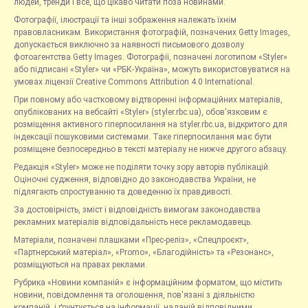
людей, тренди і все, що цікаво читати поза новинами.
Фотографії, ілюстрації та інші зображення належать їхнім
правовласникам. Використання фотографій, позначених Getty Images,
допускається виключно за наявності письмового дозволу
фотоагентства Getty Images. Фотографії, позначені логотипом «Styler»
або підписані «Styler» чи «РБК-Україна», можуть використовуватися на
умовах ліцензії Creative Commons Attribution 4.0 International.
При повному або частковому відтворенні інформаційних матеріалів,
опублікованих на вебсайті «Styler» (styler.rbc.ua), обов'язковим є
розміщення активного гіперпосилання на styler.rbc.ua, відкритого для
індексації пошуковими системами. Таке гіперпосилання має бути
розміщене безпосередньо в тексті матеріалу не нижче другого абзацу.
Редакція «Styler» може не поділяти точку зору авторів публікацій.
Оціночні судження, відповідно до законодавства України, не
підлягають спростуванню та доведенню їх правдивості.
За достовірність, зміст і відповідність вимогам законодавства
рекламних матеріалів відповідальність несе рекламодавець.
Матеріали, позначені плашками «Прес-реліз», «Спецпроєкт»,
«Партнерський матеріал», «Promo», «Благодійність» та «Резонанс»,
розміщуються на правах реклами.
Рубрика «Новини компаній» є інформаційним форматом, що містить
новини, повідомлення та оголошення, пов'язані з діяльністю
компаній, і ґрунтується на інформації, наданій відповідними