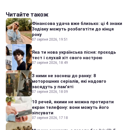
Читайте також
Фінансова удача вже близько: ці 4 знаки
Зодіаку можуть розбагатіти до кінця
року
07 серпня 2026, 19:51
Яка ти нова українська пісня: проходь
тест і слухай хіт свого настрою
07 серпня 2026, 18:49
З ними не заснеш до ранку: 8
моторошних серіалів, які надовго
засядуть у пам'яті
07 серпня 2026, 18:09
10 речей, якими не можна протирати
екран телефону: вони можуть його
зіпсувати
07 серпня 2026, 17:18