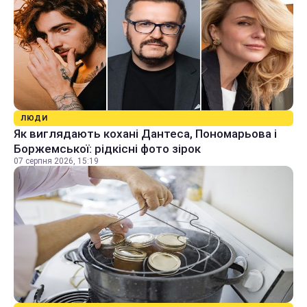
ЛЮДИ
Як виглядають кохані Дантеса, Пономарьова і
Боржемської: рідкісні фото зірок
07 серпня 2026, 15:19