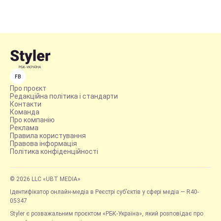
FB
Про проєкт
Редакційна політика і стандарти
Контакти
Команда
Про компанію
Реклама
Правила користування
Правова інформація
Політика конфіденційності
© 2026 LLC «UBT MEDIA»
Ідентифікатор онлайн-медіа в Реєстрі суб’єктів у сфері медіа — R40-
05347
Styler є розважальним проєктом «РБК-Україна», який розповідає про