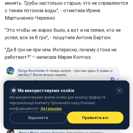
менять. Трубы настолько старые, что не справляются
с таким потоком воды", - отметила Ирина
Мартыненко-Черевко.
"Это чтобы не жарко было, а вот и на пляже, кто не
успел, все за 8 грн", - пошутила Антона Бартюк.
"Да 8 грн ни при чем. Интересно, почему стоки не
работают?" – написала Мария Коптюх.
🍪
Ми використовуємо cookie
✕
Ми використовуємо файли cookie для аналізу трафіку та
персоналізації контенту. Прочитайте нашу Політику
конфіденційності.
Детальніше
Відхилити
Прийняти всі