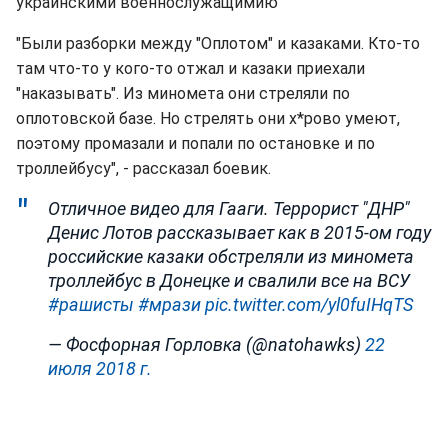
украинскими военнослужащимию
"Были разборки между "Оплотом" и казаками. Кто-то
там что-то у кого-то отжал и казаки приехали
"наказывать". Из миномета они стреляли по
оплотовской базе. Но стрелять они х*рово умеют,
поэтому промазали и попали по остановке и по
троллейбусу", - рассказал боевик.
Отличное видео для Гааги. Террорист "ДНР"
Денис Лотов рассказывает как в 2015-ом году
российские казаки обстреляли из миномета
троллейбус в Донецке и свалили все на ВСУ
#рашисты
#мрази
pic.twitter.com/yl0fuIHqTS
— Фосфорная Горловка (@natohawks)
22
июля 2018 г.