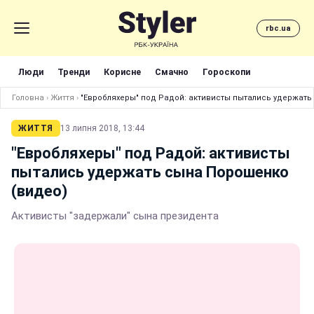
rbc.ua
Люди
Тренди
Корисне
Смачно
Гороскопи
Головна
›
Життя
›
"Евробляхеры" под Радой: активисты пытались удержать
ЖИТТЯ
13 липня 2018, 13:44
"Евробляхеры" под Радой: активисты
пытались удержать сына Порошенко
(видео)
Активисты "задержали" сына президента