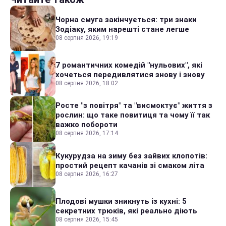
Чорна смуга закінчується: три знаки
Зодіаку, яким нарешті стане легше
08 серпня 2026, 19:19
7 романтичних комедій "нульових", які
хочеться передивлятися знову і знову
08 серпня 2026, 18:02
Росте "з повітря" та "висмоктує" життя з
рослин: що таке повитиця та чому її так
важко побороти
08 серпня 2026, 17:14
Кукурудза на зиму без зайвих клопотів:
простий рецепт качанів зі смаком літа
08 серпня 2026, 16:27
Плодові мушки зникнуть із кухні: 5
секретних трюків, які реально діють
08 серпня 2026, 15:45