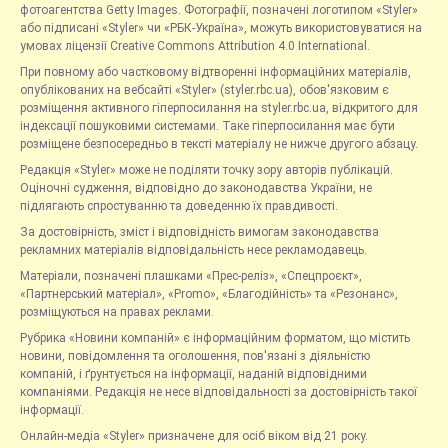
фотоагентства Getty Images. Фотографії, позначені логотипом «Styler»
або підписані «Styler» чи «РБК-Україна», можуть використовуватися на
умовах ліцензії Creative Commons Attribution 4.0 International.
При повному або частковому відтворенні інформаційних матеріалів,
опублікованих на вебсайті «Styler» (styler.rbc.ua), обов'язковим є
розміщення активного гіперпосилання на styler.rbc.ua, відкритого для
індексації пошуковими системами. Таке гіперпосилання має бути
розміщене безпосередньо в тексті матеріалу не нижче другого абзацу.
Редакція «Styler» може не поділяти точку зору авторів публікацій.
Оціночні судження, відповідно до законодавства України, не
підлягають спростуванню та доведенню їх правдивості.
За достовірність, зміст і відповідність вимогам законодавства
рекламних матеріалів відповідальність несе рекламодавець.
Матеріали, позначені плашками «Прес-реліз», «Спецпроєкт»,
«Партнерський матеріал», «Promo», «Благодійність» та «Резонанс»,
розміщуються на правах реклами.
Рубрика «Новини компаній» є інформаційним форматом, що містить
новини, повідомлення та оголошення, пов'язані з діяльністю
компаній, і ґрунтується на інформації, наданій відповідними
компаніями. Редакція не несе відповідальності за достовірність такої
інформації.
Онлайн-медіа «Styler» призначене для осіб віком від 21 року.