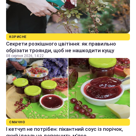
КОРИСНЕ
Секрети розкішного цвітіння: як правильно
обрізати троянди, щоб не нашкодити кущу
08 серпня 2026, 14:22
СМАЧНО
І кетчуп не потрібен: пікантний соус із порічок,
який ідеально доповнить м'ясо