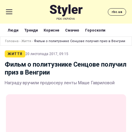
rbc.ua
Люди
Тренди
Корисне
Смачно
Гороскопи
Головна
›
Життя
›
Фильм о политузнике Сенцове получил приз в Венгрии
ЖИТТЯ
20 листопада 2017, 09:15
Фильм о политузнике Сенцове получил
приз в Венгрии
Награду вручили продюсеру ленты Маше Гавриловой