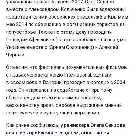
украинский прокат 6 апреля 2017. Олег Сенцов
вместе с Александром Кольченко были задержаны
представителями российских спецслужб в Крыму в
мае 2014 по обвинению в организации терактов на
полуострове. Также по этому делу проходили
Геннадий Афанасьев (позже освобожден и передан
Украине вместе с Юрием Солошенко) и Алексей
Чирный.
Отметим, что фестиваль документальных фильмов
о правах человека Verzio International, единый
в своем роде в Венгрии, проходит ежегодно с 2004
года. Он направлен на содействие открытому
обществу, демократическим ценностям,
верховенству права, свободе выражения мнений,
политической и культурной плюрализма.
Как ранее сообщалось,
у режиссера Олега Сенцова
начались проблемы с сердцем, обострился