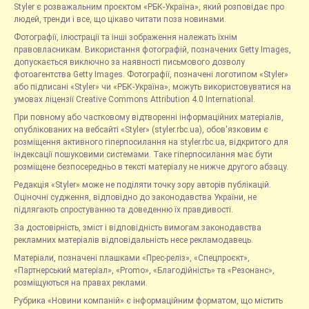
Styler є розважальним проєктом «РБК-Україна», який розповідає про
людей, тренди і все, що цікаво читати поза новинами.
Фотографії, ілюстрації та інші зображення належать їхнім
правовласникам. Використання фотографій, позначених Getty Images,
допускається виключно за наявності письмового дозволу
фотоагентства Getty Images. Фотографії, позначені логотипом «Styler»
або підписані «Styler» чи «РБК-Україна», можуть використовуватися на
умовах ліцензії Creative Commons Attribution 4.0 International.
При повному або частковому відтворенні інформаційних матеріалів,
опублікованих на вебсайті «Styler» (styler.rbc.ua), обов'язковим є
розміщення активного гіперпосилання на styler.rbc.ua, відкритого для
індексації пошуковими системами. Таке гіперпосилання має бути
розміщене безпосередньо в тексті матеріалу не нижче другого абзацу.
Редакція «Styler» може не поділяти точку зору авторів публікацій.
Оціночні судження, відповідно до законодавства України, не
підлягають спростуванню та доведенню їх правдивості.
За достовірність, зміст і відповідність вимогам законодавства
рекламних матеріалів відповідальність несе рекламодавець.
Матеріали, позначені плашками «Прес-реліз», «Спецпроєкт»,
«Партнерський матеріал», «Promo», «Благодійність» та «Резонанс»,
розміщуються на правах реклами.
Рубрика «Новини компаній» є інформаційним форматом, що містить