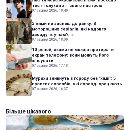
Яка ти нова українська пісня: проходь
тест і слухай хіт свого настрою
07 серпня 2026, 18:49
З ними не заснеш до ранку: 8
моторошних серіалів, які надовго
засядуть у пам'яті
07 серпня 2026, 18:09
10 речей, якими не можна протирати
екран телефону: вони можуть його
зіпсувати
07 серпня 2026, 17:18
Мурахи зникнуть з городу без "хімії": 5
простих способів, які справді працюють
07 серпня 2026, 16:37
Більше цікавого