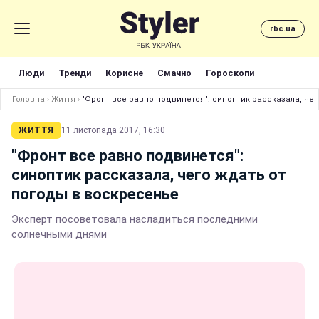
rbc.ua
Люди
Тренди
Корисне
Смачно
Гороскопи
Головна
›
Життя
›
"Фронт все равно подвинется": синоптик рассказала, че
ЖИТТЯ
11 листопада 2017, 16:30
"Фронт все равно подвинется":
синоптик рассказала, чего ждать от
погоды в воскресенье
Эксперт посоветовала насладиться последними
солнечными днями