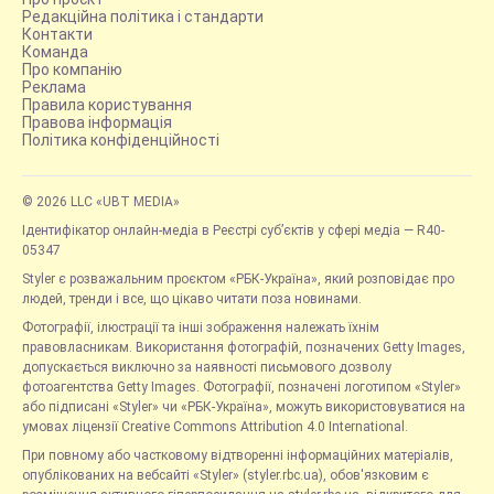
Редакційна політика і стандарти
Контакти
Команда
Про компанію
Реклама
Правила користування
Правова інформація
Політика конфіденційності
© 2026 LLC «UBT MEDIA»
Ідентифікатор онлайн-медіа в Реєстрі суб’єктів у сфері медіа — R40-
05347
Styler є розважальним проєктом «РБК-Україна», який розповідає про
людей, тренди і все, що цікаво читати поза новинами.
Фотографії, ілюстрації та інші зображення належать їхнім
правовласникам. Використання фотографій, позначених Getty Images,
допускається виключно за наявності письмового дозволу
фотоагентства Getty Images. Фотографії, позначені логотипом «Styler»
або підписані «Styler» чи «РБК-Україна», можуть використовуватися на
умовах ліцензії Creative Commons Attribution 4.0 International.
При повному або частковому відтворенні інформаційних матеріалів,
опублікованих на вебсайті «Styler» (styler.rbc.ua), обов'язковим є