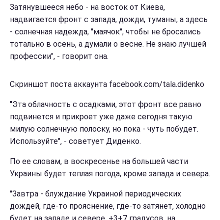
Затянувшееся небо - на восток от Киева,
надвигается фронт с запада, дожди, туманы, а здесь
- солнечная надежда, "маячок", чтобы не бросались
тотально в осень, а думали о весне. Не знаю лучшей
профессии", - говорит она.
Скриншот поста аккаунта facebook.com/tala.didenko
"Эта облачность с осадками, этот фронт все равно
подвинется и прикроет уже даже сегодня такую
милую солнечную полоску, но пока - чуть побудет.
Используйте", - советует Диденко.
По ее словам, в воскресенье на большей части
Украины будет теплая погода, кроме запада и севера.
"Завтра - блуждание Украиной периодических
дождей, где-то прояснение, где-то затянет, холодно
будет на западе и севере, +3+7 градусов, на