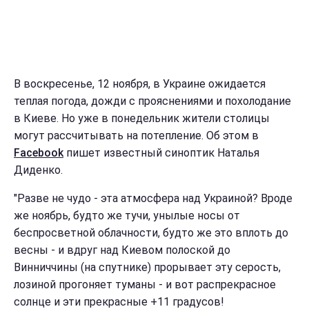
В воскресенье, 12 ноября, в Украине ожидается
теплая погода, дожди с прояснениями и похолодание
в Киеве. Но уже в понедельник жители столицы
могут рассчитывать на потепление. Об этом в
Facebook
пишет известный синоптик Наталья
Диденко.
"Разве не чудо - эта атмосфера над Украиной? Вроде
же ноябрь, будто же тучи, унылые носы от
беспросветной облачности, будто же это вплоть до
весны - и вдруг над Киевом полоской до
Винниччины (на спутнике) прорывает эту серость,
лозиной прогоняет туманы - и вот распрекрасное
солнце и эти прекрасные +11 градусов!