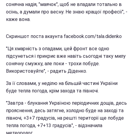
сонячна надія, "маячок", щоб не впадали тотально в
осінь, а думали про весну. Не знаю кращої професії", -
каже вона.
Скриншот поста акаунта facebook.com/tala.didenko
"Ця хмарність з опадами, цей фронт все одно
підсунеться і прикриє вже навіть сьогодні таку милу
сонячну смужку, але поки - трохи побуде.
Використовуйте", - радить Діденко.
За її словами, у неділю на більшій частині України
буде тепла погода, крім захода та півночі.
"Завтра - блукання Україною періодичних дощів, десь
прояснення, десь затягне, холодно буде на заході та
півночі, +3+7 градусів, на решті території ще побуде
тепла погода, +7+13 градусів", - відзначила
метеоролог.