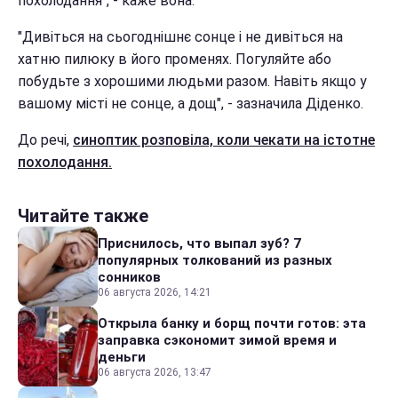
похолодання", - каже вона.
"Дивіться на сьогоднішнє сонце і не дивіться на
хатню пилюку в його променях. Погуляйте або
побудьте з хорошими людьми разом. Навіть якщо у
вашому місті не сонце, а дощ", - зазначила Діденко.
До речі,
синоптик розповіла, коли чекати на істотне
похолодання.
Читайте также
Приснилось, что выпал зуб? 7
популярных толкований из разных
сонников
06 августа 2026, 14:21
Открыла банку и борщ почти готов: эта
заправка сэкономит зимой время и
деньги
06 августа 2026, 13:47