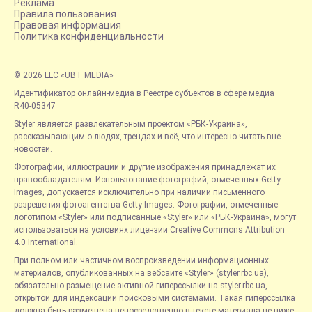
Реклама
Правила пользования
Правовая информация
Политика конфиденциальности
© 2026 LLC «UBT MEDIA»
Идентификатор онлайн-медиа в Реестре субъектов в сфере медиа —
R40-05347
Styler является развлекательным проектом «РБК-Украина»,
рассказывающим о людях, трендах и всё, что интересно читать вне
новостей.
Фотографии, иллюстрации и другие изображения принадлежат их
правообладателям. Использование фотографий, отмеченных Getty
Images, допускается исключительно при наличии письменного
разрешения фотоагентства Getty Images. Фотографии, отмеченные
логотипом «Styler» или подписанные «Styler» или «РБК-Украина», могут
использоваться на условиях лицензии Creative Commons Attribution
4.0 International.
При полном или частичном воспроизведении информационных
материалов, опубликованных на вебсайте «Styler» (styler.rbc.ua),
обязательно размещение активной гиперссылки на styler.rbc.ua,
открытой для индексации поисковыми системами. Такая гиперссылка
должна быть размещена непосредственно в тексте материала не ниже