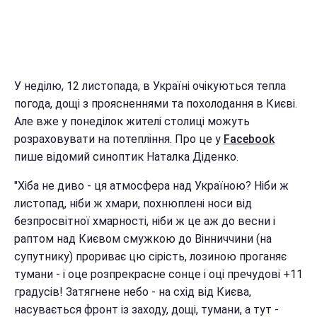
У неділю, 12 листопада, в Україні очікуються тепла
погода, дощі з проясненнями та похолодання в Києві.
Але вже у понеділок жителі столиці можуть
розраховувати на потепління. Про це у
Facebook
пише відомий синоптик Наталка Діденко.
"Хіба не диво - ця атмосфера над Україною? Ніби ж
листопад, ніби ж хмари, похнюплені носи від
безпросвітної хмарності, ніби ж це аж до весни і
раптом над Києвом смужкою до Вінниччини (на
супутнику) прориває цю сірість, лозиною проганяє
тумани - і оце розпрекрасне сонце і оці пречудові +11
градусів! Затягнене небо - на схід від Києва,
насувається фронт із заходу, дощі, тумани, а тут -