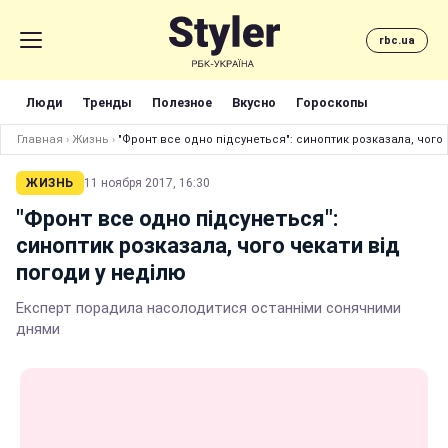
rbc.ua
Люди
Тренды
Полезное
Вкусно
Гороскопы
Главная
›
Жизнь
›
"Фронт все одно підсунеться": синоптик розказала, чого 
ЖИЗНЬ
11 ноября 2017, 16:30
"Фронт все одно підсунеться":
синоптик розказала, чого чекати від
погоди у неділю
Експерт порадила насолодитися останніми сонячними
днями