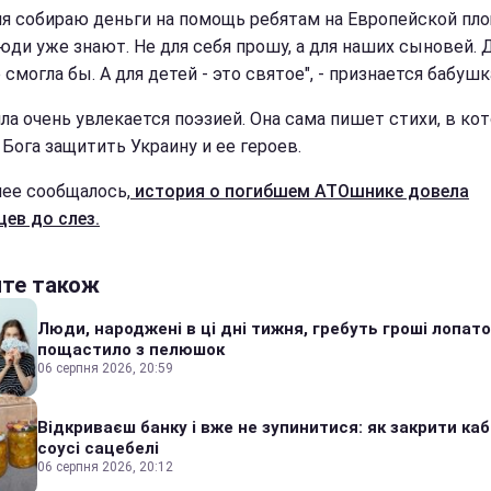
ня собираю деньги на помощь ребятам на Европейской пло
юди уже знают. Не для себя прошу, а для наших сыновей. 
 смогла бы. А для детей - это святое", - признается бабушк
а очень увлекается поэзией. Она сама пишет стихи, в ко
 Бога защитить Украину и ее героев.
нее сообщалось,
история о погибшем АТОшнике довела
цев до слез.
йте також
Люди, народжені в ці дні тижня, гребуть гроші лопато
пощастило з пелюшок
06 серпня 2026, 20:59
Відкриваєш банку і вже не зупинитися: як закрити каб
соусі сацебелі
06 серпня 2026, 20:12