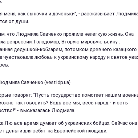
.
ля меня, как сыночки и доченьки", - рассказывает Людмила
тся от души.
м, что Людмила Савченко прожила нелегкую жизнь. Она
ла репрессии, Голодомор, Вторую мировую войну .
анная дедушкой-кобзарем, потомком древнего казацкого 
а чувствовала любовь к украинскому народу и святое ув
оев.
юдмила Савченко (vesti.dp.ua)
орые говорят: "Пусть государство помогает нашим военн
можно так говорить? Ведь все мы, весь народ - и есть
рство!" - высказалась Людмила.
а Лю все время думает об украинских бойцах. Сейчас она
ет деньги для ребят на Европейской площади.