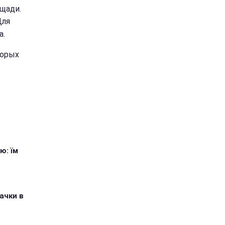
щади.
Для
а.
торых
ю: їм
ачки в