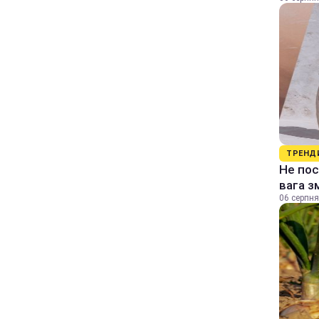
ТРЕНД
Не пос
вага з
06 серпня