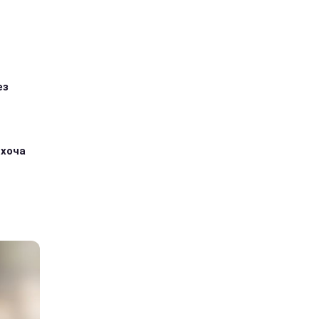
ез
 хоча