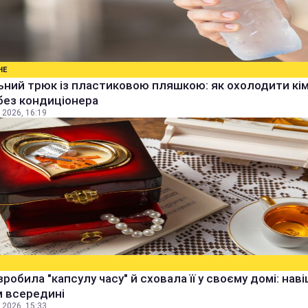
НЕ
ьний трюк із пластиковою пляшкою: як охолодити кім
без кондиціонера
 2026, 16:19
зробила "капсулу часу" й сховала її у своєму домі: наві
м всередині
 2026, 15:33