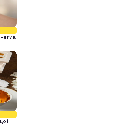
нату в
що і