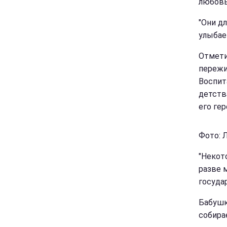
любовь
"Они д
улыбае
Отмети
пережи
Воспит
детств
его гер
Фото: Л
"Некот
разве 
госуда
Бабушк
собира