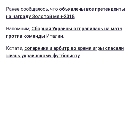
Ранее сообщалось, что
объявлены все претенденты
на награду Золотой мяч-2018
.
Напомним,
Сборная Украины отправилась на матч
против команды Италии
.
Кстати,
соперники и арбитр во время игры спасали
жизнь украинскому футболисту
.