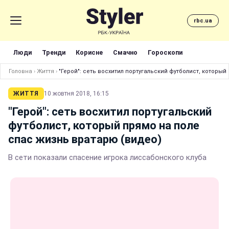
rbc.ua
Люди
Тренди
Корисне
Смачно
Гороскопи
Головна
›
Життя
›
"Герой": сеть восхитил португальский футболист, которы
ЖИТТЯ
10 жовтня 2018, 16:15
"Герой": сеть восхитил португальский
футболист, который прямо на поле
спас жизнь вратарю (видео)
В сети показали спасение игрока лиссабонского клуба