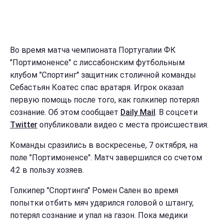
Во время матча чемпионата Португалии ФК
"Портимоненсе" с лиссабонским футбольным
клубом "Спортинг" защитник столичной команды
Себастьян Коатес спас вратаря. Игрок оказал
первую помощь после того, как голкипер потерял
сознание. Об этом сообщает
Daily Mail
. В соцсети
Twitter
опубликовали видео с места происшествия.
Команды сразились в воскресенье, 7 октября, на
поле "Портимоненсе". Матч завершился со счетом
4:2 в пользу хозяев.
Голкипер "Спортинга" Ромен Сален во время
попытки отбить мяч ударился головой о штангу,
потерял сознание и упал на газон. Пока медики