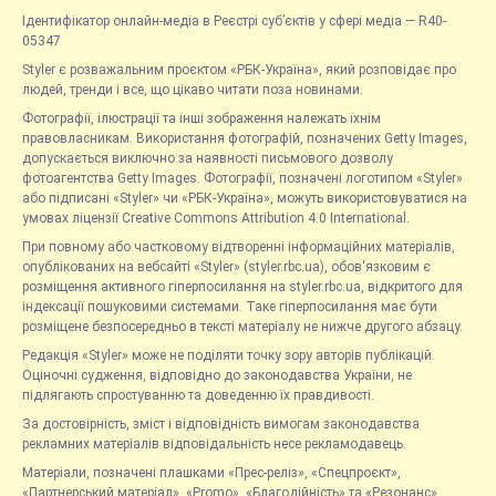
Ідентифікатор онлайн-медіа в Реєстрі суб’єктів у сфері медіа — R40-
05347
Styler є розважальним проєктом «РБК-Україна», який розповідає про
людей, тренди і все, що цікаво читати поза новинами.
Фотографії, ілюстрації та інші зображення належать їхнім
правовласникам. Використання фотографій, позначених Getty Images,
допускається виключно за наявності письмового дозволу
фотоагентства Getty Images. Фотографії, позначені логотипом «Styler»
або підписані «Styler» чи «РБК-Україна», можуть використовуватися на
умовах ліцензії Creative Commons Attribution 4.0 International.
При повному або частковому відтворенні інформаційних матеріалів,
опублікованих на вебсайті «Styler» (styler.rbc.ua), обов'язковим є
розміщення активного гіперпосилання на styler.rbc.ua, відкритого для
індексації пошуковими системами. Таке гіперпосилання має бути
розміщене безпосередньо в тексті матеріалу не нижче другого абзацу.
Редакція «Styler» може не поділяти точку зору авторів публікацій.
Оціночні судження, відповідно до законодавства України, не
підлягають спростуванню та доведенню їх правдивості.
За достовірність, зміст і відповідність вимогам законодавства
рекламних матеріалів відповідальність несе рекламодавець.
Матеріали, позначені плашками «Прес-реліз», «Спецпроєкт»,
«Партнерський матеріал», «Promo», «Благодійність» та «Резонанс»,