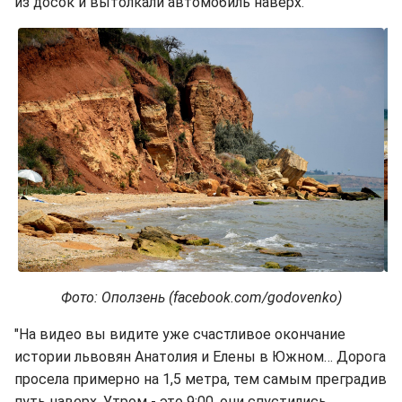
из досок и вытолкали автомобиль наверх.
Фото: Оползень (facebook.com/godovenko)
"На видео вы видите уже счастливое окончание
истории львовян Анатолия и Елены в Южном… Дорога
просела примерно на 1,5 метра, тем самым преградив
путь наверх. Утром - это 9:00, они спустились