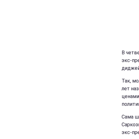
В четв
экс-пр
диджей
Так, м
лет на
ценами
полити
Сама ш
Саркоз
экс-пр