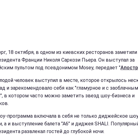
ерг, 18 октября, в одном из киевских ресторанов заметили
езидента Франции Николя Саркози Пьера. Он выступал за
ским пультом под псевдонимом Mosey, передает "
Апост
олодой человек выступил в месте, которое открылось нес
зад и зарекомендовало себя как "гламурное и с заоблачны
", в котором часто можно заметить звезд шоу-бизнеса и
ков.
оу-программа включала в себя не только диджейское шо
и, а и выступление балета "А6" и диджея SHALI. Популярны
езидента развлекал гостей до глубокой ночи.