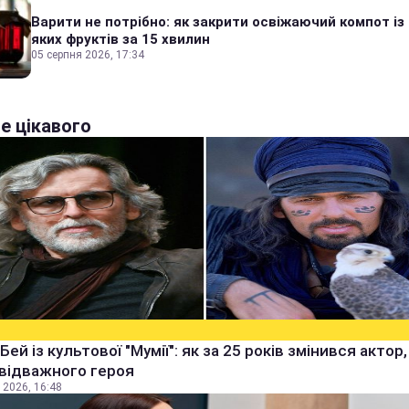
Варити не потрібно: як закрити освіжаючий компот із
яких фруктів за 15 хвилин
05 серпня 2026, 17:34
е цікавого
Бей із культової "Мумії": як за 25 років змінився актор
 відважного героя
 2026, 16:48