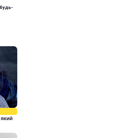
 будь-
, який