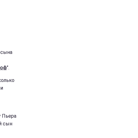
 сына
роф
".
колько
ми
у Пьера
й сын