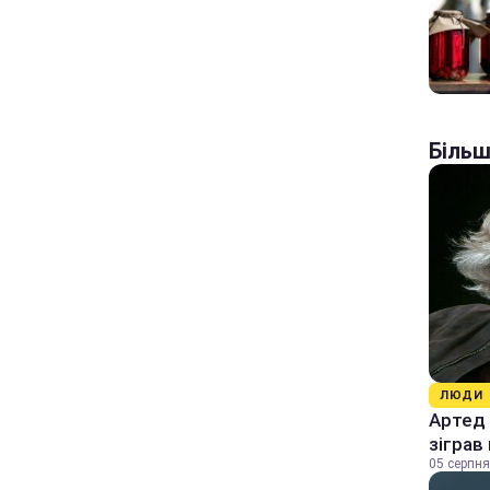
Більш
ЛЮДИ
Артед 
зіграв
05 серпня