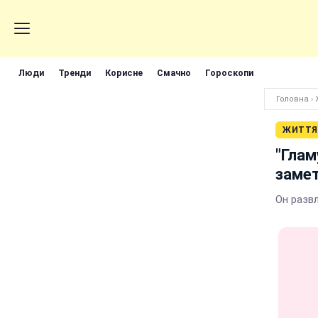
Люди
Тренди
Корисне
Смачно
Гороскопи
Головна
›
ЖИТТЯ
"Глам
замет
Он развл