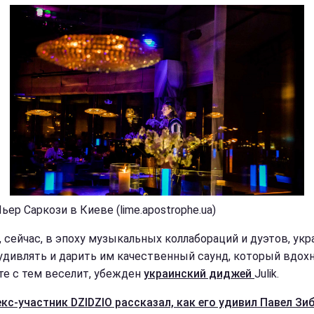
ьер Саркози в Киеве (lime.apostrophe.ua)
, сейчас, в эпоху музыкальных коллабораций и дуэтов, ук
удивлять и дарить им качественный саунд, который вдох
те с тем веселит, убежден
украинский диджей
Julik.
екс-участник DZIDZIO рассказал, как его удивил Павел Зи