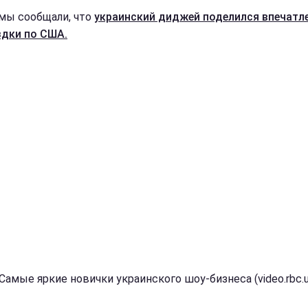
мы сообщали, что
украинский диджей поделился впечатл
здки по США.
Самые яркие новички украинского шоу-бизнеса (video.rbc.u