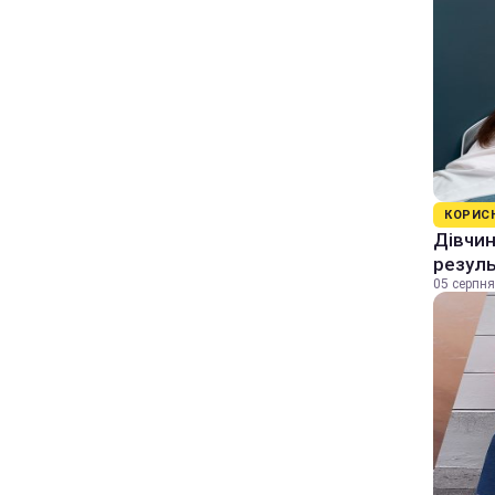
КОРИС
Дівчин
резуль
05 серпня