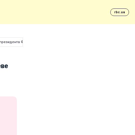
rbc.ua
-президента Франции (фото)
еве