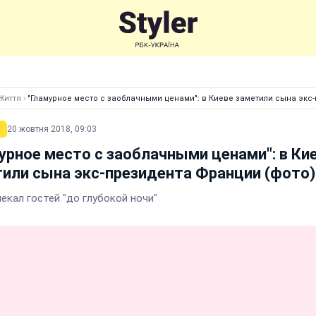
Життя
›
"Гламурное место с заоблачными ценами": в Киеве заметили сына экс
20 жовтня 2018, 09:03
урное место с заоблачными ценами": в Ки
или сына экс-президента Франции (фото)
екал гостей "до глубокой ночи"