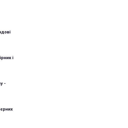
ндові
рник і
у -
'єрних