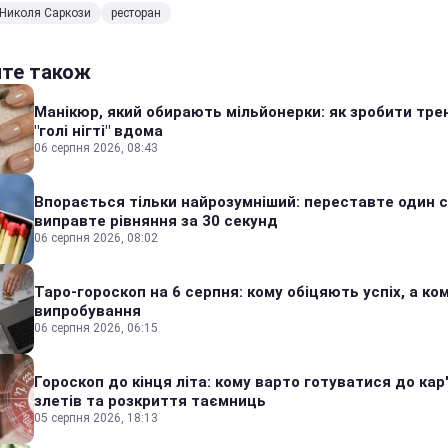
Николя Саркози
ресторан
йте також
Манікюр, який обирають мільйонерки: як зробити тре
"голі нігті" вдома
06 серпня 2026, 08:43
Впорається тільки найрозумніший: переставте один сі
виправте рівняння за 30 секунд
06 серпня 2026, 08:02
Таро-гороскоп на 6 серпня: кому обіцяють успіх, а ком
випробування
06 серпня 2026, 06:15
Гороскоп до кінця літа: кому варто готуватися до кар
злетів та розкриття таємниць
05 серпня 2026, 18:13