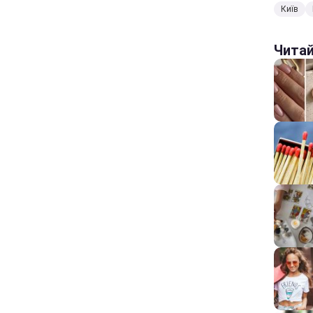
Київ
Чита