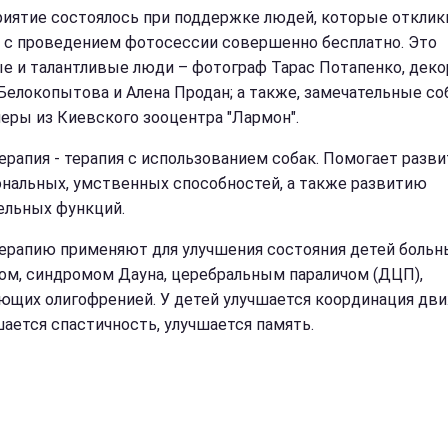
иятие состоялось при поддержке людей, которые отклик
 с проведением фотосессии совершенно бесплатно. Это
е и талантливые люди – фотограф Тарас Потапенко, дек
Белокопытова и Алена Продан; а также, замечательные со
неры из Киевского зооцентра "Лармон".
ерапия - терапия с использованием собак. Помогает разв
нальных, умственных способностей, а также развитию
ельных функций.
ерапию применяют для улучшения состояния детей больн
ом, синдромом Дауна, церебральным параличом (ДЦП),
ющих олигофренией. У детей улучшается координация дви
ается спастичность, улучшается память.