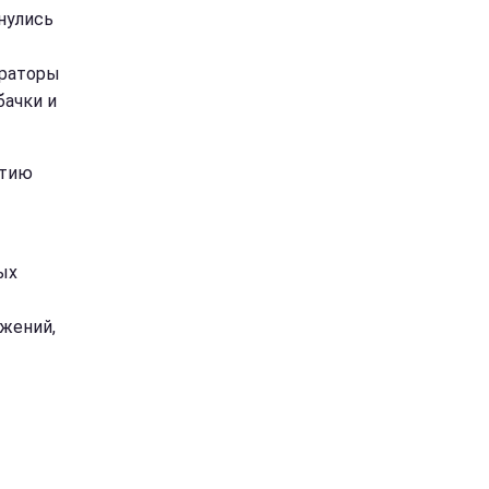
нулись
ораторы
бачки и
итию
ых
жений,