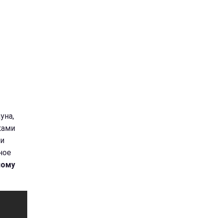
уна,
ками
ии
ное
ному