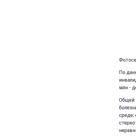
Фотосе
По дан
инвали
млн - д
Общей 
болезн
среде;
стерео
неравн