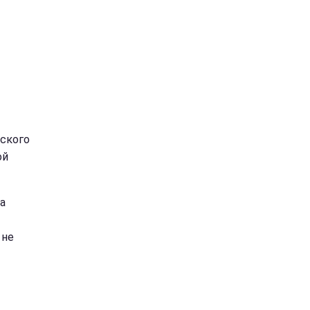
ского
ой
а
 не