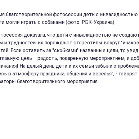
мя благотворительной фотосессии дети с инвалидностью 
ли могли играть с собаками (фото: РБК-Украина)
отосессия доказала, что дети с инвалидностью не создаю
м и трудностей, их порождают стереотипы вокруг "инаков
етей. Если оставить за "скобками" названные цели, то уви
главную цель – радость, подаренную мероприятием, и до
инания! На целый день дети и их семьи забыли о проблем
ись в атмосферу праздника, общения и веселья", - говорят
заторы благотворительного мероприятия.