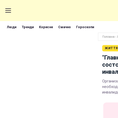
Люди
Тренди
Корисне
Смачно
Гороскопи
Головна
›
ЖИТТЯ
"Глав
состо
инва
Организ
необход
инвали