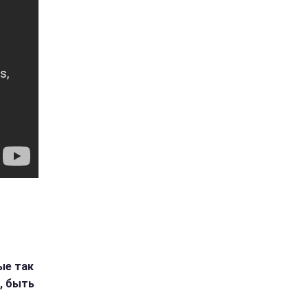
ые так
, быть