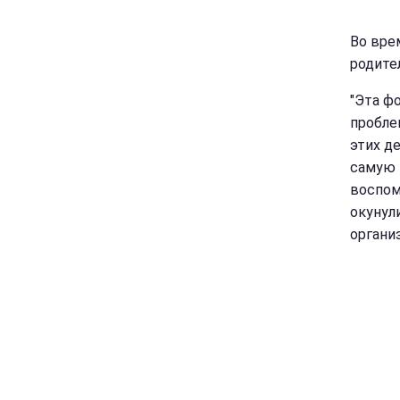
Во вре
родите
"Эта ф
пробле
этих д
самую 
воспом
окунул
органи