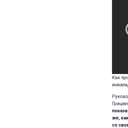
Как пр
инвали
Руково
Грицае
показа
же, ка
со сво