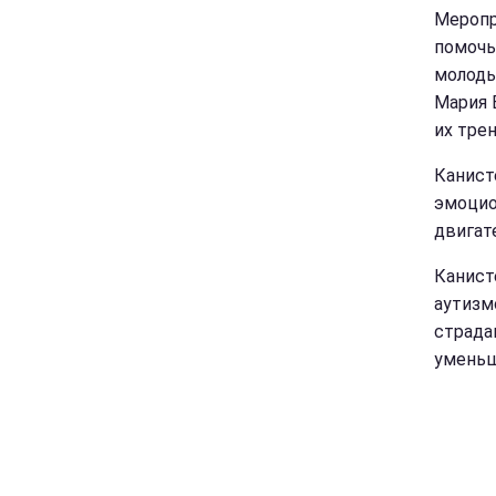
Меропр
помочь
молоды
Мария 
их тре
Канист
эмоцио
двигат
Канист
аутизм
страда
уменьш