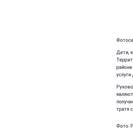
Фотосе
Дети, 
Террит
района
услуги
Руково
являют
получа
тратя 
Фото: 