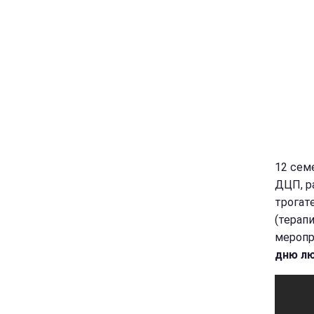
12 сем
ДЦП, р
трогат
(терап
меропр
дню лю