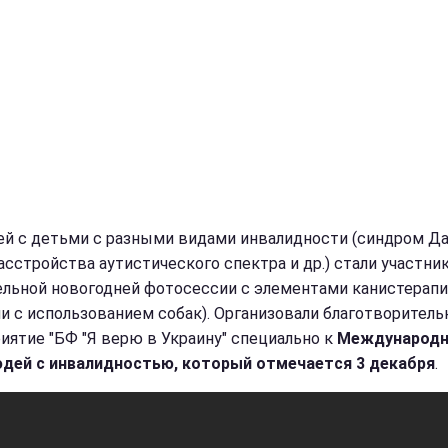
ей с детьми с разными видами инвалидности (синдром Да
асстройства аутистического спектра и др.) стали участни
ельной новогодней фотосессии с элементами канистерап
ии с использованием собак). Организовали благотворитель
иятие "БФ "Я верю в Украину" специально к
Международ
дей с инвалидностью, который отмечается 3 декабря
.