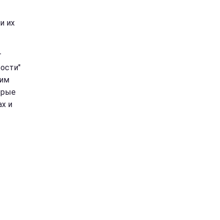
и их
т
ости"
дим
брые
ах и