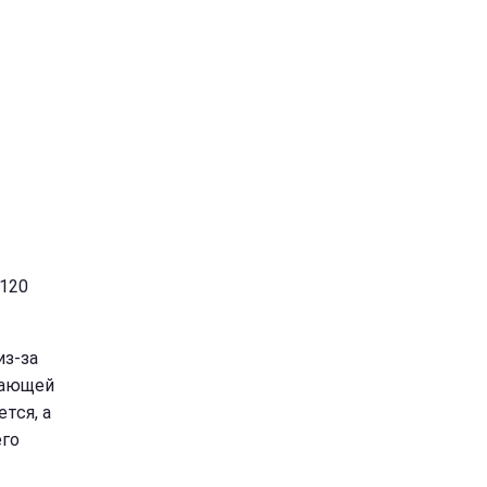
 120
из-за
жающей
тся, а
его