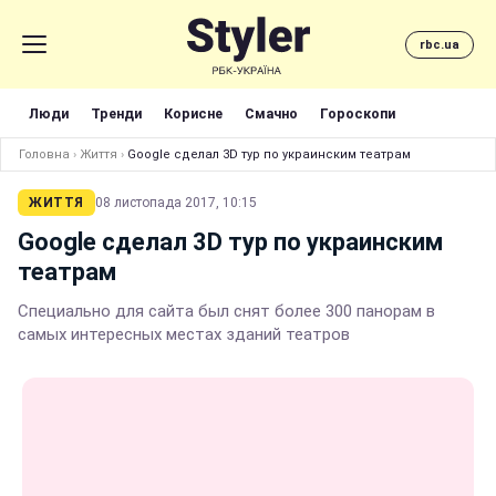
rbc.ua
Люди
Тренди
Корисне
Смачно
Гороскопи
Головна
›
Життя
›
Google сделал 3D тур по украинским театрам
ЖИТТЯ
08 листопада 2017, 10:15
Google сделал 3D тур по украинским
театрам
Специально для сайта был снят более 300 панорам в
самых интересных местах зданий театров