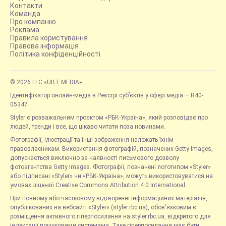
Контакти
Команда
Про компанію
Реклама
Правила користування
Правова інформація
Політика конфіденційності
© 2026 LLC «UBT MEDIA»
Ідентифікатор онлайн-медіа в Реєстрі суб’єктів у сфері медіа — R40-
05347
Styler є розважальним проєктом «РБК-Україна», який розповідає про
людей, тренди і все, що цікаво читати поза новинами.
Фотографії, ілюстрації та інші зображення належать їхнім
правовласникам. Використання фотографій, позначених Getty Images,
допускається виключно за наявності письмового дозволу
фотоагентства Getty Images. Фотографії, позначені логотипом «Styler»
або підписані «Styler» чи «РБК-Україна», можуть використовуватися на
умовах ліцензії Creative Commons Attribution 4.0 International.
При повному або частковому відтворенні інформаційних матеріалів,
опублікованих на вебсайті «Styler» (styler.rbc.ua), обов'язковим є
розміщення активного гіперпосилання на styler.rbc.ua, відкритого для
індексації пошуковими системами. Таке гіперпосилання має бути