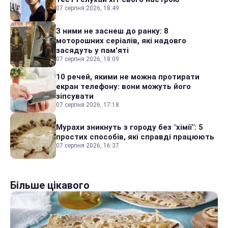
07 серпня 2026, 18:49
З ними не заснеш до ранку: 8
моторошних серіалів, які надовго
засядуть у пам'яті
07 серпня 2026, 18:09
10 речей, якими не можна протирати
екран телефону: вони можуть його
зіпсувати
07 серпня 2026, 17:18
Мурахи зникнуть з городу без "хімії": 5
простих способів, які справді працюють
07 серпня 2026, 16:37
Більше цікавого