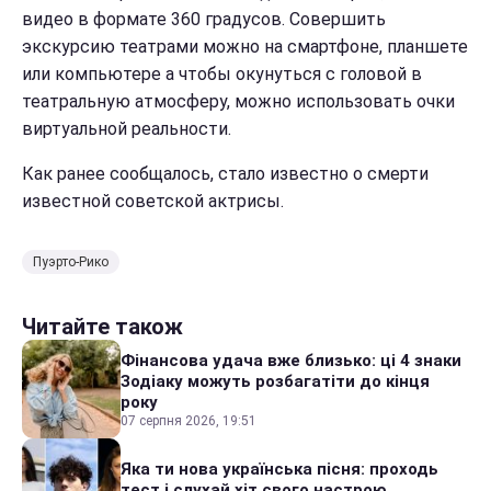
видео в формате 360 градусов. Совершить
экскурсию театрами можно на смартфоне, планшете
или компьютере а чтобы окунуться с головой в
театральную атмосферу, можно использовать очки
виртуальной реальности.
Как ранее сообщалось, стало известно о смерти
известной советской актрисы.
Пуэрто-Рико
Читайте також
Фінансова удача вже близько: ці 4 знаки
Зодіаку можуть розбагатіти до кінця
року
07 серпня 2026, 19:51
Яка ти нова українська пісня: проходь
тест і слухай хіт свого настрою