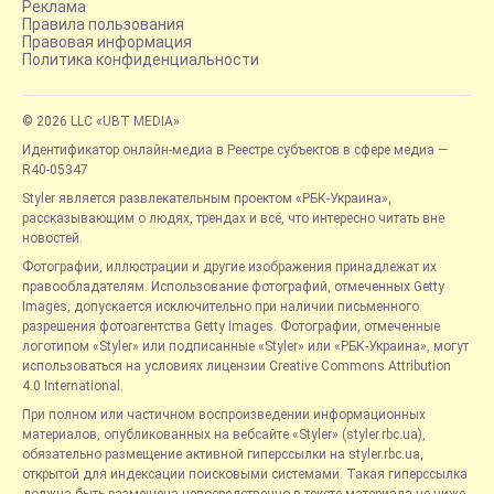
Реклама
Правила пользования
Правовая информация
Политика конфиденциальности
© 2026 LLC «UBT MEDIA»
Идентификатор онлайн-медиа в Реестре субъектов в сфере медиа —
R40-05347
Styler является развлекательным проектом «РБК-Украина»,
рассказывающим о людях, трендах и всё, что интересно читать вне
новостей.
Фотографии, иллюстрации и другие изображения принадлежат их
правообладателям. Использование фотографий, отмеченных Getty
Images, допускается исключительно при наличии письменного
разрешения фотоагентства Getty Images. Фотографии, отмеченные
логотипом «Styler» или подписанные «Styler» или «РБК-Украина», могут
использоваться на условиях лицензии Creative Commons Attribution
4.0 International.
При полном или частичном воспроизведении информационных
материалов, опубликованных на вебсайте «Styler» (styler.rbc.ua),
обязательно размещение активной гиперссылки на styler.rbc.ua,
открытой для индексации поисковыми системами. Такая гиперссылка