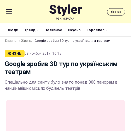
rbc.ua
Люди
Тренды
Полезное
Вкусно
Гороскопы
Главная
›
Жизнь
›
Google зробив 3D тур по українським театрам
ЖИЗНЬ
08 ноября 2017, 10:15
Google зробив 3D тур по українським
театрам
Спеціально для сайту було знято понад 300 панорам в
найцікавіших місцях будівель театрів