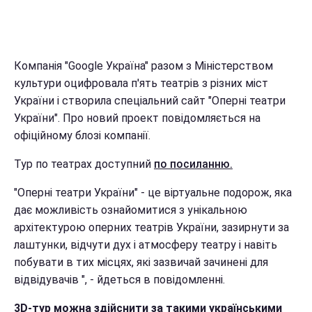
Компанія "Google Україна" разом з Міністерством
культури оцифровала п'ять театрів з різних міст
України і створила спеціальний сайт "Оперні театри
України". Про новий проект повідомляється на
офіційному блозі компанії.
Тур по театрах доступний
по посиланню.
"Оперні театри України" - це віртуальне подорож, яка
дає можливість ознайомитися з унікальною
архітектурою оперних театрів України, зазирнути за
лаштунки, відчути дух і атмосферу театру і навіть
побувати в тих місцях, які зазвичай зачинені для
відвідувачів ", - йдеться в повідомленні.
3D-тур можна здійснити за такими українськими