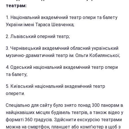
театрам:
1. Національний академічний театр опери та балету
України імені Тараса Шевченка;
2. Львівський оперний театр;
3. Чернівецький академічний обласний український
музично-драматичний театр ім. Ольги Кобилянської;
4. Одеський національний академічний театр опери
та балету;
5. Київський національний академічний театр
оперети.
Спеціально для сайту було знято понад 300 панорам в
найцікавіших місцях будівель театрів, а також відео у
форматі 360 градусів. Здійснити екскурсію театрами
можна на смартфон, планшет або комп'ютер а щоб з