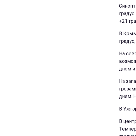
Синопт
градус
+21 гра
В Крым
градус,
На сев
возмож
днем и
На зап
грозам
днем. 
В Ужго
В цент
Темпер