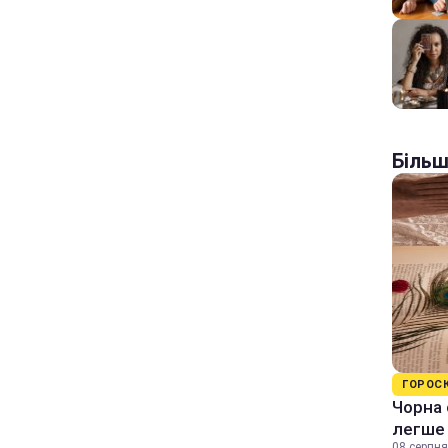
Більш
ГОРОС
Чорна 
легше
08 серпня