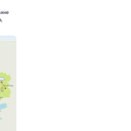
вине
,