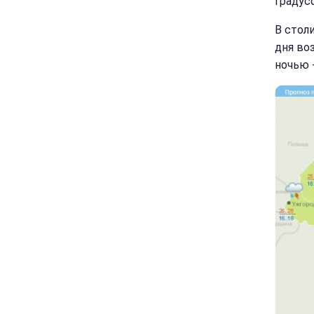
градус
В стол
дня во
ночью 