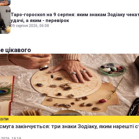
Таро-гороскоп на 9 серпня: яким знакам Зодіаку чека
удачі, а яким - перевірок
09 серпня 2026, 06:08
е цікавого
КОПИ
смуга закінчується: три знаки Зодіаку, яким нарешті 
 2026, 19:19