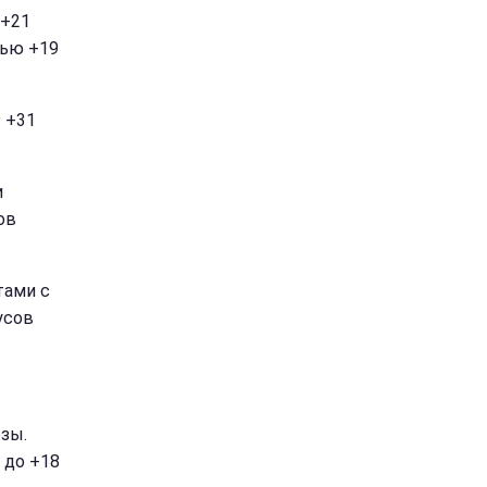
 +21
чью +19
 +31
и
ов
тами с
усов
зы.
 до +18