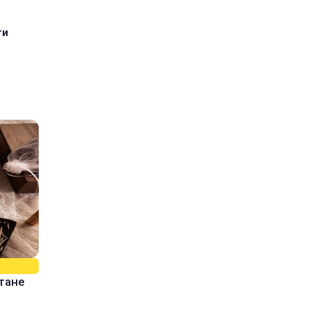
ти
стане