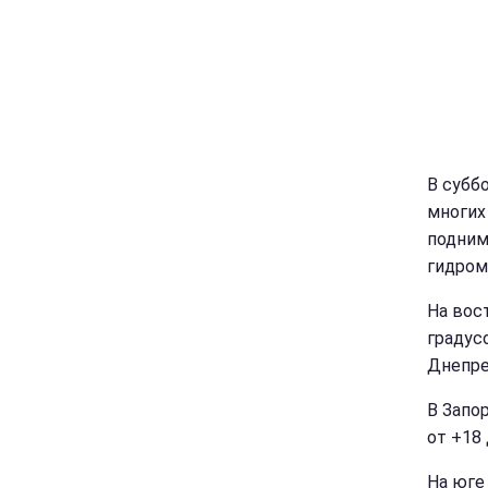
В субб
многих
подним
гидром
На вос
градус
Днепре
В Запо
от +18 
На юге