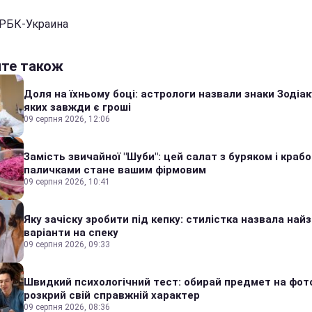
 РБК-Украина
йте також
Доля на їхньому боці: астрологи назвали знаки Зодіаку
яких завжди є гроші
09 серпня 2026, 12:06
Замість звичайної "Шуби": цей салат з буряком і краб
паличками стане вашим фірмовим
09 серпня 2026, 10:41
Яку зачіску зробити під кепку: стилістка назвала найз
варіанти на спеку
09 серпня 2026, 09:33
Швидкий психологічний тест: обирай предмет на фото
розкрий свій справжній характер
09 серпня 2026, 08:36