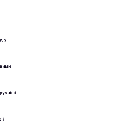
, у
овими
ручніші
 і