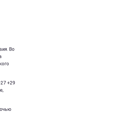
вия. Во
а
кого
+27 +29
е,
Ночью