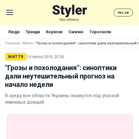
rbc.ua
Люди
Тренди
Корисне
Смачно
Гороскопи
Головна
›
Життя
›
"Грозы и похолодания": синоптики дали неутешительный 
ЖИТТЯ
14 липня 2018, 20:30
"Грозы и похолодания": синоптики
дали неутешительный прогноз на
начало недели
В среду все области Украины окажутся под угрозой
ливневых дождей