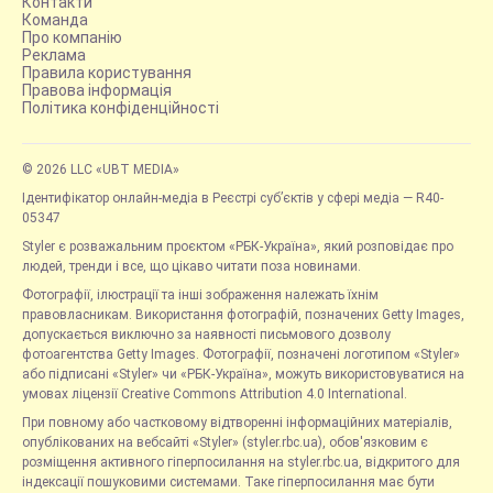
Контакти
Команда
Про компанію
Реклама
Правила користування
Правова інформація
Політика конфіденційності
© 2026 LLC «UBT MEDIA»
Ідентифікатор онлайн-медіа в Реєстрі суб’єктів у сфері медіа — R40-
05347
Styler є розважальним проєктом «РБК-Україна», який розповідає про
людей, тренди і все, що цікаво читати поза новинами.
Фотографії, ілюстрації та інші зображення належать їхнім
правовласникам. Використання фотографій, позначених Getty Images,
допускається виключно за наявності письмового дозволу
фотоагентства Getty Images. Фотографії, позначені логотипом «Styler»
або підписані «Styler» чи «РБК-Україна», можуть використовуватися на
умовах ліцензії Creative Commons Attribution 4.0 International.
При повному або частковому відтворенні інформаційних матеріалів,
опублікованих на вебсайті «Styler» (styler.rbc.ua), обов'язковим є
розміщення активного гіперпосилання на styler.rbc.ua, відкритого для
індексації пошуковими системами. Таке гіперпосилання має бути