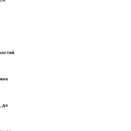
зон
ростий
ожна
, до