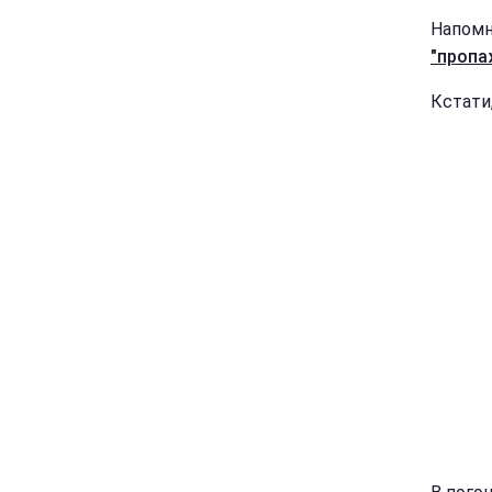
Напом
"пропа
Кстати