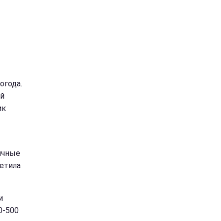
огода.
ей
ик
ичные
метила
и
0-500