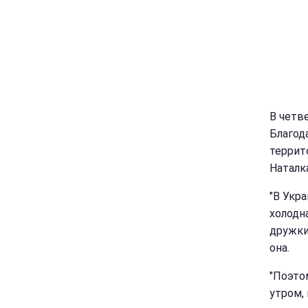
В четве
Благод
террит
Наталк
"В Укр
холодн
дружки
она.
"Поэто
утром,