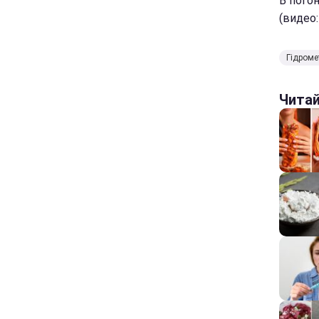
В пого
(видео:
Гідроме
Чита