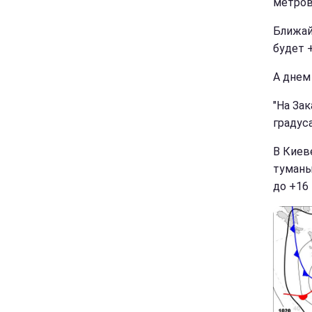
метров"
Ближай
будет 
А днем 
"На Зак
градуса
В Киев
туманы
до +16 