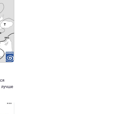
ься
, лучше