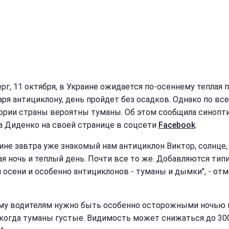
рг, 11 октября, в Украине ожидается по-осеннему теплая п
аря антициклону, день пройдет без осадков. Однако по вс
ории страны вероятны туманы. Об этом сообщила синопт
а Диденко на своей странице в соцсети
Facebook
.
аине завтра уже знакомый нам антициклон Виктор, солнце,
ая ночь и теплый день. Почти все то же. Добавляются тип
 осени и особенно антициклонов - туманы и дымки", - от
му водителям нужно быть особенно осторожными ночью 
 когда туманы густые. Видимость может снижаться до 30