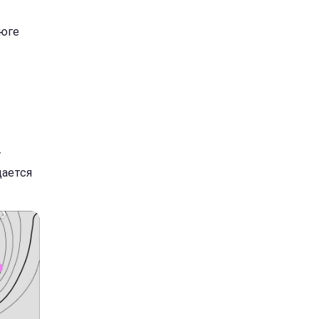
 юге
т
дается