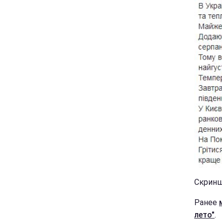
Скриншо
Ранее
лето"
.