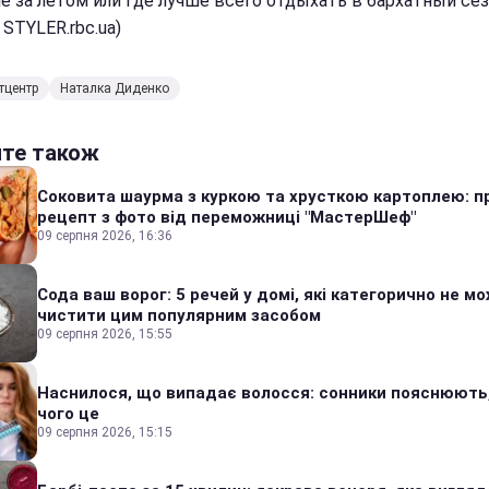
не за летом или где лучше всего отдыхать в бархатный се
 STYLER.rbc.ua)
тцентр
Наталка Диденко
йте також
Соковита шаурма з куркою та хрусткою картоплею: п
рецепт з фото від переможниці "МастерШеф"
09 серпня 2026, 16:36
Сода ваш ворог: 5 речей у домі, які категорично не м
чистити цим популярним засобом
09 серпня 2026, 15:55
Наснилося, що випадає волосся: сонники пояснюють
чого це
09 серпня 2026, 15:15