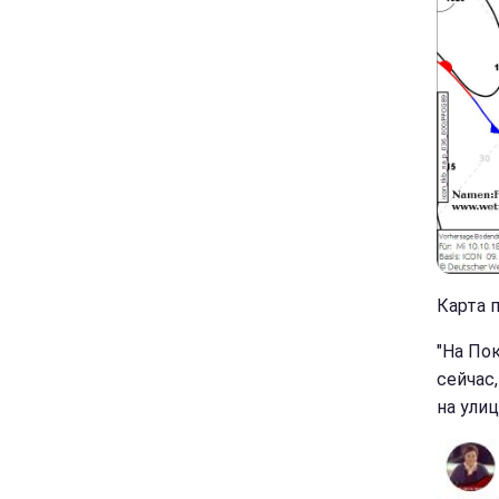
Карта п
"На По
сейчас
на улиц