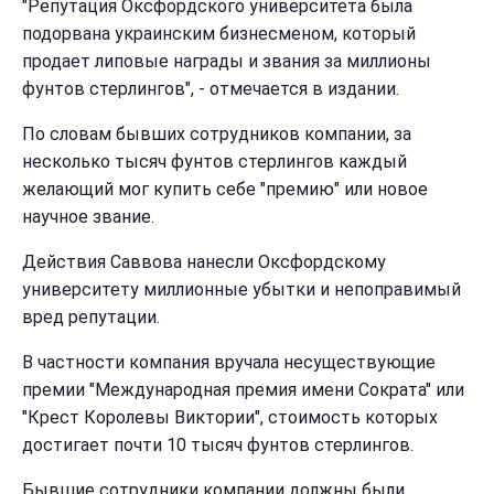
"Репутация Оксфордского университета была
подорвана украинским бизнесменом, который
продает липовые награды и звания за миллионы
фунтов стерлингов", - отмечается в издании.
По словам бывших сотрудников компании, за
несколько тысяч фунтов стерлингов каждый
желающий мог купить себе "премию" или новое
научное звание.
Действия Саввова нанесли Оксфордскому
университету миллионные убытки и непоправимый
вред репутации.
В частности компания вручала несуществующие
премии "Международная премия имени Сократа" или
"Крест Королевы Виктории", стоимость которых
достигает почти 10 тысяч фунтов стерлингов.
Бывшие сотрудники компании должны были