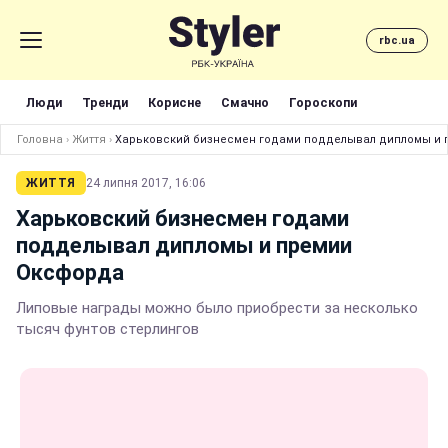
rbc.ua
Люди
Тренди
Корисне
Смачно
Гороскопи
Головна
›
Життя
›
Харьковский бизнесмен годами подделывал дипломы и
ЖИТТЯ
24 липня 2017, 16:06
Харьковский бизнесмен годами
подделывал дипломы и премии
Оксфорда
Липовые награды можно было приобрести за несколько
тысяч фунтов стерлингов