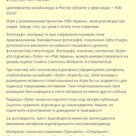
© 2026 LLC «UBT MEDIA»
Ідентифікатор онлайн-медіа в Реєстрі суб’єктів у сфері медіа — R40-
05347
Styler є розважальним проєктом «РБК-Україна», який розповідає про
людей, тренди і все, що цікаво читати поза новинами.
Фотографії, ілюстрації та інші зображення належать їхнім
правовласникам. Використання фотографій, позначених Getty Images,
допускається виключно за наявності письмового дозволу
фотоагентства Getty Images. Фотографії, позначені логотипом «Styler»
або підписані «Styler» чи «РБК-Україна», можуть використовуватися на
умовах ліцензії Creative Commons Attribution 4.0 International.
При повному або частковому відтворенні інформаційних матеріалів,
опублікованих на вебсайті «Styler» (styler.rbc.ua), обов'язковим є
розміщення активного гіперпосилання на styler.rbc.ua, відкритого для
індексації пошуковими системами. Таке гіперпосилання має бути
розміщене безпосередньо в тексті матеріалу не нижче другого абзацу.
Редакція «Styler» може не поділяти точку зору авторів публікацій.
Оціночні судження, відповідно до законодавства України, не
підлягають спростуванню та доведенню їх правдивості.
За достовірність, зміст і відповідність вимогам законодавства
рекламних матеріалів відповідальність несе рекламодавець.
Матеріали, позначені плашками «Прес-реліз», «Спецпроєкт»,