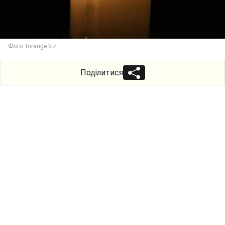
Фото: torange.biz
Поділитися