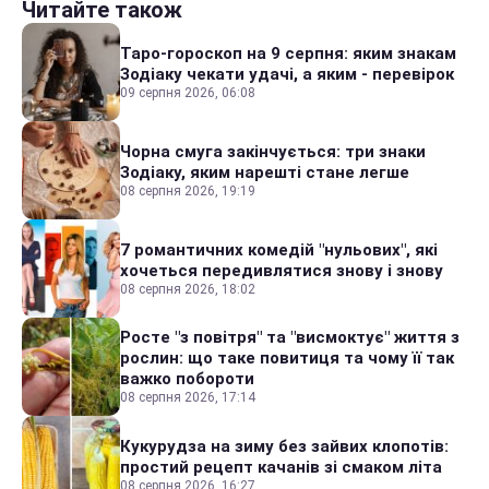
Читайте також
Таро-гороскоп на 9 серпня: яким знакам
Зодіаку чекати удачі, а яким - перевірок
09 серпня 2026, 06:08
Чорна смуга закінчується: три знаки
Зодіаку, яким нарешті стане легше
08 серпня 2026, 19:19
7 романтичних комедій "нульових", які
хочеться передивлятися знову і знову
08 серпня 2026, 18:02
Росте "з повітря" та "висмоктує" життя з
рослин: що таке повитиця та чому її так
важко побороти
08 серпня 2026, 17:14
Кукурудза на зиму без зайвих клопотів:
простий рецепт качанів зі смаком літа
08 серпня 2026, 16:27