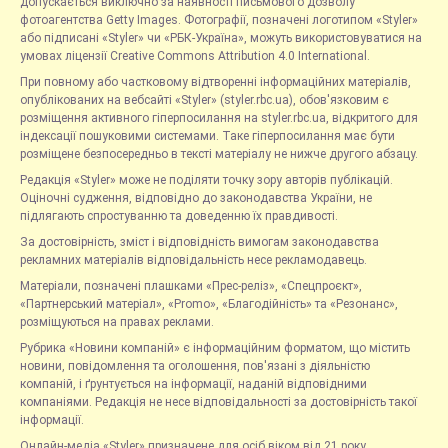
допускається виключно за наявності письмового дозволу
фотоагентства Getty Images. Фотографії, позначені логотипом «Styler»
або підписані «Styler» чи «РБК-Україна», можуть використовуватися на
умовах ліцензії Creative Commons Attribution 4.0 International.
При повному або частковому відтворенні інформаційних матеріалів,
опублікованих на вебсайті «Styler» (styler.rbc.ua), обов'язковим є
розміщення активного гіперпосилання на styler.rbc.ua, відкритого для
індексації пошуковими системами. Таке гіперпосилання має бути
розміщене безпосередньо в тексті матеріалу не нижче другого абзацу.
Редакція «Styler» може не поділяти точку зору авторів публікацій.
Оціночні судження, відповідно до законодавства України, не
підлягають спростуванню та доведенню їх правдивості.
За достовірність, зміст і відповідність вимогам законодавства
рекламних матеріалів відповідальність несе рекламодавець.
Матеріали, позначені плашками «Прес-реліз», «Спецпроєкт»,
«Партнерський матеріал», «Promo», «Благодійність» та «Резонанс»,
розміщуються на правах реклами.
Рубрика «Новини компаній» є інформаційним форматом, що містить
новини, повідомлення та оголошення, пов'язані з діяльністю
компаній, і ґрунтується на інформації, наданій відповідними
компаніями. Редакція не несе відповідальності за достовірність такої
інформації.
Онлайн-медіа «Styler» призначене для осіб віком від 21 року.