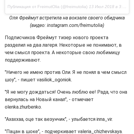
Публикация от FreimutOlia (@freimutolia)
13 Июл 2018 в 3:39 PDT
Оля Фреймут встретила на вокзале своего обидчика
(видео: instagram.com/freimutolia)
Подписчиков Фреймут тизер нового проекта
разделил на два лагеря. Некоторые не понимают, в
чем смысл проекта. А некоторые свою любимицу
поддерживают.
"Ничего не имею против Оли. Я не понял в чем смысл
шоу", - пишет vasiliok_ogoniok.
"Я не могу дождаться! Очень люблю ее! Рада, что она
вернулась на Новый канал", - отмечает
olenka.zhurbenko.
"Ахаххаа, оце так везунчик", - улыбается inna_vir.
"Пацан в шоке", - подчеркивает valeria_chizhevskaya.