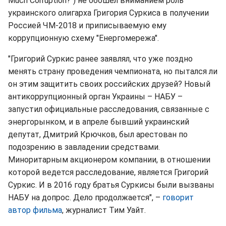
Much Corruption?") не обошел вниманием роль
украинского олигарха Григория Суркиса в получении
Россией ЧМ-2018 и приписываемую ему
коррупционную схему "Енергомережа".
"Григорий Суркис ранее заявлял, что уже поздно
менять страну проведения чемпионата, но пытался ли
он этим защитить своих российских друзей? Новый
антикоррупционный орган Украины – НАБУ –
запустил официальные расследования, связанные с
энергорынком, и в апреле бывший украинский
депутат, Дмитрий Крючков, был арестован по
подозрению в завладении средствами.
Миноритарным акционером компании, в отношении
которой ведется расследование, является Григорий
Суркис. И в 2016 году братья Суркисы были вызваны
НАБУ на допрос. Дело продолжается", –
говорит
автор фильма
, журналист Тим Уайт.