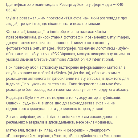
Ідентифікатор онлайн-медіа в Реєстрі суб’єктів у сфері медіа — R40-
05347
Styler є розважальним проєктом «РБК-Україна», який розповідає про
людей, тренди і все, що цікаво читати поза новинами.
Фотографії, ілюстрації та інші зображення належать їхнім
правовласникам. Використання фотографій, позначених Getty Images,
допускається виключно за наявності письмового дозволу
фотоагентства Getty Images. Фотографії, позначені логотипом «Styler»
або підписані «Styler» чи «РБК-Україна», можуть використовуватися на
умовах ліцензії Creative Commons Attribution 4.0 International.
При повному або частковому відтворенні інформаційних матеріалів,
опублікованих на вебсайті «Styler» (styler.rbc.ua), обов'язковим є
розміщення активного гіперпосилання на styler.rbc.ua, відкритого для
індексації пошуковими системами. Таке гіперпосилання має бути
розміщене безпосередньо в тексті матеріалу не нижче другого абзацу.
Редакція «Styler» може не поділяти точку зору авторів публікацій.
Оціночні судження, відповідно до законодавства України, не
підлягають спростуванню та доведенню їх правдивості.
За достовірність, зміст і відповідність вимогам законодавства
рекламних матеріалів відповідальність несе рекламодавець.
Матеріали, позначені плашками «Прес-реліз», «Спецпроєкт»,
«Партнерський матеріал», «Promo», «Благодійність» та «Резонанс»,