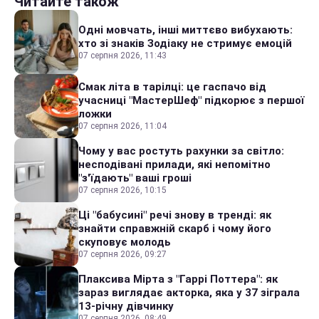
Читайте також
Одні мовчать, інші миттєво вибухають:
хто зі знаків Зодіаку не стримує емоцій
07 серпня 2026, 11:43
Смак літа в тарілці: це гаспачо від
учасниці "МастерШеф" підкорює з першої
ложки
07 серпня 2026, 11:04
Чому у вас ростуть рахунки за світло:
несподівані прилади, які непомітно
"з'їдають" ваші гроші
07 серпня 2026, 10:15
Ці "бабусині" речі знову в тренді: як
знайти справжній скарб і чому його
скуповує молодь
07 серпня 2026, 09:27
Плаксива Мірта з "Гаррі Поттера": як
зараз виглядає акторка, яка у 37 зіграла
13-річну дівчинку
07 серпня 2026, 08:49