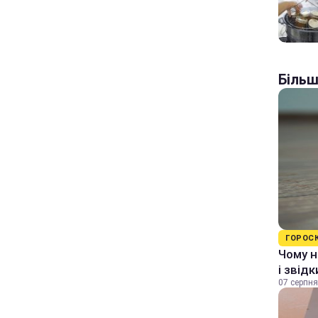
Більш
ГОРОС
Чому н
і звід
07 серпня