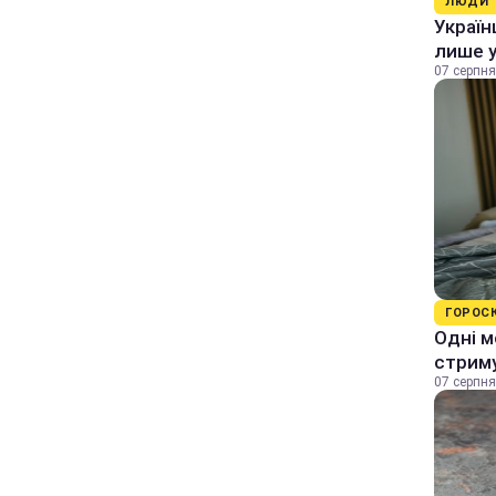
ЛЮДИ
Україн
лише у
07 серпня
ГОРОС
Одні м
стрим
07 серпня