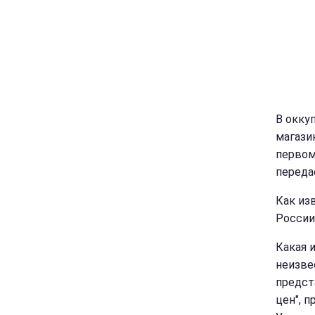
В окку
магази
первом
перед
Как из
России
Какая 
неизвес
предст
цен", 