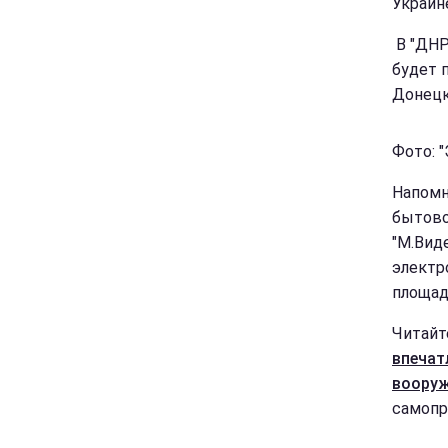
Украин
В "ДНР
будет 
Донецк
Фото: "
Напомн
бытово
"М.Вид
электр
площад
Читайт
впечат
вооруж
самопр