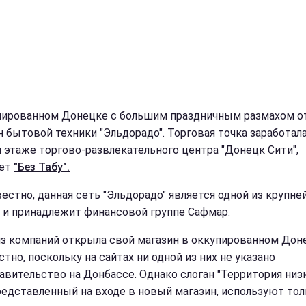
пированном Донецке с большим праздничным размахом о
н бытовой техники "Эльдорадо". Торговая точка заработала
 этаже торгово-развлекательного центра "Донецк Сити",
ает
"Без Табу".
вестно, данная сеть "Эльдорадо" является одной из крупне
 и принадлежит финансовой группе Сафмар.
из компаний открыла свой магазин в оккупированном Дон
тно, поскольку на сайтах ни одной из них не указано
авительство на Донбассе. Однако слоган "Территория низ
представленный на входе в новый магазин, используют тол