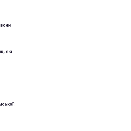
 вони
в, які
мської: