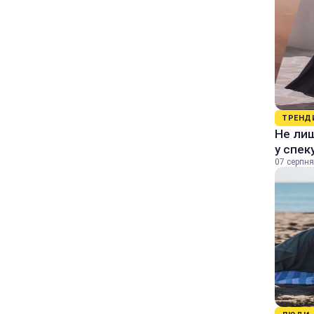
ТРЕНД
Не лиш
у спек
07 серпня