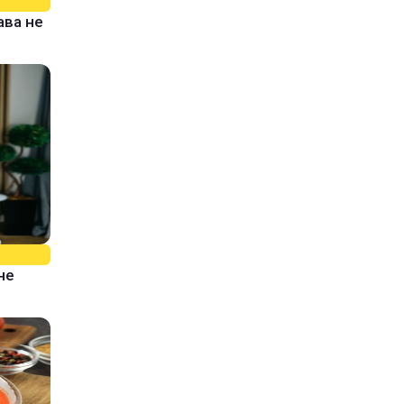
ава не
не