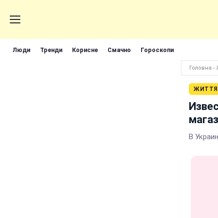
Люди
Тренди
Корисне
Смачно
Гороскопи
Головна
›
ЖИТТЯ
Изве
магаз
В Украи