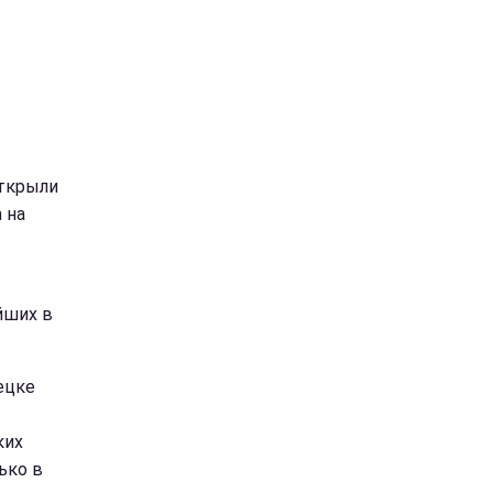
ткрыли
 на
йших в
ецке
ких
ько в