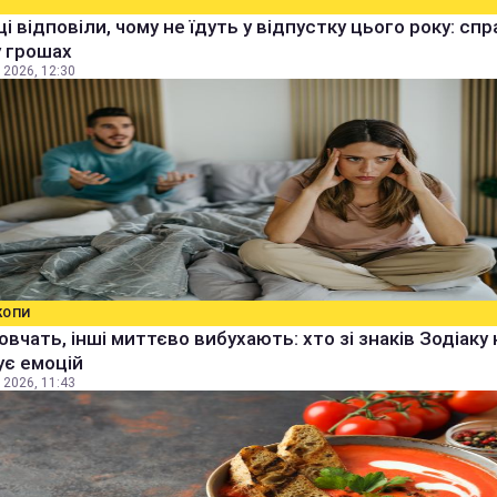
ці відповіли, чому не їдуть у відпустку цього року: спр
 грошах
 2026, 12:30
КОПИ
овчать, інші миттєво вибухають: хто зі знаків Зодіаку 
ує емоцій
 2026, 11:43