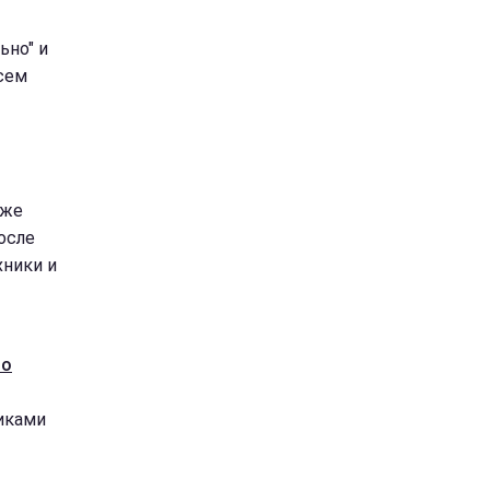
ьно" и
всем
аже
осле
хники и
 о
иками