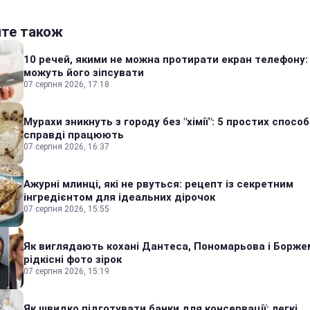
йте також
10 речей, якими не можна протирати екран телефону:
можуть його зіпсувати
07 серпня 2026, 17:18
Мурахи зникнуть з городу без "хімії": 5 простих способі
справді працюють
07 серпня 2026, 16:37
Ажурні млинці, які не рвуться: рецепт із секретним
інгредієнтом для ідеальних дірочок
07 серпня 2026, 15:55
Як виглядають кохані Дантеса, Пономарьова і Борже
рідкісні фото зірок
07 серпня 2026, 15:19
Як швидко підготувати банки для консервації: легкі