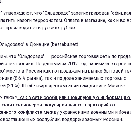
е.
" утверждают, что "Эльдорадо" зарегистрирован "официал
платить налоги террористам. Оплата в магазине, как и во 
е, производится в русских рублях.
Эльдорадо" в Донецке (beztabu.net)
им, что "Эльдорадо" — российская торговая сеть по прод
й электроники. По данным за 2012 год, занимала второе п
ео" место в России как по продажам на рынке бытовой те
оники (8,6 % рынка), так и по доле занимаемых торговых
ей (21 %). Штаб-квартира компании находится в Москве.
е также,
как в сети сообщили шокирующую информацию
лении пенсионеров оккупированных территорий от
енного конфликта
между украинскими военными и боев
овозглашенных республик, поддерживаемых Россией.