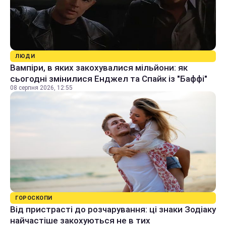
ЛЮДИ
Вампіри, в яких закохувалися мільйони: як
сьогодні змінилися Енджел та Спайк із "Баффі"
08 серпня 2026, 12:55
ГОРОСКОПИ
Від пристрасті до розчарування: ці знаки Зодіаку
найчастіше закохуються не в тих