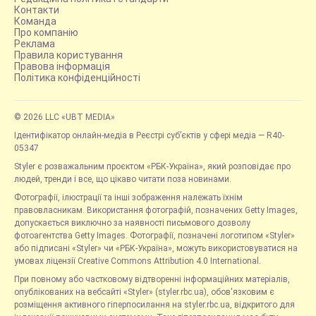
Контакти
Команда
Про компанію
Реклама
Правила користування
Правова інформація
Політика конфіденційності
© 2026 LLC «UBT MEDIA»
Ідентифікатор онлайн-медіа в Реєстрі суб’єктів у сфері медіа — R40-
05347
Styler є розважальним проєктом «РБК-Україна», який розповідає про
людей, тренди і все, що цікаво читати поза новинами.
Фотографії, ілюстрації та інші зображення належать їхнім
правовласникам. Використання фотографій, позначених Getty Images,
допускається виключно за наявності письмового дозволу
фотоагентства Getty Images. Фотографії, позначені логотипом «Styler»
або підписані «Styler» чи «РБК-Україна», можуть використовуватися на
умовах ліцензії Creative Commons Attribution 4.0 International.
При повному або частковому відтворенні інформаційних матеріалів,
опублікованих на вебсайті «Styler» (styler.rbc.ua), обов'язковим є
розміщення активного гіперпосилання на styler.rbc.ua, відкритого для