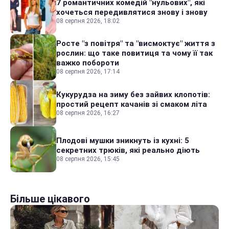
7 романтичних комедій "нульових", які
хочеться передивлятися знову і знову
08 серпня 2026, 18:02
Росте "з повітря" та "висмоктує" життя з
рослин: що таке повитиця та чому її так
важко побороти
08 серпня 2026, 17:14
Кукурудза на зиму без зайвих клопотів:
простий рецепт качанів зі смаком літа
08 серпня 2026, 16:27
Плодові мушки зникнуть із кухні: 5
секретних трюків, які реально діють
08 серпня 2026, 15:45
Більше цікавого