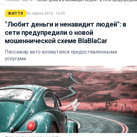
Головна
›
Життя
›
"Любит деньги и ненавидит людей": в сети предупредили
ЖИТТЯ
06 серпня 2018 · 18:05
"Любит деньги и ненавидит людей": в
сети предупредили о новой
мошеннической схеме BlaBlaCar
Пассажир авто возмутился предоставленными
услугами