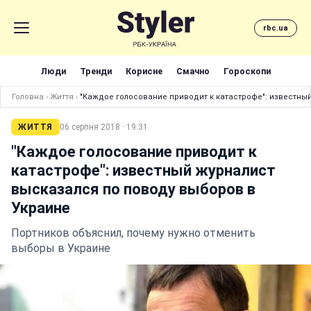
rbc.ua
Люди
Тренди
Корисне
Смачно
Гороскопи
Головна
›
Життя
›
"Каждое голосование приводит к катастрофе": известны
ЖИТТЯ
06 серпня 2018 · 19:31
"Каждое голосование приводит к
катастрофе": известный журналист
высказался по поводу выборов в
Украине
Портников объяснил, почему нужно отменить
выборы в Украине