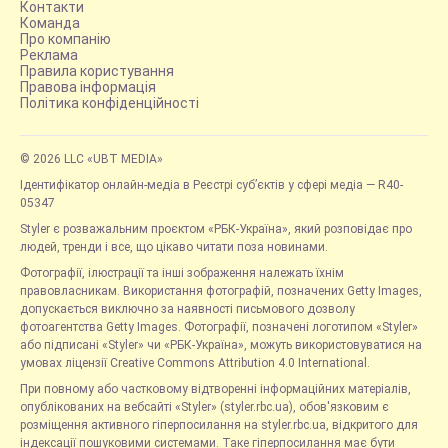
Контакти
Команда
Про компанію
Реклама
Правила користування
Правова інформація
Політика конфіденційності
© 2026 LLC «UBT MEDIA»
Ідентифікатор онлайн-медіа в Реєстрі суб’єктів у сфері медіа — R40-
05347
Styler є розважальним проєктом «РБК-Україна», який розповідає про
людей, тренди і все, що цікаво читати поза новинами.
Фотографії, ілюстрації та інші зображення належать їхнім
правовласникам. Використання фотографій, позначених Getty Images,
допускається виключно за наявності письмового дозволу
фотоагентства Getty Images. Фотографії, позначені логотипом «Styler»
або підписані «Styler» чи «РБК-Україна», можуть використовуватися на
умовах ліцензії Creative Commons Attribution 4.0 International.
При повному або частковому відтворенні інформаційних матеріалів,
опублікованих на вебсайті «Styler» (styler.rbc.ua), обов'язковим є
розміщення активного гіперпосилання на styler.rbc.ua, відкритого для
індексації пошуковими системами. Таке гіперпосилання має бути