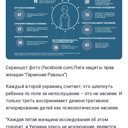
Скриншот фото (facebook.com/Лига защиты прав
женщин "Гармония Равных")
Каждый второй украинец считает, что шлепнуть
ребенка по попе за непослушание – это не насилие. И
только треть воспринимает демонстративное
игнорирование детей как психологическое насилие.
"Каждая пятая женщина исследования об этом
говорит, и Украина здесь не исключение, является