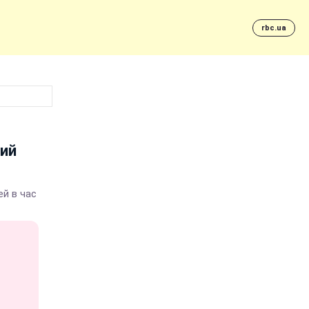
rbc.ua
кий
й в час