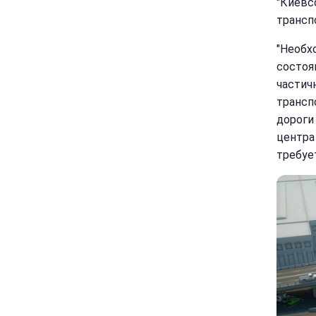
"Киевс
трансп
"Необх
состоя
частич
трансп
дороги
центра 
требуе