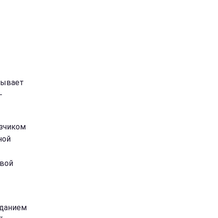
тывает
-
азчиком
ной
рвой
аданием