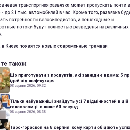
овневая транспортная развязка может пропускать почти 
- до 21 тыс. автомобилей в час. Кроме того, развязка буд
ать потребности велосипедистов, а пешеходные и
ортные потоки будут полностью разведены на различных
.
,
в Киеве появятся новые современные трамваи
.
йте також
Що приготувати з продуктів, які завжди є вдома: 5 п
ідей від шеф-кухаря
08 серпня 2026, 09:32
Тільки найуважніші знайдуть усі 7 відмінностей в цій
головоломці: є лише 60 секунд
08 серпня 2026, 08:38
Таро-гороскоп на 8 серпня: кому карти обіцяють успіх