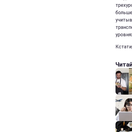
трехур
больше 
учитыв
трансп
уровнях
Кстати
Чита