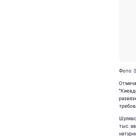
Фото: 
Отмеча
"Киевд
развяз
требов
Шулявс
тыс. а
натурно