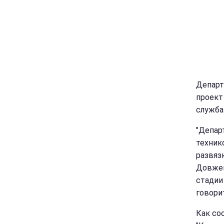
Департ
проект
служба
"Депар
техник
развяз
Довжен
стадии
говори
Как со