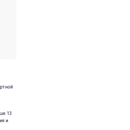
ортной
ше 13
ия и