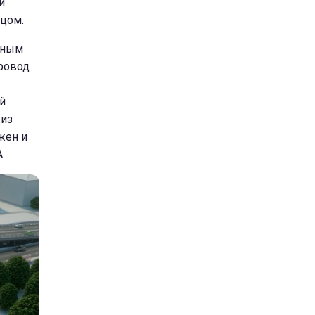
й
цом.
йным
ровод
й
 из
жен и
.