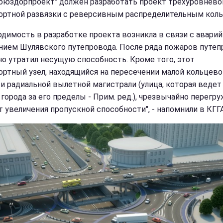
оюздорпроект" должен разработать проект трехуровнево
ортной развязки с реверсивным распределительным коль
одимость в разработке проекта возникла в связи с авари
нием Шулявского путепровода. После ряда пожаров путеп
но утратил несущую способность. Кроме того, этот
ортный узел, находящийся на пересечении малой кольцево
 и радиальной вылетной магистрали (улица, которая ведет
города за его пределы - Прим. ред.), чрезвычайно перегру
т увеличения пропускной способности", - напомнили в КГГА