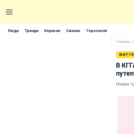
Люди
Тренди
Корисне
Смачно
Гороскопи
Головна
›
ЖИТТЯ
В КГГ
путе
Новая т