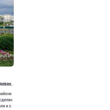
диван.
районе
сделан
ли и с