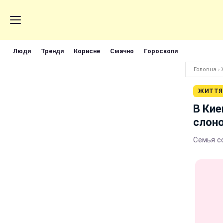
Люди
Тренди
Корисне
Смачно
Гороскопи
Головна
›
ЖИТТЯ
В Кие
слон
Семья с