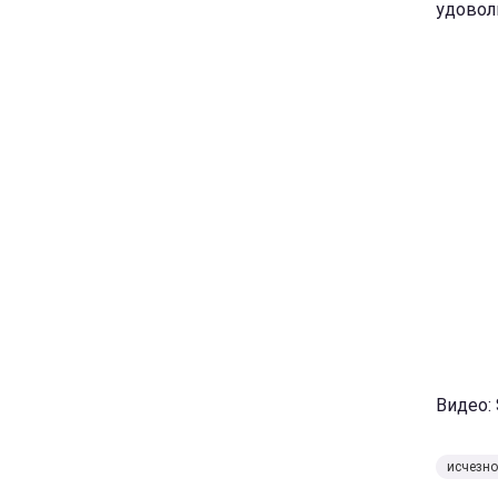
удовол
Видео: 
исчезн