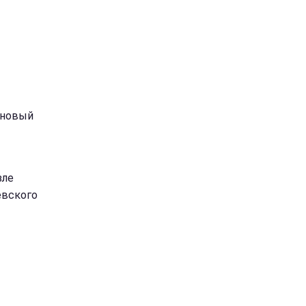
 новый
зле
евского