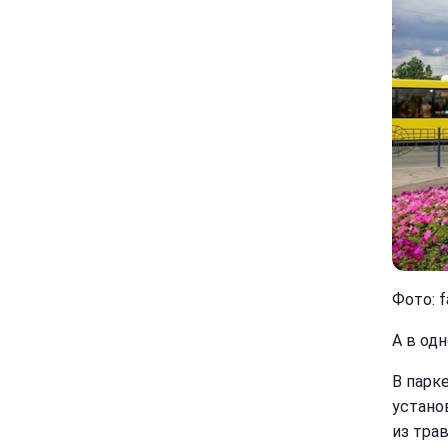
Фото: 
А в од
В парк
устано
из тра