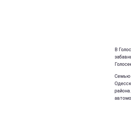
В Голо
забавн
Голосе
Семью 
Одесск
района
автомо