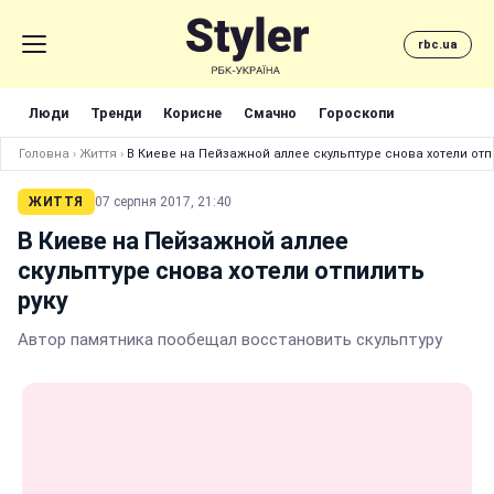
rbc.ua
Люди
Тренди
Корисне
Смачно
Гороскопи
Головна
›
Життя
›
В Киеве на Пейзажной аллее скульптуре снова хотели отп
ЖИТТЯ
07 серпня 2017, 21:40
В Киеве на Пейзажной аллее
скульптуре снова хотели отпилить
руку
Автор памятника пообещал восстановить скульптуру