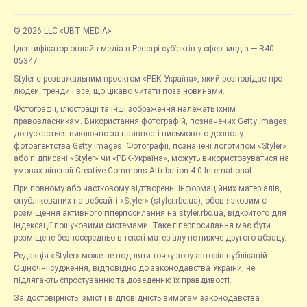
© 2026 LLC «UBT MEDIA»
Ідентифікатор онлайн-медіа в Реєстрі суб’єктів у сфері медіа — R40-
05347
Styler є розважальним проєктом «РБК-Україна», який розповідає про
людей, тренди і все, що цікаво читати поза новинами.
Фотографії, ілюстрації та інші зображення належать їхнім
правовласникам. Використання фотографій, позначених Getty Images,
допускається виключно за наявності письмового дозволу
фотоагентства Getty Images. Фотографії, позначені логотипом «Styler»
або підписані «Styler» чи «РБК-Україна», можуть використовуватися на
умовах ліцензії Creative Commons Attribution 4.0 International.
При повному або частковому відтворенні інформаційних матеріалів,
опублікованих на вебсайті «Styler» (styler.rbc.ua), обов'язковим є
розміщення активного гіперпосилання на styler.rbc.ua, відкритого для
індексації пошуковими системами. Таке гіперпосилання має бути
розміщене безпосередньо в тексті матеріалу не нижче другого абзацу.
Редакція «Styler» може не поділяти точку зору авторів публікацій.
Оціночні судження, відповідно до законодавства України, не
підлягають спростуванню та доведенню їх правдивості.
За достовірність, зміст і відповідність вимогам законодавства