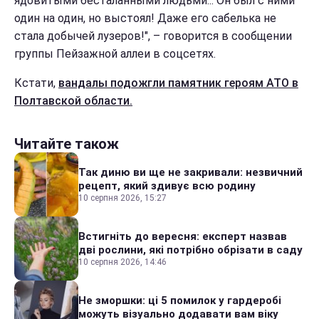
ядовитыми бесталанными людьми... Он был с ними
один на один, но выстоял! Даже его сабелька не
стала добычей лузеров!", – говорится в сообщении
группы Пейзажной аллеи в соцсетях.
Кстати,
вандалы подожгли памятник героям АТО в
Полтавской области.
Читайте також
Так диню ви ще не закривали: незвичний
рецепт, який здивує всю родину
10 серпня 2026, 15:27
Встигніть до вересня: експерт назвав
дві рослини, які потрібно обрізати в саду
10 серпня 2026, 14:46
Не зморшки: ці 5 помилок у гардеробі
можуть візуально додавати вам віку